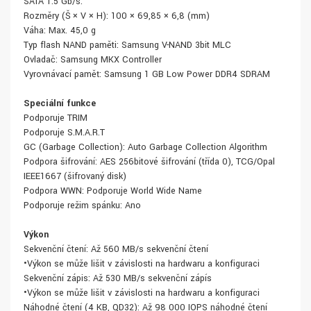
SATA 1.5 Gb/s.
Rozměry (Š × V × H): 100 × 69,85 × 6,8 (mm)
Váha: Max. 45,0 g
Typ flash NAND paměti: Samsung V-NAND 3bit MLC
Ovladač: Samsung MKX Controller
Vyrovnávací paměť: Samsung 1 GB Low Power DDR4 SDRAM
Speciální funkce
Podporuje TRIM
Podporuje S.M.A.R.T
GC (Garbage Collection): Auto Garbage Collection Algorithm
Podpora šifrování: AES 256bitové šifrování (třída 0), TCG/Opal
IEEE1667 (šifrovaný disk)
Podpora WWN: Podporuje World Wide Name
Podporuje režim spánku: Ano
Výkon
Sekvenční čtení: Až 560 MB/s sekvenční čtení
•Výkon se může lišit v závislosti na hardwaru a konfiguraci
Sekvenční zápis: Až 530 MB/s sekvenční zápís
•Výkon se může lišit v závislosti na hardwaru a konfiguraci
Náhodné čtení (4 KB, QD32): Až 98 000 IOPS náhodné čtení