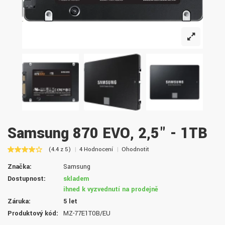
Samsung 870 EVO, 2,5" - 1TB
(4.4 z 5)
4 Hodnocení
Ohodnotit
Značka:
Samsung
Dostupnost:
skladem
ihned k vyzvednutí na prodejně
Záruka:
5 let
Produktový kód:
MZ-77E1T0B/EU