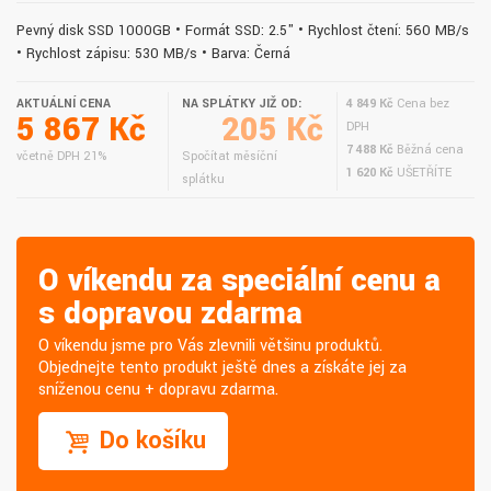
Pevný disk SSD 1000GB • Formát SSD: 2.5" • Rychlost čtení: 560 MB/s
• Rychlost zápisu: 530 MB/s • Barva: Černá
AKTUÁLNÍ CENA
NA SPLÁTKY JIŽ OD:
4 849 Kč
Cena bez
5 867 Kč
205 Kč
DPH
7 488 Kč
Běžná cena
včetně DPH 21%
Spočítat měsíční
1 620 Kč
UŠETŘÍTE
splátku
O víkendu za speciální cenu a
s dopravou zdarma
O víkendu jsme pro Vás zlevnili většinu produktů.
Objednejte tento produkt ještě dnes a získáte jej za
sníženou cenu + dopravu zdarma.
Do košíku