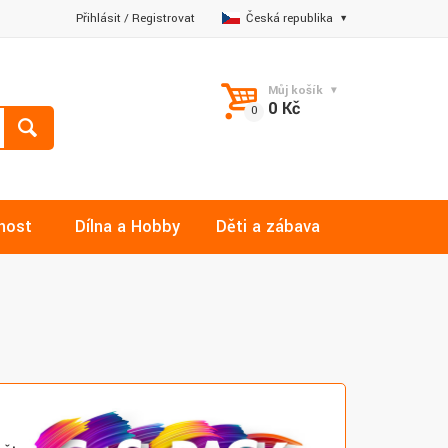
Přihlásit
/
Registrovat
Česká republika
Můj košík
0 Kč
nost
Dílna a Hobby
Děti a zábava