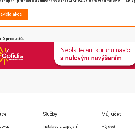
akoupení produktu označeného akcí CASHBACK Vám vrátíme až 500 Kč z
ravidla akce
 0 produktů.
ace
Služby
Můj účet
povat
Instalace a zapojení
Můj účet