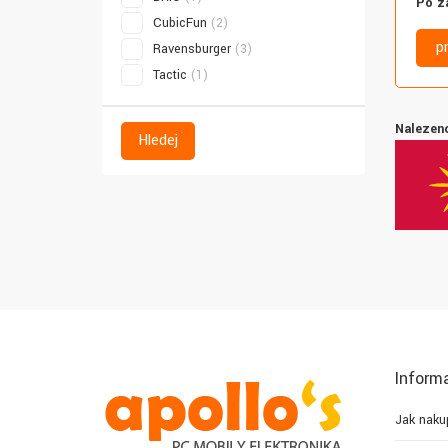
Po z
CubicFun
(2)
p
Ravensburger
(3)
Tactic
(1)
Nalezeno
Hledej
Inform
Jak naku