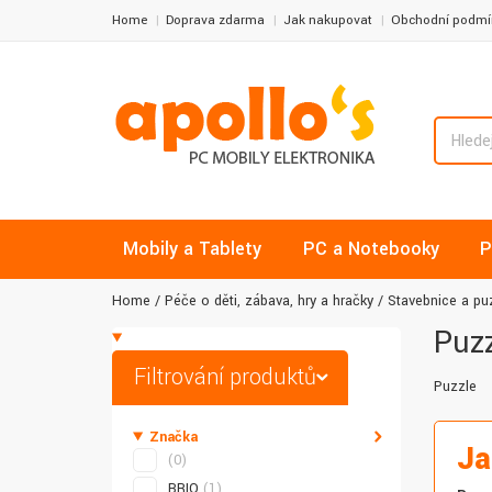
Home
Doprava zdarma
Jak nakupovat
Obchodní podmí
Mobily a Tablety
PC a Notebooky
P
Home
Péče o děti, zábava, hry a hračky
Stavebnice a pu
Puzz
Filtrování produktů
Puzzle
Značka
Ja
(0)
BRIO
(1)