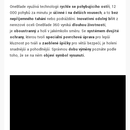
OneBlade využívá technologii
rychle se pohybujícího ostří
, 12
000 pohybů za minutu je
účinné i na delších vousech
, a to
bez
nepříjemného tahání
nebo podráždění.
Inovativní odolný břit
z
nerezové oceli OneBlade 360 vyniká
dlouhou životností
,
je
oboustranný
a holí v jakémkoliv směru. Se
systémem dvojité
ochrany
, kterou tvoří
speciální povrchová úprava
pro lepší
kluznost po tváři a
zaoblené špičky
pro větší bezpečí, je holení
snadnější a pohodlnější. Správnou
dobu výměny
poznáte podle
toho, že se na něm
objeví symbol vysunutí.