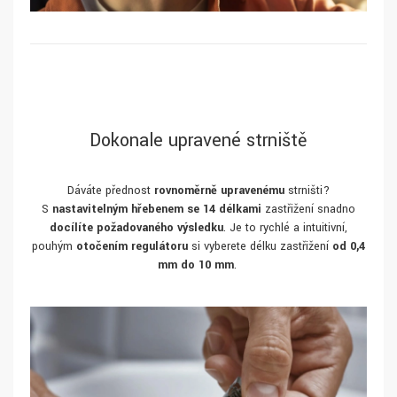
Dokonale upravené strniště
Dáváte přednost
rovnoměrně upravenému
strništi?
S
nastavitelným hřebenem se 14 délkami
zastřižení snadno
docílíte požadovaného výsledku
. Je to rychlé a intuitivní,
pouhým
otočením regulátoru
si vyberete délku zastřižení
od 0,4
mm do 10 mm
.