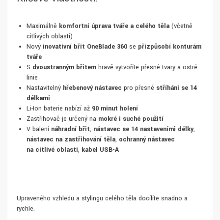
Maximálně
komfortní úprava tváře a celého těla
(včetně
citlivých oblastí)
Nový
inovativní břit OneBlade 360
se
přizpůsobí konturám
tváře
S
dvoustranným břitem
hravě vytvoříte přesné tvary a ostré
linie
Nastavitelný
hřebenový nástavec
pro přesné
stříhání se 14
délkami
Li-Ion baterie nabízí až
90 minut holení
Zastřihovač je určený na
mokré i suché použití
V balení
náhradní břit
,
nástavec se 14 nastaveními délky
,
nástavec na zastřihování těla
,
ochranný nástavec
na citlivé oblasti
,
kabel USB-A
Upraveného vzhledu a stylingu celého těla docílíte snadno a
rychle.