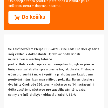
Objednejte tento produkt ještě dnes a získáte jej za
sníženou cenu + dopravu zdarma.
Do košíku
Se zastřihovačem Philips QP6542/15 OneBlade Pro 360
vyladíte
svůj vzhled k dokonalosti
. Upravovat podle libosti
můžete
tvář
a
všechny tělesné
partie
.
Holí
,
zastřihuje
vousy,
tvaruje
bradku, vytváří
přesné
linie
, vaši tvář zkrátka upraví přesně tak, jak chcete. Přístroj je
určen pro
suché i mokré
využití
a je vhodný pro
každodenní
používání
i těmi, kteří mají
citlivou pokožku
. Balení obsahuje
dva břity OneBlade 360
, přesný
nástavec se 14 nastaveními
délky
zastřižení,
nástavec pro zastřihování těla
, extra
šetrný
chránič citlivých oblastí
a
kabel USB-A
.