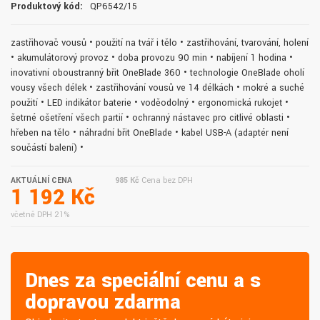
Produktový kód:
QP6542/15
zastřihovač vousů • použití na tvář i tělo • zastřihování, tvarování, holení
• akumulátorový provoz • doba provozu 90 min • nabíjení 1 hodina •
inovativní oboustranný břit OneBlade 360 • technologie OneBlade oholí
vousy všech délek • zastřihování vousů ve 14 délkách • mokré a suché
použití • LED indikátor baterie • voděodolný • ergonomická rukojeť •
šetrné ošetření všech partií • ochranný nástavec pro citlivé oblasti •
hřeben na tělo • náhradní břit OneBlade • kabel USB-A (adaptér není
součástí balení) •
AKTUÁLNÍ CENA
985 Kč
Cena bez DPH
1 192 Kč
včetně DPH 21%
Dnes za speciální cenu a s
dopravou zdarma