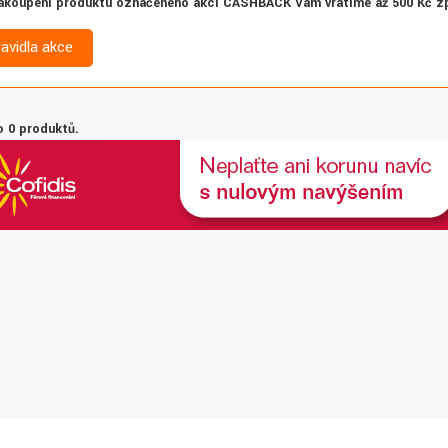
akoupení produktu označeného akcí CASHBACK Vám vrátíme až 500 Kč z
ravidla akce
 0 produktů.