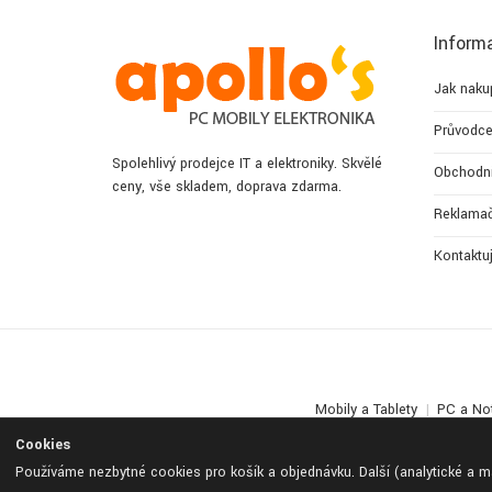
Inform
Jak naku
Průvodce
Spolehlivý prodejce IT a elektroniky. Skvělé
Obchodn
ceny, vše skladem, doprava zdarma.
Reklamač
Kontaktu
Mobily a Tablety
PC a No
Cookies
Používáme nezbytné cookies pro košík a objednávku. Další (analytické a 