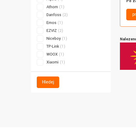
Po z
Athom
(1)
p
Danfoss
(2)
Emos
(1)
EZVIZ
(2)
Niceboy
(1)
Nalezeno
TP-Link
(1)
WOOX
(1)
Xiaomi
(1)
Hledej