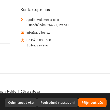
Kontaktujte nás
Apollo Multimedia s.r.o.,
Sluneční nám. 2540/5, Praha 13
info@apollos.cz
Po-Pá: 8.00-17.00
So-Ne: zavřeno
lna a Hobby
Děti a zábava
Odmítnout vše
Podrobné nastavení
Přijmout vše