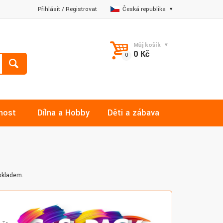
Přihlásit
/
Registrovat
Česká republika
Můj košík
0 Kč
nost
Dílna a Hobby
Děti a zábava
skladem.