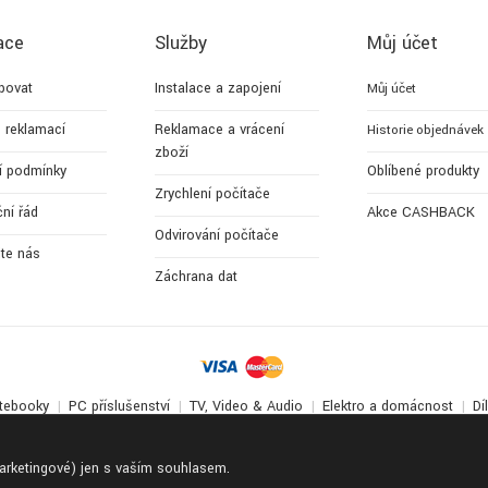
ace
Služby
Můj účet
povat
Instalace a zapojení
Můj účet
 reklamací
Reklamace a vrácení
Historie objednávek
zboží
í podmínky
Oblíbené produkty
Zrychlení počítače
ní řád
Akce CASHBACK
Odvirování počítače
jte nás
Záchrana dat
tebooky
PC příslušenství
TV, Video & Audio
Elektro a domácnost
Dí
© 2017-2026
Apollo Multimedia
. All Rights Reserved.
marketingové) jen s vaším souhlasem.