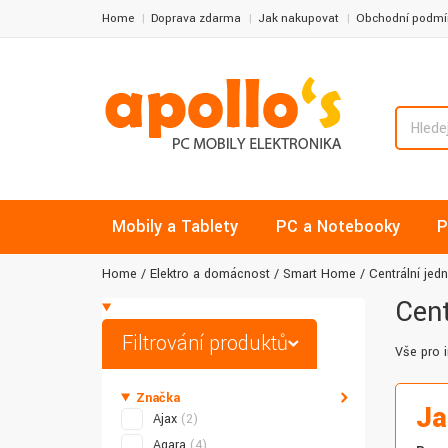
Home
Doprava zdarma
Jak nakupovat
Obchodní podmí
Mobily a Tablety
PC a Notebooky
P
Home
Elektro a domácnost
Smart Home
Centrální je
Cent
Filtrování produktů
Vše pro 
Značka
Ja
Ajax
(2)
Aqara
(4)