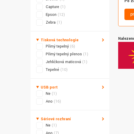
Po z
Capture
(1)
p
Epson
(12)
Zebra
(1)
Nalezeno
Tisková technologie
Přímý tepelný
(6)
Přímý tepelný přenos
(1)
Jehličková maticová
(1)
Tepelné
(10)
USB port
Ne
(1)
Ano
(16)
Sériové rozhraní
Ne
(1)
Ano
(7)