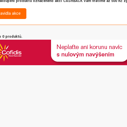
akoupení produktu označeného akcí CASHBACK Vám vrátíme až 500 Kč z
ravidla akce
 0 produktů.