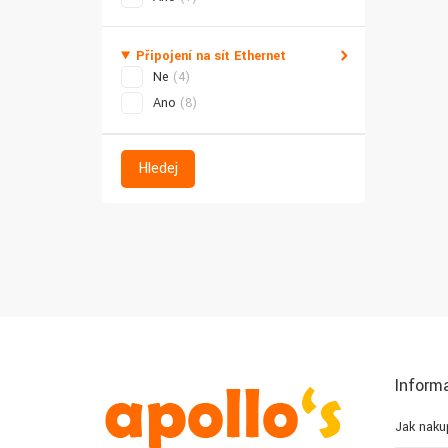
Připojení na síť Ethernet
Ne
(4)
Ano
(8)
Hledej
Inform
Jak naku