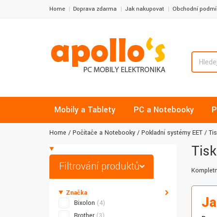
Home
Doprava zdarma
Jak nakupovat
Obchodní podmí
Mobily a Tablety
PC a Notebooky
P
Home
Počítače a Notebooky
Pokladní systémy EET
Ti
Tisk
Filtrování produktů
Kompletn
Značka
Ja
Bixolon
(4)
Brother
(3)