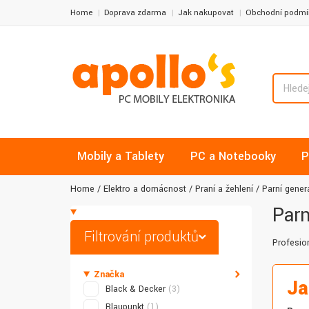
Home
Doprava zdarma
Jak nakupovat
Obchodní podmí
Mobily a Tablety
PC a Notebooky
P
Home
Elektro a domácnost
Praní a žehlení
Parní gener
Parn
Filtrování produktů
Profesion
Značka
Ja
Black & Decker
(3)
Blaupunkt
(1)