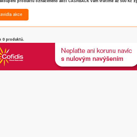
akoupení produktu označeného akcí CASHBACK Vám vrátíme až 500 Kč z
ravidla akce
 0 produktů.