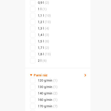
0,9 l
(2)
1 l
(1)
1,1 l
(10)
1,2 l
(13)
1,3 l
(4)
1,4 l
(3)
1,5 l
(8)
1,7 l
(2)
1,8 l
(13)
2 l
(6)
Parní ráz
120 g/min
(1)
130 g/min
(1)
140 g/min
(2)
160 g/min
(1)
170 g/min
(7)