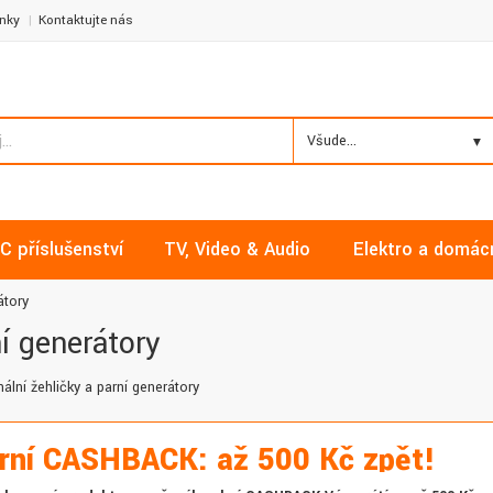
nky
Kontaktujte nás
Všude...
C příslušenství
TV, Video & Audio
Elektro a domác
átory
í generátory
ální žehličky a parní generátory
rní CASHBACK: až 500 Kč zpět!