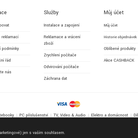
ace
Služby
Můj účet
povat
Instalace a zapojení
Můj účet
 reklamací
Reklamace a vrácení
Historie objednávek
zboží
í podmínky
Oblíbené produkty
Zrychlení počítače
ní řád
Akce CASHBACK
Odvirování počítače
jte nás
Záchrana dat
tebooky
PC příslušenství
TV, Video & Audio
Elektro a domácnost
Dí
© 2017-2026
Apollo Multimedia
. All Rights Reserved.
marketingové) jen s vaším souhlasem.