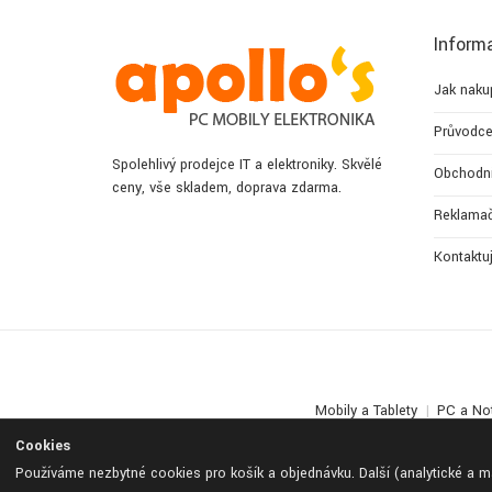
Inform
Jak naku
Průvodce
Spolehlivý prodejce IT a elektroniky. Skvělé
Obchodn
ceny, vše skladem, doprava zdarma.
Reklamač
Kontaktu
Mobily a Tablety
PC a No
Cookies
Používáme nezbytné cookies pro košík a objednávku. Další (analytické a 