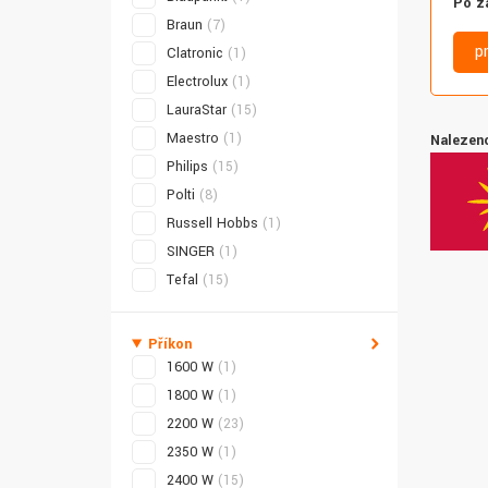
Po z
Braun
(7)
p
Clatronic
(1)
Electrolux
(1)
LauraStar
(15)
Maestro
(1)
Nalezeno
Philips
(15)
Polti
(8)
Russell Hobbs
(1)
SINGER
(1)
Tefal
(15)
Příkon
1600 W
(1)
1800 W
(1)
2200 W
(23)
2350 W
(1)
2400 W
(15)