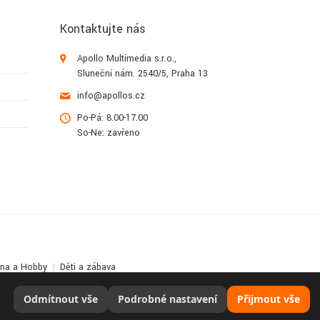
Kontaktujte nás
Apollo Multimedia s.r.o.,
Sluneční nám. 2540/5, Praha 13
info@apollos.cz
Po-Pá: 8.00-17.00
So-Ne: zavřeno
lna a Hobby
Děti a zábava
Odmítnout vše
Podrobné nastavení
Přijmout vše