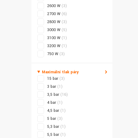
2600 W
(3)
2700 W
(6)
2800 W
(3)
3000 W
(5)
3100 W
(1)
3200 W
(1)
750 W
(3)
Maximální tlak páry
15 bar
(3)
3 bar
(1)
3,5 bar
(16)
4 bar
(1)
4,5 bar
(1)
5 bar
(3)
5,3 bar
(1)
5,5 bar
(1)