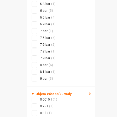
5,8 bar
(1)
6 bar
(5)
6,5 bar
(4)
6,9 bar
(1)
7 bar
(1)
7,5 bar
(4)
7,6 bar
(2)
7,7 bar
(1)
7,9 bar
(1)
8 bar
(6)
8,1 bar
(1)
9 bar
(3)
Objem zásobníku vody
0,0015 l
(1)
0,25 l
(1)
0,3 l
(1)