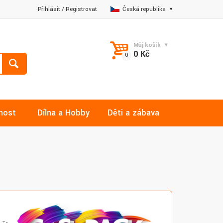
Přihlásit
/
Registrovat
Česká republika
Můj košík
0 Kč
nost
Dílna a Hobby
Děti a zábava