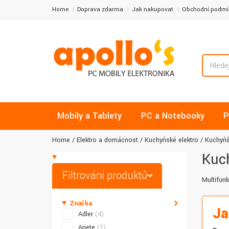
Home
Doprava zdarma
Jak nakupovat
Obchodní podmí
Mobily a Tablety
PC a Notebooky
P
Home
Elektro a domácnost
Kuchyňské elektro
Kuchyňšt
Kuch
Filtrování produktů
Multifun
Značka
Ja
Adler
(4)
Ariete
(2)