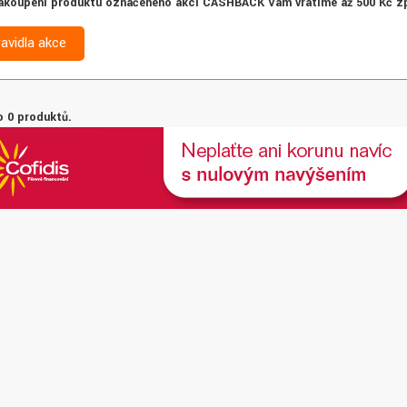
akoupení produktu označeného akcí CASHBACK Vám vrátíme až 500 Kč z
ravidla akce
 0 produktů.