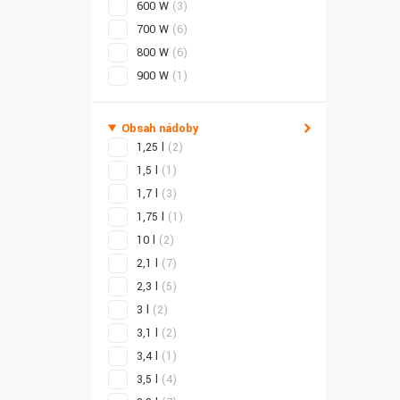
600 W
(3)
700 W
(6)
800 W
(6)
900 W
(1)
Obsah nádoby
1,25 l
(2)
1,5 l
(1)
1,7 l
(3)
1,75 l
(1)
10 l
(2)
2,1 l
(7)
2,3 l
(5)
3 l
(2)
3,1 l
(2)
3,4 l
(1)
3,5 l
(4)