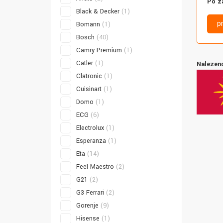
Po z
Black & Decker
(1)
p
Bomann
(1)
Bosch
(40)
Camry Premium
(1)
Catler
(1)
Nalezeno
Clatronic
(1)
Cuisinart
(1)
Domo
(1)
ECG
(6)
Electrolux
(1)
Esperanza
(1)
Eta
(14)
Feel Maestro
(2)
G21
(2)
G3 Ferrari
(2)
Gorenje
(9)
Hisense
(1)