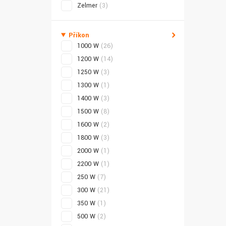
Zelmer
(3)
Příkon
1000 W
(26)
1200 W
(14)
1250 W
(3)
1300 W
(1)
1400 W
(3)
1500 W
(8)
1600 W
(2)
1800 W
(3)
2000 W
(1)
2200 W
(1)
250 W
(7)
300 W
(21)
350 W
(1)
500 W
(2)