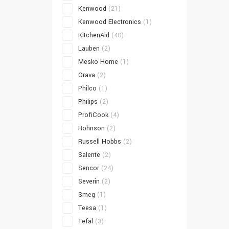
Kenwood
(21)
Kenwood Electronics
(1)
KitchenAid
(40)
Lauben
(2)
Mesko Home
(1)
Orava
(2)
Philco
(1)
Philips
(2)
ProfiCook
(4)
Rohnson
(2)
Russell Hobbs
(2)
Salente
(2)
Sencor
(24)
Severin
(2)
Smeg
(1)
Teesa
(1)
Tefal
(3)