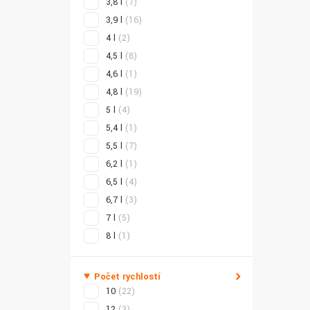
3,8 l
(7)
3,9 l
(16)
4 l
(2)
4,5 l
(8)
4,6 l
(1)
4,8 l
(19)
5 l
(4)
5,4 l
(1)
5,5 l
(7)
6,2 l
(1)
6,5 l
(4)
6,7 l
(3)
7 l
(5)
8 l
(1)
Počet rychlostí
10
(22)
12
(3)