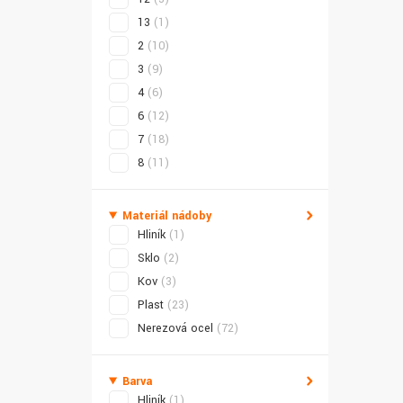
13
(1)
2
(10)
3
(9)
4
(6)
6
(12)
7
(18)
8
(11)
Materiál nádoby
Hliník
(1)
Sklo
(2)
Kov
(3)
Plast
(23)
Nerezová ocel
(72)
Barva
Hliník
(1)