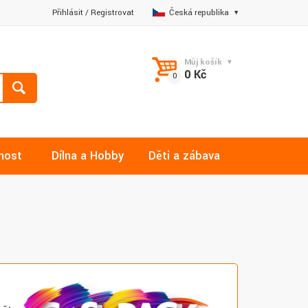
Přihlásit
/
Registrovat
Česká republika
Můj košík
0 Kč
nost
Dílna a Hobby
Děti a zábava