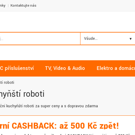
nky
Kontaktujte nás
Všude...
C příslušenství
TV, Video & Audio
Elektro a domác
í roboti
yňští roboti
kční kuchyňští roboti za super ceny a s dopravou zdarma
rní CASHBACK: až 500 Kč zpět!