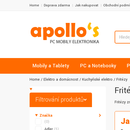
Home
Doprava zdarma
Jak nakupovat
Obchodní podmí
Mobily a Tablety
PC a Notebooky
P
Home
Elektro a domácnost
Kuchyňské elektro
Fritézy
Frit
Filtrování produktů
Fritézy 
Značka
Ja
(0)
Adler
(5)