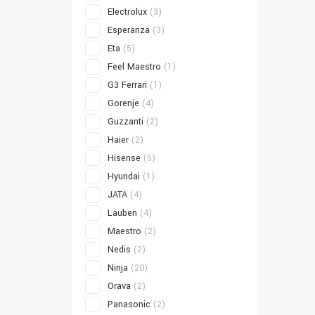
Electrolux
(3)
Esperanza
(3)
Eta
(5)
Feel Maestro
(1)
G3 Ferrari
(1)
Gorenje
(4)
Guzzanti
(2)
Haier
(2)
Hisense
(5)
Hyundai
(1)
JATA
(4)
Lauben
(4)
Maestro
(2)
Nedis
(2)
Ninja
(20)
Orava
(2)
Panasonic
(2)