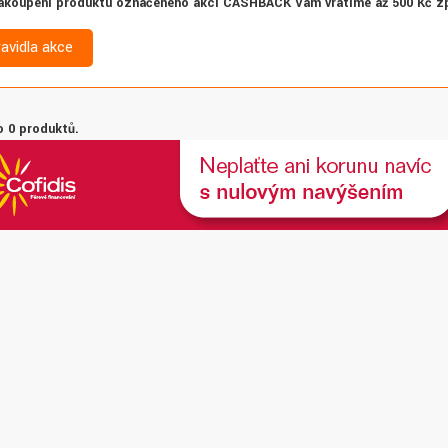
akoupení produktu označeného akcí CASHBACK Vám vrátíme až 500 Kč z
ravidla akce
 0 produktů.