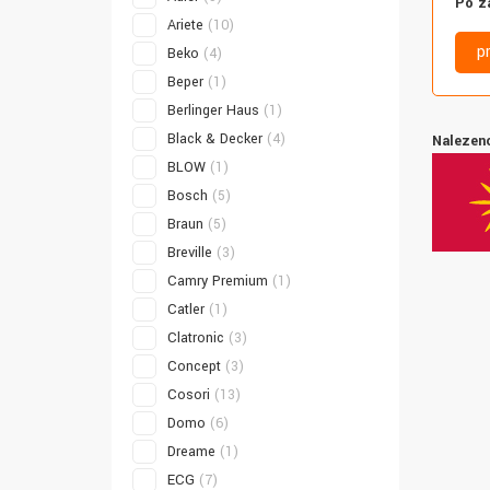
Po z
Ariete
(10)
p
Beko
(4)
Beper
(1)
Berlinger Haus
(1)
Black & Decker
(4)
Nalezeno
BLOW
(1)
Bosch
(5)
Braun
(5)
Breville
(3)
Camry Premium
(1)
Catler
(1)
Clatronic
(3)
Concept
(3)
Cosori
(13)
Domo
(6)
Dreame
(1)
ECG
(7)