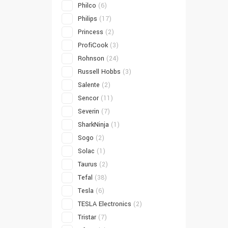
Philco
(6)
Philips
(17)
Princess
(2)
ProfiCook
(3)
Rohnson
(24)
Russell Hobbs
(3)
Salente
(2)
Sencor
(11)
Severin
(7)
SharkNinja
(1)
Sogo
(2)
Solac
(1)
Taurus
(2)
Tefal
(38)
Tesla
(6)
TESLA Electronics
(2)
Tristar
(7)