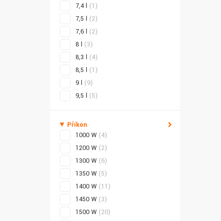
7,4 l
(1)
7,5 l
(2)
7,6 l
(2)
8 l
(3)
8,3 l
(4)
8,5 l
(1)
9 l
(9)
9,5 l
(5)
Příkon
1000 W
(4)
1200 W
(2)
1300 W
(6)
1350 W
(5)
1400 W
(11)
1450 W
(3)
1500 W
(20)