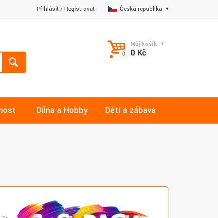
Přihlásit
/
Registrovat
Česká republika
Můj košík
0 Kč
nost
Dílna a Hobby
Děti a zábava