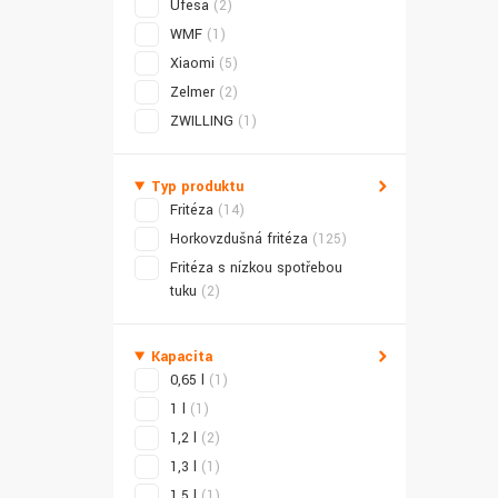
Ufesa
(2)
WMF
(1)
Xiaomi
(5)
Zelmer
(2)
ZWILLING
(1)
Typ produktu
Fritéza
(14)
Horkovzdušná fritéza
(125)
Fritéza s nízkou spotřebou
tuku
(2)
Kapacita
0,65 l
(1)
1 l
(1)
1,2 l
(2)
1,3 l
(1)
1,5 l
(1)