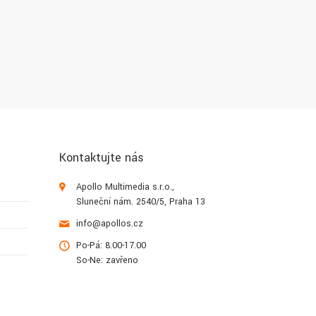
Kontaktujte nás
Apollo Multimedia s.r.o.,
Sluneční nám. 2540/5, Praha 13
info@apollos.cz
Po-Pá: 8.00-17.00
So-Ne: zavřeno