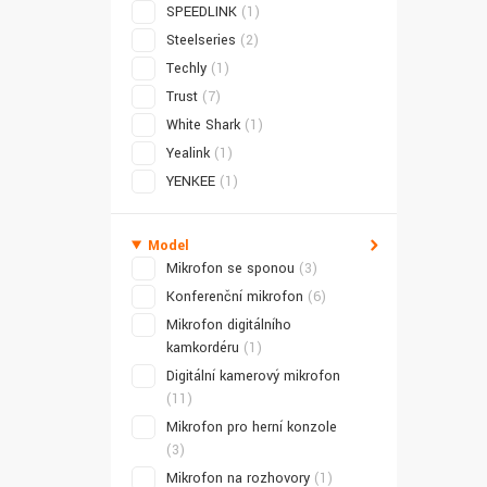
SPEEDLINK
(1)
Steelseries
(2)
Techly
(1)
Trust
(7)
White Shark
(1)
Yealink
(1)
YENKEE
(1)
Model
Mikrofon se sponou
(3)
Konferenční mikrofon
(6)
Mikrofon digitálního
kamkordéru
(1)
Digitální kamerový mikrofon
(11)
Mikrofon pro herní konzole
(3)
Mikrofon na rozhovory
(1)