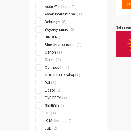
p
Audio-Technica
(1)
Avtek International
(1)
Behringer
(6)
Nalezeno
Beyerdynamic
(6)
BINDEN
(1)
Blue Microphones
(1)
Canon
(1)
Cisco
(2)
Connect IT
(1)
COUGAR Gaming
(1)
DJI
(3)
Elgato
(2)
ENDORFY
(4)
GENESIS
(5)
HP
(4)
IK Multimedia
(1)
JBL
(2)