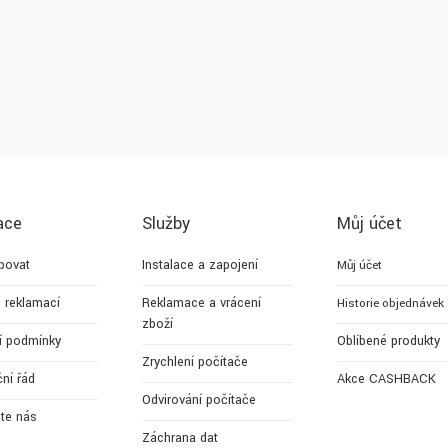
ace
Služby
Můj účet
povat
Instalace a zapojení
Můj účet
 reklamací
Reklamace a vrácení
Historie objednávek
zboží
í podmínky
Oblíbené produkty
Zrychlení počítače
ní řád
Akce CASHBACK
Odvirování počítače
jte nás
Záchrana dat