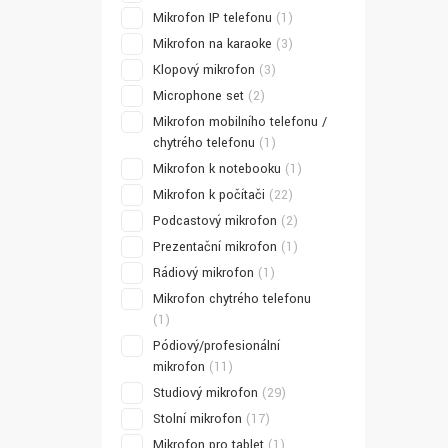
Mikrofon IP telefonu
(1)
Mikrofon na karaoke
(3)
Klopový mikrofon
(3)
Microphone set
(2)
Mikrofon mobilního telefonu /
chytrého telefonu
(1)
Mikrofon k notebooku
(1)
Mikrofon k počítači
(22)
Podcastový mikrofon
(2)
Prezentační mikrofon
(1)
Rádiový mikrofon
(1)
Mikrofon chytrého telefonu
(1)
Pódiový/profesionální
mikrofon
(11)
Studiový mikrofon
(29)
Stolní mikrofon
(17)
Mikrofon pro tablet
(1)