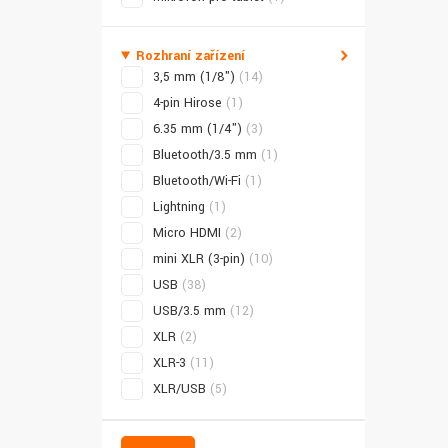
Rozhraní zařízení
3,5 mm (1/8")
(14)
4-pin Hirose
(1)
6.35 mm (1/4")
(3)
Bluetooth/3.5 mm
(1)
Bluetooth/Wi-Fi
(1)
Lightning
(1)
Micro HDMI
(2)
mini XLR (3-pin)
(10)
USB
(38)
USB/3.5 mm
(12)
XLR
(2)
XLR-3
(11)
XLR/USB
(5)