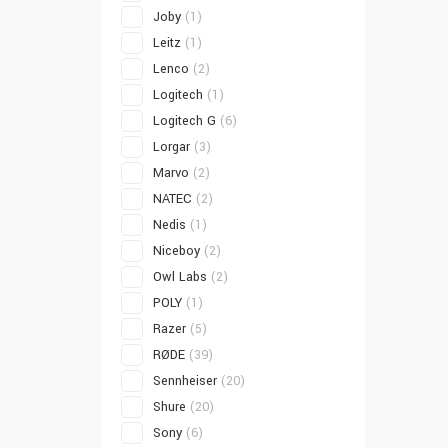
Joby
(1)
Leitz
(1)
Lenco
(2)
Logitech
(1)
Logitech G
(6)
Lorgar
(3)
Marvo
(2)
NATEC
(2)
Nedis
(1)
Niceboy
(2)
Owl Labs
(2)
POLY
(1)
Razer
(5)
RØDE
(39)
Sennheiser
(20)
Shure
(20)
Sony
(6)