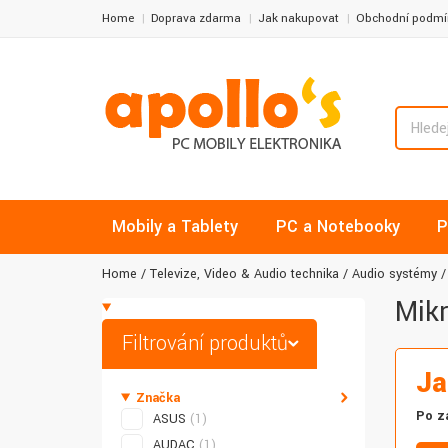
Home
Doprava zdarma
Jak nakupovat
Obchodní podmí
Mobily a Tablety
PC a Notebooky
P
Home
Televize, Video & Audio technika
Audio systémy
Mik
Filtrování produktů
Ja
Značka
Po z
ASUS
(1)
AUDAC
(1)