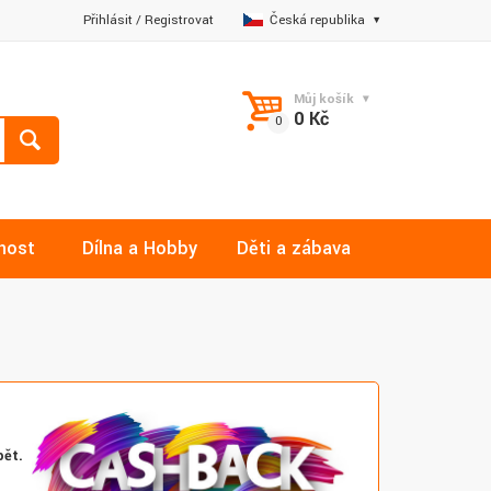
Přihlásit
/
Registrovat
Česká republika
Můj košík
0 Kč
nost
Dílna a Hobby
Děti a zábava
pět.