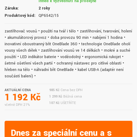
ihned k vyzvednutí na prodejně
Záruka:
2 roky
Produktový kód:
QP6542/15
zastřihovač vousů • použití na tvář i tělo • zastřihování, tvarování, holení
• akumulátorový provoz • doba provozu 90 min • nabíjení 1 hodina •
inovativní oboustranný břit OneBlade 360 • technologie OneBlade oholí
vousy všech délek • zastřihování vousů ve 14 délkách • mokré a suché
použití • LED indikátor baterie • voděodolný • ergonomická rukojeť •
šetrné ošetření všech partií • ochranný nástavec pro citlivé oblasti •
hřeben na tělo • náhradní břit OneBlade • kabel USB-A (adaptér není
součástí balení) •
AKTUÁLNÍ CENA
985 Kč
Cena bez DPH
1 192 Kč
1 299 Kč
Běžná cena
107 Kč
UŠETŘÍTE
včetně DPH 21%
Dnes za speciální cenu a s