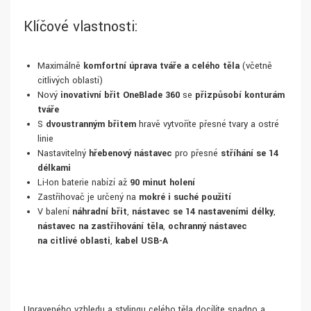
Klíčové vlastnosti:
Maximálně
komfortní úprava tváře a celého těla
(včetně
citlivých oblastí)
Nový
inovativní břit OneBlade 360
se
přizpůsobí konturám
tváře
S
dvoustranným břitem
hravě vytvoříte přesné tvary a ostré
linie
Nastavitelný
hřebenový nástavec
pro přesné
stříhání se 14
délkami
Li-Ion baterie nabízí až
90 minut holení
Zastřihovač je určený na
mokré i suché použití
V balení
náhradní břit
,
nástavec se 14 nastaveními délky
,
nástavec na zastřihování těla
,
ochranný nástavec
na citlivé oblasti
,
kabel USB-A
Upraveného vzhledu a stylingu celého těla docílíte snadno a