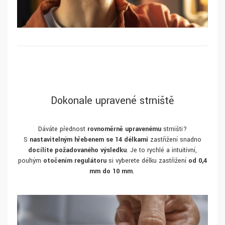
Dokonale upravené strniště
Dáváte přednost
rovnoměrně upravenému
strništi?
S
nastavitelným hřebenem se 14 délkami
zastřižení snadno
docílíte požadovaného výsledku
. Je to rychlé a intuitivní,
pouhým
otočením regulátoru
si vyberete délku zastřižení
od 0,4
mm do 10 mm
.