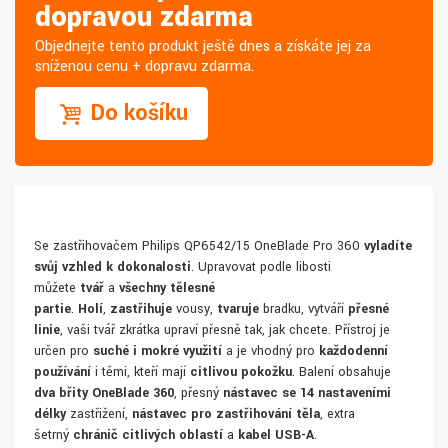
dopravou zdarma
Objednejte tento produkt ještě dnes a získáte jej za
sníženou cenu + dopravu zdarma.
Do košíku
Se zastřihovačem Philips QP6542/15 OneBlade Pro 360
vyladíte
svůj vzhled k dokonalosti
. Upravovat podle libosti
můžete
tvář
a
všechny tělesné
partie
.
Holí
,
zastřihuje
vousy,
tvaruje
bradku, vytváří
přesné
linie
, vaši tvář zkrátka upraví přesně tak, jak chcete. Přístroj je
určen pro
suché i mokré
využití
a je vhodný pro
každodenní
používání
i těmi, kteří mají
citlivou pokožku
. Balení obsahuje
dva břity OneBlade 360
, přesný
nástavec se 14 nastaveními
délky
zastřižení,
nástavec pro zastřihování těla
, extra
šetrný
chránič citlivých oblastí
a
kabel USB-A
.