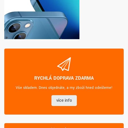
RYCHLÁ DOPRAVA ZDARMA
Vše skladem. Dnes objednáte, a my zboží hned odešleme!
více info