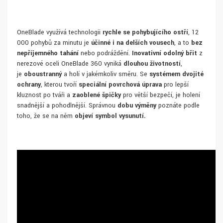
OneBlade využívá technologii
rychle se pohybujícího ostří
, 12
000 pohybů za minutu je
účinné i na delších vousech
, a to
bez
nepříjemného tahání
nebo podráždění.
Inovativní odolný břit
z
nerezové oceli OneBlade 360 vyniká
dlouhou životností
,
je
oboustranný
a holí v jakémkoliv směru. Se
systémem dvojité
ochrany
, kterou tvoří
speciální povrchová úprava
pro lepší
kluznost po tváři a
zaoblené špičky
pro větší bezpečí, je holení
snadnější a pohodlnější. Správnou
dobu výměny
poznáte podle
toho, že se na něm
objeví symbol vysunutí.