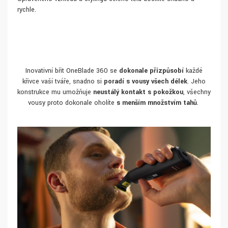
rychle.
Inovativní břit OneBlade 360 se
dokonale přizpůsobí
každé
křivce vaší tváře, snadno si
poradí s vousy všech délek
. Jeho
konstrukce mu umožňuje
neustálý kontakt s pokožkou
, všechny
vousy proto dokonale oholíte
s menším množstvím tahů
.