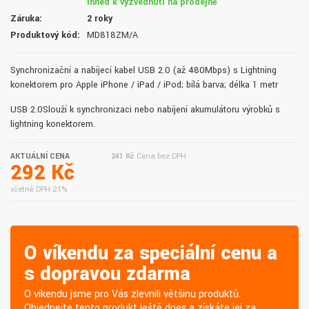
ihned k vyzvednutí na prodejně
Záruka:
2 roky
Produktový kód:
MD818ZM/A
Synchronizační a nabíjecí kabel USB 2.0 (až 480Mbps) s Lightning
konektorem pro Apple iPhone / iPad / iPod; bílá barva; délka 1 metr
USB 2.0Slouží k synchronizaci nebo nabíjení akumulátoru výrobků s
lightning konektorem.
AKTUÁLNÍ CENA
241 Kč
Cena bez DPH
292 Kč
včetně DPH 21%
O víkendu za speciální cenu a
s dopravou zdarma
O víkendu jsme pro Vás zlevnili většinu produktů.
Objednejte tento produkt ještě dnes a získáte jej za