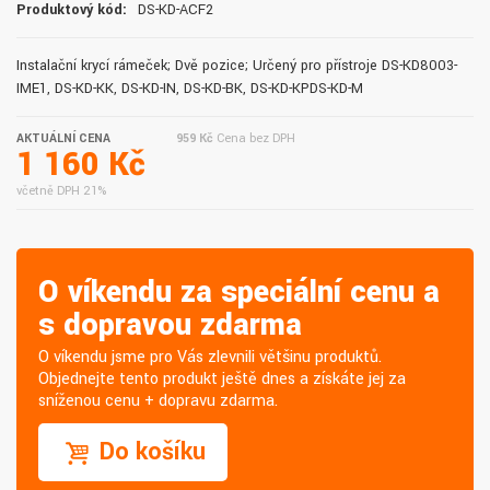
Produktový kód:
DS-KD-ACF2
Instalační krycí rámeček; Dvě pozice; Určený pro přístroje DS-KD8003-
IME1, DS-KD-KK, DS-KD-IN, DS-KD-BK, DS-KD-KPDS-KD-M
AKTUÁLNÍ CENA
959 Kč
Cena bez DPH
1 160 Kč
včetně DPH 21%
O víkendu za speciální cenu a
s dopravou zdarma
O víkendu jsme pro Vás zlevnili většinu produktů.
Objednejte tento produkt ještě dnes a získáte jej za
sníženou cenu + dopravu zdarma.
Do košíku