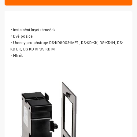
• Instalační krycí rámeček
• Dvě pozice
• Určený pro přístroje DS-KD8003-IME1, DS-KD-KK, DS-KD-IN, DS-
KD-BK, DS-KD-KPDS-KD-M
• Hliník