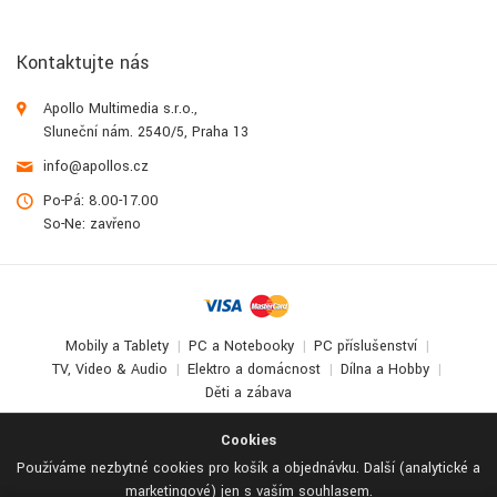
Kontaktujte nás
Apollo Multimedia s.r.o.,
Sluneční nám. 2540/5, Praha 13
info@apollos.cz
Po-Pá: 8.00-17.00
So-Ne: zavřeno
Mobily a Tablety
PC a Notebooky
PC příslušenství
TV, Video & Audio
Elektro a domácnost
Dílna a Hobby
Děti a zábava
© 2017-2026
Apollo Multimedia
. All Rights Reserved.
Cookies
Používáme nezbytné cookies pro košík a objednávku. Další (analytické a
marketingové) jen s vaším souhlasem.