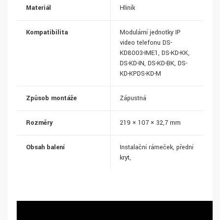
Materiál
Hliník
Kompatibilita
Modulární jednotky IP
video telefonu DS-
KD8003-IME1, DS-KD-KK,
DS-KD-IN, DS-KD-BK, DS-
KD-KPDS-KD-M
Způsob montáže
Zápustná
Rozměry
219 × 107 × 32,7 mm
Obsah balení
Instalační rámeček, přední
kryt,