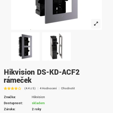
Hikvision DS-KD-ACF2
rámeček
(4.4 z 5)
4 Hodnocení
Ohodnotit
Značka:
Hikvision
Dostupnost:
skladem
Záruka:
2 roky