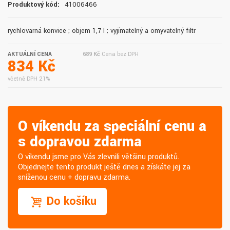
Produktový kód:
41006466
rychlovarná konvice ; objem 1,7 l ; vyjímatelný a omyvatelný filtr
AKTUÁLNÍ CENA
689 Kč
Cena bez DPH
834 Kč
včetně DPH 21%
O víkendu za speciální cenu a
s dopravou zdarma
O víkendu jsme pro Vás zlevnili většinu produktů.
Objednejte tento produkt ještě dnes a získáte jej za
sníženou cenu + dopravu zdarma.
Do košíku