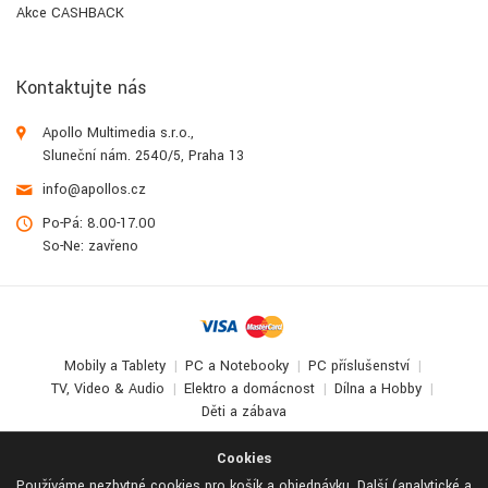
Akce CASHBACK
Kontaktujte nás
Apollo Multimedia s.r.o.,
Sluneční nám. 2540/5, Praha 13
info@apollos.cz
Po-Pá: 8.00-17.00
So-Ne: zavřeno
Mobily a Tablety
PC a Notebooky
PC příslušenství
TV, Video & Audio
Elektro a domácnost
Dílna a Hobby
Děti a zábava
© 2017-2026
Apollo Multimedia
. All Rights Reserved.
Cookies
Používáme nezbytné cookies pro košík a objednávku. Další (analytické a