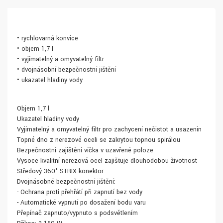
• rychlovarná konvice
• objem 1,7 l
• vyjímatelný a omyvatelný filtr
• dvojnásobní bezpečnostní jištění
• ukazatel hladiny vody
Objem 1,7 l
Ukazatel hladiny vody
Vyjímatelný a omyvatelný filtr pro zachycení nečistot a usazenin
Topné dno z nerezové oceli se zakrytou topnou spirálou
Bezpečnostní zajištění víčka v uzavřené poloze
Vysoce kvalitní nerezová ocel zajišťuje dlouhodobou životnost
Středový 360° STRIX konektor
Dvojnásobné bezpečnostní jištění:
- Ochrana proti přehřátí při zapnutí bez vody
- Automatické vypnutí po dosažení bodu varu
Přepínač zapnuto/vypnuto s podsvětlením