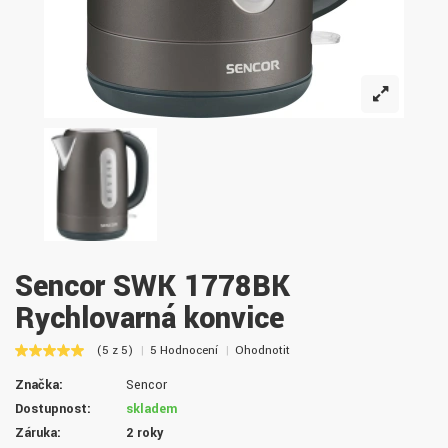
Sencor SWK 1778BK
Rychlovarná konvice
(5 z 5)
5 Hodnocení
Ohodnotit
Značka:
Sencor
Dostupnost:
skladem
Záruka:
2 roky