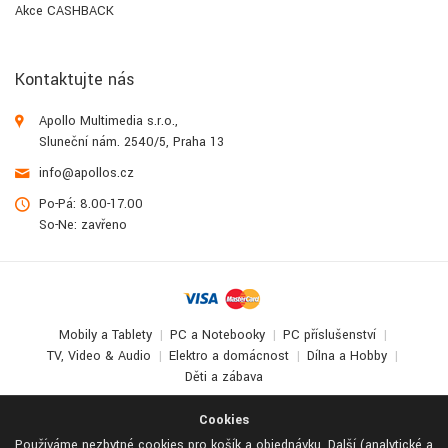
Akce CASHBACK
Kontaktujte nás
Apollo Multimedia s.r.o.,
Sluneční nám. 2540/5, Praha 13
info@apollos.cz
Po-Pá: 8.00-17.00
So-Ne: zavřeno
Mobily a Tablety
PC a Notebooky
PC příslušenství
TV, Video & Audio
Elektro a domácnost
Dílna a Hobby
Děti a zábava
© 2017-2026
Apollo Multimedia
. All Rights Reserved.
Cookies
Používáme nezbytné cookies pro košík a objednávku. Další (analytické a