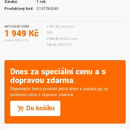
Záruka:
1 rok
Produktový kód:
C13T789240
AKTUÁLNÍ CENA
1 611 Kč
Cena bez
1 949 Kč
DPH
2 053 Kč
Běžná cena
včetně DPH 21%
104 Kč
UŠETŘÍTE
Dnes za speciální cenu a s
dopravou zdarma
Objednejte tento produkt ještě dnes a získáte jej za
sníženou cenu + dopravu zdarma.
Do košíku