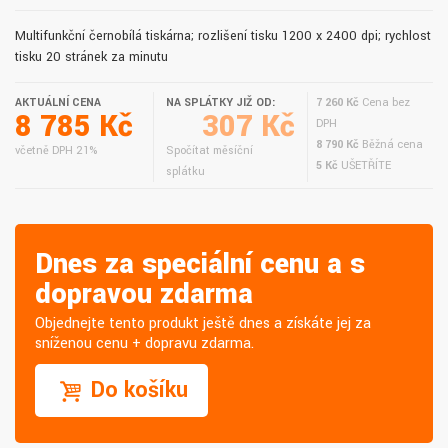
Multifunkční černobílá tiskárna; rozlišení tisku 1200 x 2400 dpi; rychlost
tisku 20 stránek za minutu
AKTUÁLNÍ CENA
NA SPLÁTKY JIŽ OD:
7 260 Kč
Cena bez
8 785 Kč
307 Kč
DPH
8 790 Kč
Běžná cena
včetně DPH 21%
Spočítat měsíční
5 Kč
UŠETŘÍTE
splátku
Dnes za speciální cenu a s
dopravou zdarma
Objednejte tento produkt ještě dnes a získáte jej za
sníženou cenu + dopravu zdarma.
Do košíku