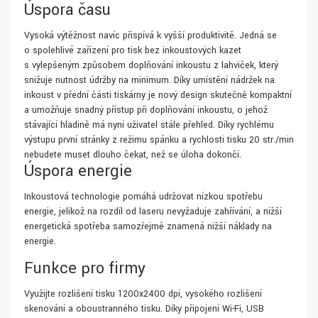
Úspora času
Vysoká výtěžnost navíc přispívá k vyšší produktivitě. Jedná se
o spolehlivé zařízení pro tisk bez inkoustových kazet
s vylepšeným způsobem doplňování inkoustu z lahviček, který
snižuje nutnost údržby na minimum. Díky umístění nádržek na
inkoust v přední části tiskárny je nový design skutečně kompaktní
a umožňuje snadný přístup při doplňování inkoustu, o jehož
stávající hladině má nyní uživatel stále přehled. Díky rychlému
výstupu první stránky z režimu spánku a rychlosti tisku 20 str./min
nebudete muset dlouho čekat, než se úloha dokončí.
Úspora energie
Inkoustová technologie pomáhá udržovat nízkou spotřebu
energie, jelikož na rozdíl od laseru nevyžaduje zahřívání, a nižší
energetická spotřeba samozřejmě znamená nižší náklady na
energie.
Funkce pro firmy
Využijte rozlišení tisku 1200x2400 dpi, vysokého rozlišení
skenování a oboustranného tisku. Díky připojení Wi-Fi, USB