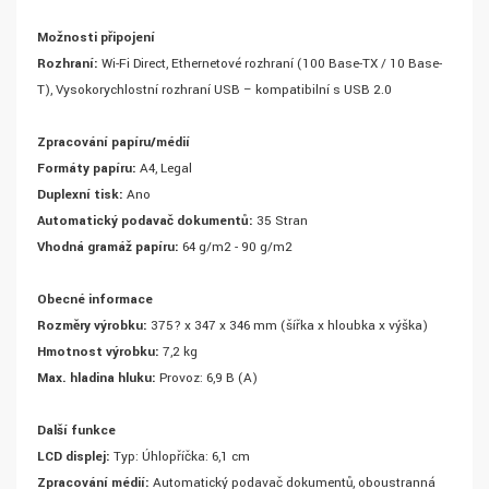
Možnosti připojení
Rozhraní:
Wi-Fi Direct, Ethernetové rozhraní (100 Base-TX / 10 Base-
T), Vysokorychlostní rozhraní USB – kompatibilní s USB 2.0
Zpracování papíru/médií
Formáty papíru:
A4, Legal
Duplexní tisk:
Ano
Automatický podavač dokumentů:
35 Stran
Vhodná gramáž papíru:
64 g/m2 - 90 g/m2
Obecné informace
Rozměry výrobku:
375? x 347 x 346 mm (šířka x hloubka x výška)
Hmotnost výrobku:
7,2 kg
Max. hladina hluku:
Provoz: 6,9 B (A)
Další funkce
LCD displej:
Typ: Úhlopříčka: 6,1 cm
Zpracování médií:
Automatický podavač dokumentů, oboustranná