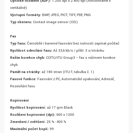
Optické rozlišení (ADF):
1.200 dpi x 2.400 dpi (horizontálně x
vertikálně)
Výstupní formáty:
BMP, JPEG, PICT, TIFF, PDF, PNG
Typ skeneru:
Contact image sensor (CIS)
Fax
Typ faxu:
Černobílé i barevné faxování bez nutnosti zapínat počítač
Rychlost odesílání faxu:
Až 33,6 kb/s / přibl. 3 s/stránku
Režim korekce chyb:
CCITU/ITU Group3 – fax s režimem korekce
chyb
Paměť na stránky:
až 180 stran (ITU-T, tabulka č. 1)
Faxové funkce:
Faxování z PC, Automatické opakování, Adresář,
Rozesílání faxu
Kopírování
Rychlost kopírování:
až 17 ipm Black
Rozlišení kopírování (dpi):
600 x 1200
Zmenšení / zvětšení:
25 % - 400 %
Maximální počet kopií:
99