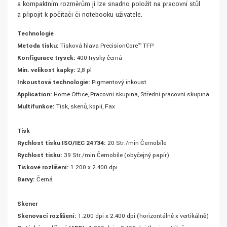
a kompaktním rozměrům ji lze snadno položit na pracovní stůl
a připojit k počítači či notebooku uživatele.
Technologie
Metoda tisku:
Tisková hlava PrecisionCore™ TFP
Konfigurace trysek:
400 trysky černá
Min. velikost kapky:
2,8 pl
Inkoustová technologie:
Pigmentový inkoust
Application:
Home Office, Pracovní skupina, Střední pracovní skupina
Multifunkce:
Tisk, skenů, kopií, Fax
Tisk
Rychlost tisku ISO/IEC 24734:
20 Str./min Černobíle
Rychlost tisku:
39 Str./min Černobíle (obyčejný papír)
Tiskové rozlišení:
1.200 x 2.400 dpi
Barvy:
Černá
Skener
Skenovací rozlišení:
1.200 dpi x 2.400 dpi (horizontálně x vertikálně)