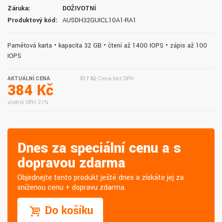
Záruka:
DOŽIVOTNÍ
Produktový kód:
AUSDH32GUICL10A1-RA1
Paměťová karta • kapacita 32 GB • čtení až 1400 IOPS • zápis až 100
IOPS
AKTUÁLNÍ CENA
317 Kč
Cena bez DPH
384 Kč
včetně DPH 21%
Dnes za speciální cenu a s
dopravou zdarma
Objednejte tento produkt ještě dnes a získáte jej za
sníženou cenu + dopravu zdarma.
Do košíku