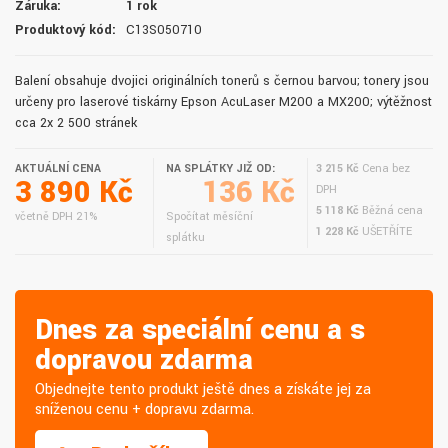
Záruka:
1 rok
Produktový kód:
C13S050710
Balení obsahuje dvojici originálních tonerů s černou barvou; tonery jsou
určeny pro laserové tiskárny Epson AcuLaser M200 a MX200; výtěžnost
cca 2x 2 500 stránek
AKTUÁLNÍ CENA
NA SPLÁTKY JIŽ OD:
3 215 Kč
Cena bez
3 890 Kč
136 Kč
DPH
5 118 Kč
Běžná cena
včetně DPH 21%
Spočítat měsíční
1 228 Kč
UŠETŘÍTE
splátku
Dnes za speciální cenu a s
dopravou zdarma
Objednejte tento produkt ještě dnes a získáte jej za
sníženou cenu + dopravu zdarma.