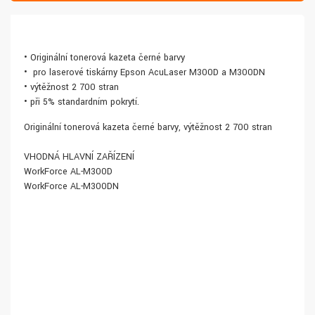
• Originální tonerová kazeta černé barvy
• pro laserové tiskárny Epson AcuLaser M300D a M300DN
• výtěžnost 2 700 stran
• při 5% standardním pokrytí.
Originální tonerová kazeta černé barvy, výtěžnost 2 700 stran
VHODNÁ HLAVNÍ ZAŘÍZENÍ
WorkForce AL-M300D
WorkForce AL-M300DN