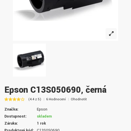
Epson C13S050690, černá
(4.4 z 5)
6 Hodnocení
Ohodnotit
Značka:
Epson
Dostupnost:
skladem
Záruka:
1 rok
Produktový kód:
C13S050690