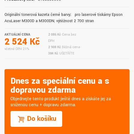
Originální tonerová kazeta černé barvy; pro laserové tiskárny Epson
AcuLaser M300D a M300DN; výtěžnost 2 700 stran
AKTUÁLNÍ CENA
2 086 Kč
Cena bez
2 524 Kč
DPH
2 908 Kč
Běžná cena
včetně DPH 21%
384 Kč
UŠETŘÍTE
Dnes za speciální cenu a s
dopravou zdarma
Objednejte tento produkt ještě dnes a získáte jej za
sníženou cenu + dopravu zdarma.
Do košíku