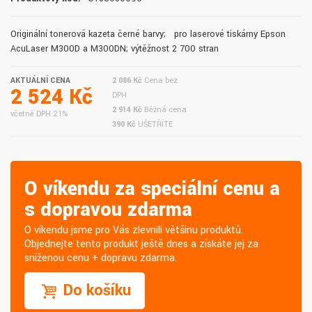
Originální tonerová kazeta černé barvy; pro laserové tiskárny Epson
AcuLaser M300D a M300DN; výtěžnost 2 700 stran
AKTUÁLNÍ CENA
2 086 Kč
Cena bez
2 524 Kč
DPH
2 914 Kč
Běžná cena
včetně DPH 21%
390 Kč
UŠETŘÍTE
O víkendu za speciální cenu a
s dopravou zdarma
O víkendu jsme pro Vás zlevnili většinu produktů.
Objednejte tento produkt ještě dnes a získáte jej za
sníženou cenu + dopravu zdarma.
Do košíku