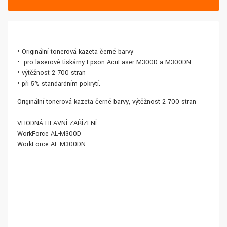
• Originální tonerová kazeta černé barvy
• pro laserové tiskárny Epson AcuLaser M300D a M300DN
• výtěžnost 2 700 stran
• při 5% standardním pokrytí.
Originální tonerová kazeta černé barvy, výtěžnost 2 700 stran
VHODNÁ HLAVNÍ ZAŘÍZENÍ
WorkForce AL-M300D
WorkForce AL-M300DN