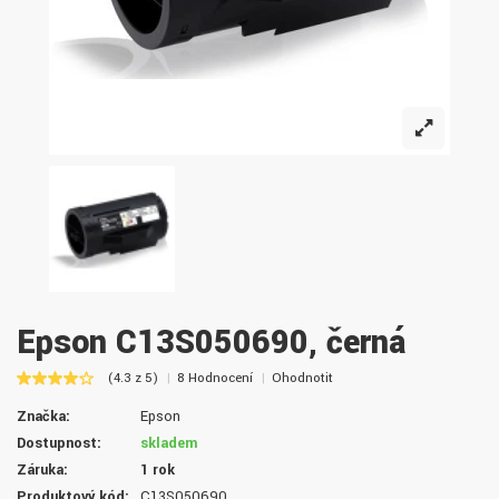
Epson C13S050690, černá
(4.3 z 5)
8 Hodnocení
Ohodnotit
Značka:
Epson
Dostupnost:
skladem
Záruka:
1 rok
Produktový kód:
C13S050690