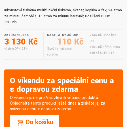
Inkoustová tiskárna multifunkční tiskárna, skener, kopírka a fax; 24 stran
za minutu černobíle, 15 stran za minutu barevně; Rozlišení 600x
1200dpi
AKTUÁLNÍ CENA
NA SPLÁTKY JIŽ OD:
2 587 Kč
Cena bez
3 130 Kč
110 Kč
DPH
3 650 Kč
Běžná cena
včetně DPH 21%
Spočítat měsíční
520 Kč
UŠETŘÍTE
splátku
O víkendu za speciální cenu a
s dopravou zdarma
O víkendu jsme pro Vás zlevnili většinu produktů.
Objednejte tento produkt ještě dnes a získáte jej za
sníženou cenu + dopravu zdarma.
Do košíku