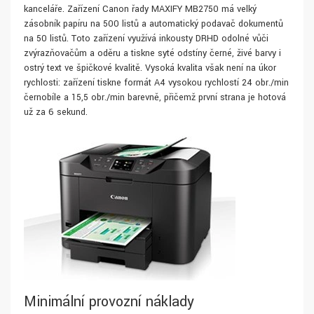
kanceláře. Zařízení Canon řady MAXIFY MB2750 má velký
zásobník papíru na 500 listů a automatický podavač dokumentů
na 50 listů. Toto zařízení využívá inkousty DRHD odolné vůči
zvýrazňovačům a oděru a tiskne syté odstíny černé, živé barvy i
ostrý text ve špičkové kvalitě. Vysoká kvalita však není na úkor
rychlosti: zařízení tiskne formát A4 vysokou rychlostí 24 obr./min
černobíle a 15,5 obr./min barevně, přičemž první strana je hotová
už za 6 sekund.
Minimální provozní náklady