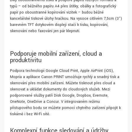
Díky oboustrannému tisku a podpoře papírů různých formátů a
typů – od běžného papíru A4 přes štítky, obálky a fotografický
papír po oboustranné kopírování vizitek – budou běžné
kancelářské tiskové úlohy hračkou. Na vysoce citlivém 7,5cm (3”)
barevném TFT dotykovém displeji stačí k tisku, kopírování,
skenování nebo faxování jen pár klepnutí.
Podporuje mobilní zařízení, cloud a
produktivitu
Podpora technologií Google Cloud Print, Apple AirPrint (iOS),
Mopria a aplikace Canon PRINT umožňuje rychlý a snadný tisk a
skenování přes mobilní zařízení. Můžete tisknout přes cloud a
skenovat a ukládat dokumenty do cloudových služeb. Mezi
podporované služby patří Disk Google, Dropbox, Evernote,
OneNote, OneDrive a Concur. V integrovaném režimu
přístupového bodu se můžete pomocí chytrého zařízení připojit k
tiskárně i bez Wi-Fi sítě.
Komplexní funkce sledování a údržby