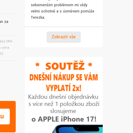
sebemenším problémem mi vždy
pro syna. Za 
velmi ochotně a s úsměvem pomůže
Terezka.
an za
Zobrazit vše
bez DPH
 cena
TE
ku