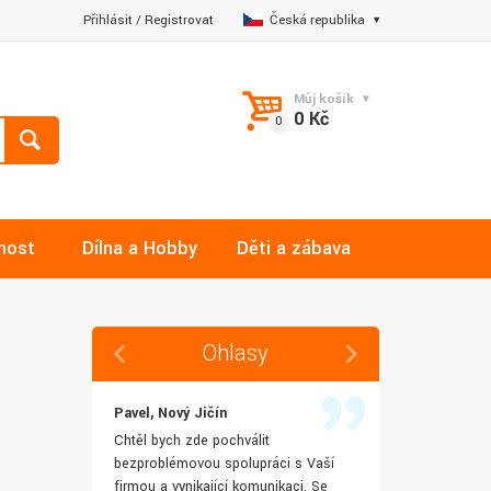
Přihlásit
/
Registrovat
Česká republika
Můj košík
0 Kč
nost
Dílna a Hobby
Děti a zábava
Ohlasy
Pavel, Nový Jičín
Jana, Libere
 rychlost
Chtěl bych zde pochválit
Výborná komu
šenostem
bezproblémovou spolupráci s Vaší
Ochotně mi z
užívat i IT
firmou a vynikající komunikaci. Se
dotazy a ještě