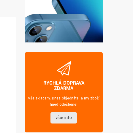
RYCHLÁ DOPRAVA
ZDARMA
Vše skladem. Dnes objednáte, a my zboží
hned odešleme!
více info