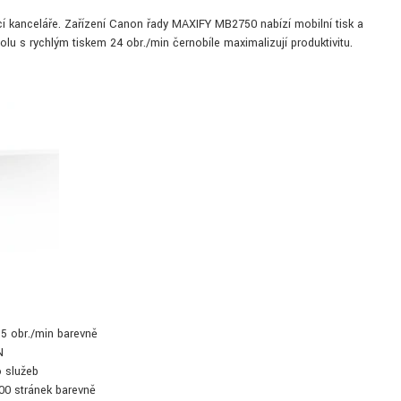
í kanceláře. Zařízení Canon řady MAXIFY MB2750 nabízí mobilní tisk a
olu s rychlým tiskem 24 obr./min černobíle maximalizují produktivitu.
,5 obr./min barevně
N
o služeb
900 stránek barevně