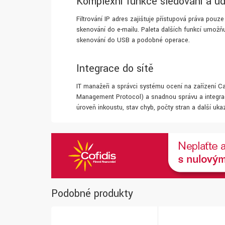
Komplexní funkce sledování a úd
Filtrování IP adres zajišťuje přístupová práva p
skenování do e-mailu. Paleta dalších funkcí umožň
skenování do USB a podobné operace.
Integrace do sítě
IT manažeři a správci systému ocení na zařízení
Management Protocol) a snadnou správu a integraci
úroveň inkoustu, stav chyb, počty stran a další ukaz
Podobné produkty