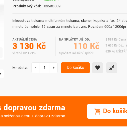
doručení do druhého dne.
služby. Vřele doporučuji.
Produktový kód:
0958C009
Inkoustová tiskárna multifunkční tiskárna, skener, kopírka a fax; 24 str
minutu černobíle, 15 stran za minutu barevně; Rozlišení 600x 1200dpi
AKTUÁLNÍ CENA
NA SPLÁTKY JIŽ OD:
2 587 Kč
Cena 
3 130 Kč
110 Kč
3 650 Kč
Běžná
520 Kč
UŠETŘÍ
včetně DPH 21%
Spočítat měsíční splátku
Do košíku
Množství:
-
+
 s dopravou zdarma
Do koší
j za sníženou cenu + dopravu zdarma.