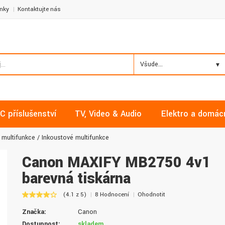
nky
Kontaktujte nás
Všude...
C příslušenství
TV, Video & Audio
Elektro a domác
 multifunkce
Inkoustové multifunkce
Canon MAXIFY MB2750 4v1
barevná tiskárna
Milan, Mělník
David, Praha
(4.1 z 5)
8 Hodnocení
Ohodnotit
Nakupoval jsem zde již několikrát a
Nalákali mě na nízké ceny a
Značka:
Canon
vždy v pořádku. Vše skladem a za
doručení. Díky dobrým zku
normální ceny. Třešničkou na dortu je
jsem pro svou firmu začal vy
Dostupnost:
skladem