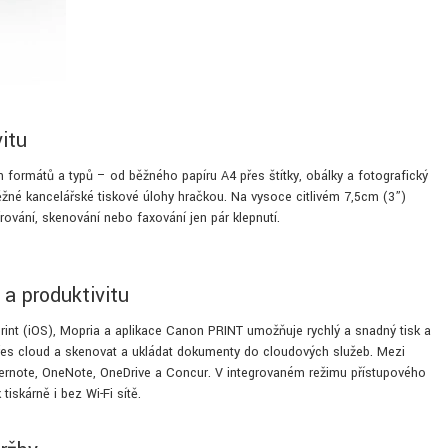
itu
 formátů a typů – od běžného papíru A4 přes štítky, obálky a fotografický
ěžné kancelářské tiskové úlohy hračkou. Na vysoce citlivém 7,5cm (3”)
rování, skenování nebo faxování jen pár klepnutí.
 a produktivitu
rint (iOS), Mopria a aplikace Canon PRINT umožňuje rychlý a snadný tisk a
přes cloud a skenovat a ukládat dokumenty do cloudových služeb. Mezi
vernote, OneNote, OneDrive a Concur. V integrovaném režimu přístupového
iskárně i bez Wi-Fi sítě.