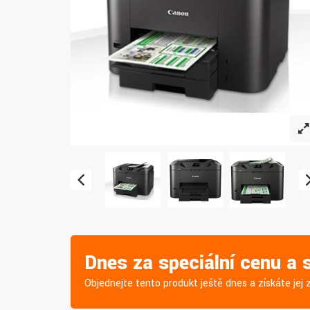
Dnes za speciální cenu a
Objednejte tento produkt ještě dnes a získáte je