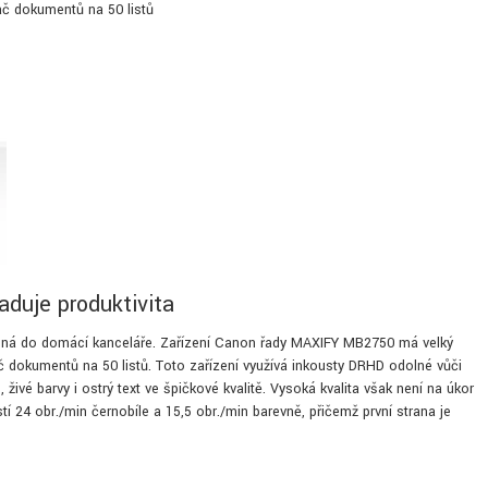
ač dokumentů na 50 listů
aduje produktivita
ržená do domácí kanceláře. Zařízení Canon řady MAXIFY MB2750 má velký
č dokumentů na 50 listů. Toto zařízení využívá inkousty DRHD odolné vůči
živé barvy i ostrý text ve špičkové kvalitě. Vysoká kvalita však není na úkor
tí 24 obr./min černobíle a 15,5 obr./min barevně, přičemž první strana je