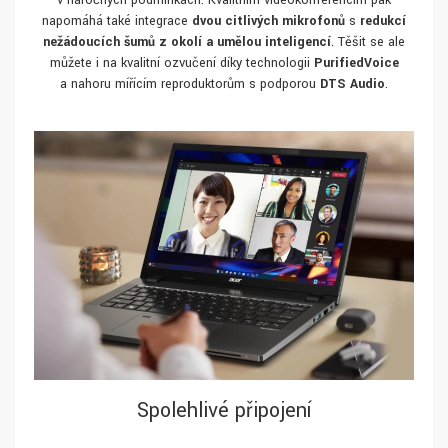
v náročných podmínkách. Kvalitním videokonferencím pak
napomáhá také integrace
dvou citlivých mikrofonů
s
redukcí
nežádoucích šumů z okolí a umělou inteligencí
. Těšit se ale
můžete i na kvalitní ozvučení díky technologii
PurifiedVoice
a nahoru mířícím reproduktorům s podporou
DTS Audio
.
Spolehlivé připojení