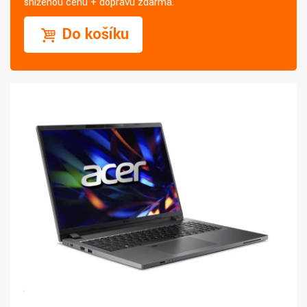
sníženou cenu + dopravu zdarma.
Do košíku