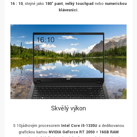
16 : 10
, stejně jako
180° pant
,
velký touchpad
nebo
numerickou
klávesnici
.
Skvělý výkon
S 10jádrovým procesorem
Intel Core i5-1335U
a dedikovanou
grafickou kartou
NVIDIA GeForce RT 2050
+
16GB RAM