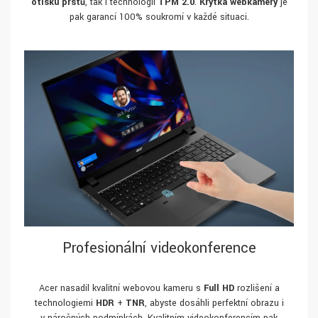
otisku prstů
, tak i technologii
TPM 2.0
.
Krytka webkamery
je
pak garancí 100% soukromí v každé situaci.
Profesionální videokonference
Acer nasadil kvalitní webovou kameru s
Full HD
rozlišení a
technologiemi
HDR
+
TNR
, abyste dosáhli perfektní obrazu i