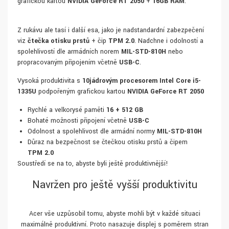
grafickou kartou
NVIDIA GeForce RT 2050
+
16GB RAM
.
Z rukávu ale tasí i další esa, jako je nadstandardní zabezpečení
viz
čtečka otisku prstů
+ čip
TPM 2.0
. Nadchne i odolností a
spolehlivostí dle armádních norem
MIL-STD-810H
nebo
propracovaným připojením včetně
USB-C
.
Vysoká produktivita s
10jádrovým procesorem Intel Core i5-
1335U
podpořeným grafickou kartou
NVIDIA GeForce RT 2050
Rychlé a velkorysé paměti
16 + 512 GB
Bohaté možnosti připojení včetně
USB-C
Odolnost a spolehlivost dle armádní normy
MIL-STD-810H
Důraz na bezpečnost se čtečkou otisku prstů a čipem
TPM 2.0
Soustředí se na to, abyste byli ještě produktivnější!
Navržen pro ještě vyšší produktivitu
Acer vše uzpůsobil tomu, abyste mohli být v každé situaci
maximálně produktivní. Proto nasazuje displej s poměrem stran