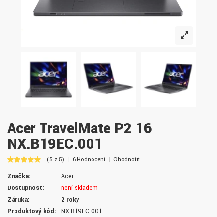
Acer TravelMate P2 16
NX.B19EC.001
(5 z 5)
6 Hodnocení
Ohodnotit
Značka:
Acer
Dostupnost:
není skladem
Záruka:
2 roky
Produktový kód:
NX.B19EC.001