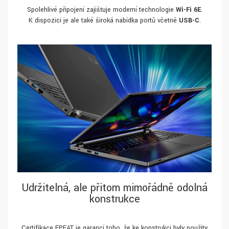
Spolehlivé připojení zajišťuje moderní technologie
Wi-Fi 6E
.
K dispozici je ale také široká nabídka portů včetně
USB-C
.
Udržitelná, ale přitom mimořádně odolná
konstrukce
Certifikace EPEAT je garancí toho, že ke konstrukci byly použity