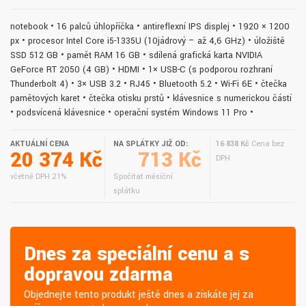
notebook • 16 palců úhlopříčka • antireflexní IPS displej • 1920 × 1200
px • procesor Intel Core i5-1335U (10jádrový – až 4,6 GHz) • úložiště
SSD 512 GB • paměť RAM 16 GB • sdílená grafická karta NVIDIA
GeForce RT 2050 (4 GB) • HDMI • 1× USB-C (s podporou rozhraní
Thunderbolt 4) • 3× USB 3.2 • RJ45 • Bluetooth 5.2 • Wi-Fi 6E • čtečka
paměťových karet • čtečka otisku prstů • klávesnice s numerickou částí
• podsvícená klávesnice • operační systém Windows 11 Pro •
AKTUÁLNÍ CENA
NA SPLÁTKY JIŽ OD:
16 838 Kč
Cena bez
20 374 Kč
713 Kč
DPH
včetně DPH 21%
Spočítat měsíční
splátku
Dnes za speciální cenu a s
dopravou zdarma
Objednejte tento produkt ještě dnes a získáte jej za