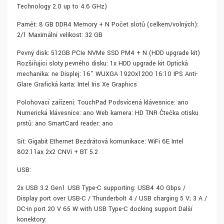
Technology 2.0 up to 4.6 GHz)
Paměť: 8 GB DDR4 Memory + N Počet slotů (celkem/volných):
2/1 Maximální velikost: 32 GB
Pevný disk: 512GB PCIe NVMe SSD PM4 + N (HDD upgrade kit)
Rozšiřující sloty pevného disku: 1x HDD upgrade kit Optická
mechanika: ne Displej: 16" WUXGA 1920x1200 16:10 IPS Anti-
Glare Grafická karta: Intel Iris Xe Graphics
Polohovací zařízení: TouchPad Podsvícená klávesnice: ano
Numerická klávesnice: ano Web kamera: HD TNR Čtečka otisku
prstů: ano SmartCard reader: ano
Síť: Gigabit Ethernet Bezdrátová komunikace: WiFi 6E Intel
802.11ax 2x2 CNVi + BT 5.2
USB:
2x USB 3.2 Gen1 USB Type-C supporting: USB4 40 Gbps /
Display port over USB-C / Thunderbolt 4 / USB charging 5 V; 3 A /
DC-in port 20 V 65 W with USB Type-C docking support Další
konektory: