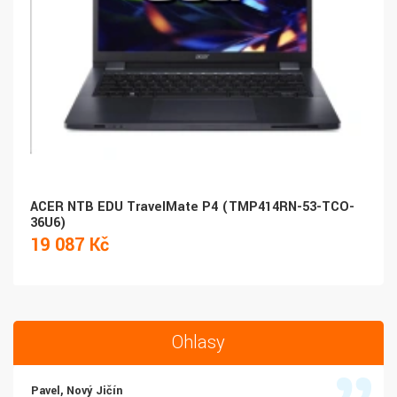
ACER NTB EDU TravelMate P4 (TMP414RN-53-TCO-
36U6)
19 087 Kč
Ohlasy
Pavel, Nový Jičín