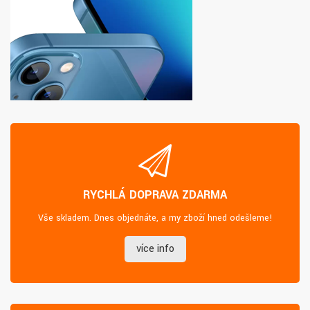
RYCHLÁ DOPRAVA ZDARMA
Vše skladem. Dnes objednáte, a my zboží hned odešleme!
více info