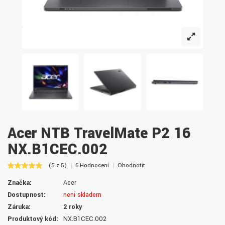
Acer NTB TravelMate P2 16
NX.B1CEC.002
(5 z 5)
6 Hodnocení
Ohodnotit
Značka:
Acer
Dostupnost:
není skladem
Záruka:
2 roky
Produktový kód:
NX.B1CEC.002