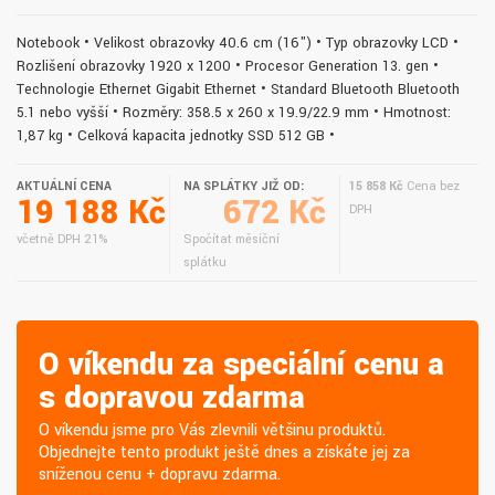
Notebook • Velikost obrazovky 40.6 cm (16") • Typ obrazovky LCD •
Rozlišení obrazovky 1920 x 1200 • Procesor Generation 13. gen •
Technologie Ethernet Gigabit Ethernet • Standard Bluetooth Bluetooth
5.1 nebo vyšší • Rozměry: 358.5 x 260 x 19.9/22.9 mm • Hmotnost:
1,87 kg • Celková kapacita jednotky SSD 512 GB •
AKTUÁLNÍ CENA
NA SPLÁTKY JIŽ OD:
15 858 Kč
Cena bez
19 188 Kč
672 Kč
DPH
včetně DPH 21%
Spočítat měsíční
splátku
O víkendu za speciální cenu a
s dopravou zdarma
O víkendu jsme pro Vás zlevnili většinu produktů.
Objednejte tento produkt ještě dnes a získáte jej za
sníženou cenu + dopravu zdarma.