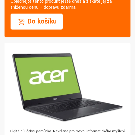
Objednejte tento produkt ještě dnes a získáte jej za
sníženou cenu + dopravu zdarma.
Do košíku
Digitální učební pomůcka. Navrženo pro rozvoj informatického myšlení