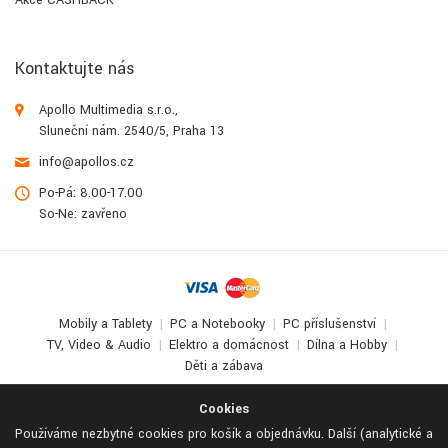
Akce CASHBACK
Kontaktujte nás
Apollo Multimedia s.r.o.,
Sluneční nám. 2540/5, Praha 13
info@apollos.cz
Po-Pá: 8.00-17.00
So-Ne: zavřeno
Mobily a Tablety
PC a Notebooky
PC příslušenství
TV, Video & Audio
Elektro a domácnost
Dílna a Hobby
Děti a zábava
© 2017-2026
Apollo Multimedia
. All Rights Reserved.
Cookies
Používáme nezbytné cookies pro košík a objednávku. Další (analytické a