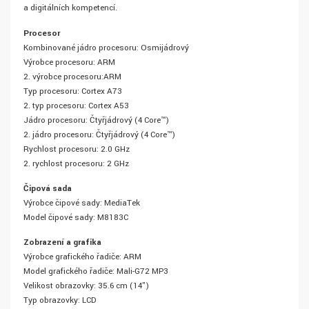
a digitálních kompetencí.
Procesor
Kombinované jádro procesoru: Osmijádrový
Výrobce procesoru: ARM
2. výrobce procesoru:ARM
Typ procesoru: Cortex A73
2. typ procesoru: Cortex A53
Jádro procesoru: Čtyřjádrový (4 Core™)
2. jádro procesoru: Čtyřjádrový (4 Core™)
Rychlost procesoru: 2.0 GHz
2. rychlost procesoru: 2 GHz
Čipová sada
Výrobce čipové sady: MediaTek
Model čipové sady: M8183C
Zobrazení a grafika
Výrobce grafického řadiče: ARM
Model grafického řadiče: Mali-G72 MP3
Velikost obrazovky: 35.6 cm (14")
Typ obrazovky: LCD