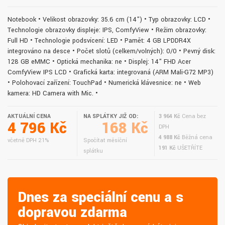
Notebook • Velikost obrazovky: 35.6 cm (14") • Typ obrazovky: LCD •
Technologie obrazovky displeje: IPS, ComfyView • Režim obrazovky:
Full HD • Technologie podsvícení: LED • Paměť: 4 GB LPDDR4X
integrováno na desce • Počet slotů (celkem/volných): 0/0 • Pevný disk:
128 GB eMMC • Optická mechanika: ne • Displej: 14" FHD Acer
ComfyView IPS LCD • Grafická karta: integrovaná (ARM Mali-G72 MP3)
• Polohovací zařízení: TouchPad • Numerická klávesnice: ne • Web
kamera: HD Camera with Mic. •
AKTUÁLNÍ CENA
NA SPLÁTKY JIŽ OD:
3 964 Kč
Cena bez
4 796 Kč
168 Kč
DPH
4 988 Kč
Běžná cena
včetně DPH 21%
Spočítat měsíční
191 Kč
UŠETŘÍTE
splátku
Dnes za speciální cenu a s
dopravou zdarma