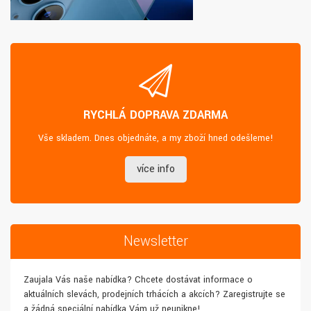
RYCHLÁ DOPRAVA ZDARMA
Vše skladem. Dnes objednáte, a my zboží hned odešleme!
více info
Newsletter
Zaujala Vás naše nabídka? Chcete dostávat informace o
aktuálních slevách, prodejních trhácích a akcích? Zaregistrujte se
a žádná speciální nabídka Vám už neunikne!