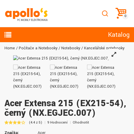
Katalog
Home
Počítače a Notebooky
Notebooky
Kancelářské notebooky
Acer Extensa 215 (EX215-54),
černý (NX.EGJEC.007)
(4.4 z 5)
9 Hodnocení
Ohodnotit
Značka:
Acer