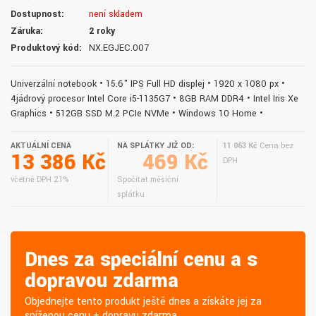
Dostupnost:
není skladem
Záruka:
2 roky
Produktový kód:
NX.EGJEC.007
Univerzální notebook • 15.6" IPS Full HD displej • 1920 x 1080 px •
4jádrový procesor Intel Core i5-1135G7 • 8GB RAM DDR4 • Intel Iris Xe
Graphics • 512GB SSD M.2 PCIe NVMe • Windows 10 Home •
AKTUÁLNÍ CENA
NA SPLÁTKY JIŽ OD:
11 063 Kč
Cena bez
13 386 Kč
469 Kč
DPH
včetně DPH 21%
Spočítat měsíční
splátku
Dnes za speciální cenu a s
dopravou zdarma
Objednejte tento produkt ještě dnes a získáte jej za
sníženou cenu + dopravu zdarma.