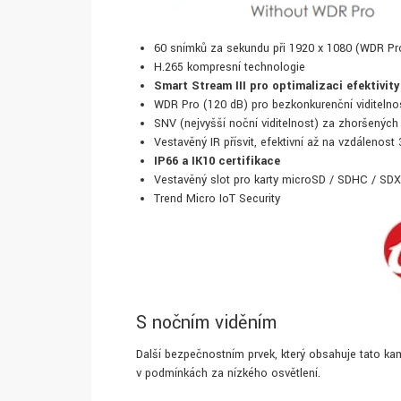
60 snímků za sekundu při 1920 x 1080 (WDR Pr
H.265 kompresní technologie
Smart Stream III pro optimalizaci efektivity
WDR Pro (120 dB) pro bezkonkurenční viditelno
SNV (nejvyšší noční viditelnost) za zhoršenýc
Vestavěný IR přísvit, efektivní až na vzdálenost
IP66 a IK10 certifikace
Vestavěný slot pro karty microSD / SDHC / SD
Trend Micro IoT Security
S nočním viděním
Další bezpečnostním prvek, který obsahuje tato ka
v podmínkách za nízkého osvětlení.