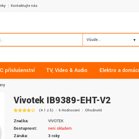
nky
Kontaktujte nás
Všude...
C příslušenství
TV, Video & Audio
Elektro a domác
ery
Vivotek IB9389-EHT-V2
(4.1 z 5)
6 Hodnocení
Ohodnotit
Milan, Mělník
David, Praha
Značka:
VIVOTEK
Nakupoval jsem zde již několikrát a
Nalákali mě na nízké ceny a
Dostupnost:
není skladem
vždy v pořádku. Vše skladem a za
doručení. Díky dobrým zku
Záruka:
3 roky
normální ceny. Třešničkou na dortu je
jsem pro svou firmu začal vy