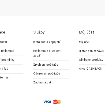
ace
Služby
Můj účet
povat
Instalace a zapojení
Můj účet
 reklamací
Reklamace a vrácení
Historie objednávek
zboží
í podmínky
Oblíbené produkty
Zrychlení počítače
ní řád
Akce CASHBACK
Odvirování počítače
jte nás
Záchrana dat