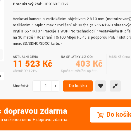
Produktový kód:
IB9389-EHT-v2
doručení do druhého dne.
služby. Vřele doporučuji.
Venkovní kamera s varifokálním objektivem 2.8-10 mm (motorizovaný
rozlišením 5 Mpix • max • rozlišení až 30 fps @ 2560x1920 obrazový
Krytí IP66 • IK10 • Pracuje s WDR Pro technologií • vestavěným IR pří
na 30 metrů • Rozhraní: 10/100 Mbps RJ-45 s podporou PoE • slot pr
microSD/SDHC/SDXC kartu. •
AKTUÁLNÍ CENA
NA SPLÁTKY JIŽ OD:
9 523 Kč
Cena 
11 523 Kč
403 Kč
včetně DPH 21%
Spočítat měsíční splátku
Do košíku
Množství:
-
+
 s dopravou zdarma
Do koší
j za sníženou cenu + dopravu zdarma.