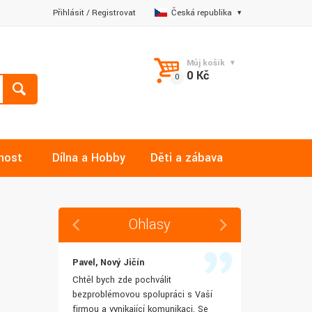
Přihlásit
/
Registrovat
Česká republika
Můj košík
0 Kč
nost
Dílna a Hobby
Děti a zábava
Ohlasy
Pavel, Nový Jičín
Jana, Libere
 rychlost
Chtěl bych zde pochválit
Výborná komu
šenostem
bezproblémovou spolupráci s Vaší
Ochotně mi z
užívat i IT
firmou a vynikající komunikaci. Se
dotazy a ještě