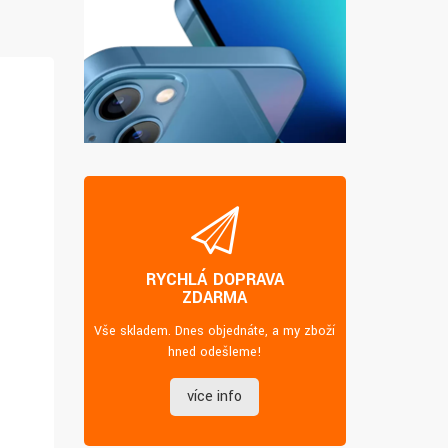
RYCHLÁ DOPRAVA
ZDARMA
Vše skladem. Dnes objednáte, a my zboží
hned odešleme!
více info