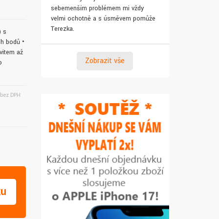
sebemenším problémem mi vždy
pro syna. Za 
velmi ochotně a s úsměvem pomůže
Terezka.
) s
ch bodů •
svitem až
Zobrazit vše
o
bez DPH
ku