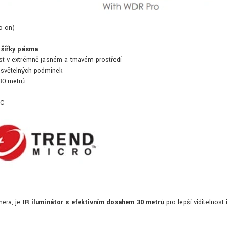
o on)
 šířky pásma
st v extrémně jasném a tmavém prostředí
h světelných podmínek
 30 metrů
XC
mera, je
IR iluminátor s efektivním dosahem 30 metrů
pro lepší viditelnost i