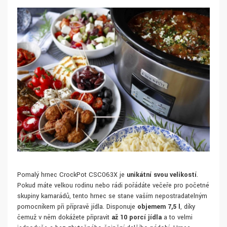
Pomalý hrnec CrockPot CSC063X je
unikátní svou velikostí
.
Pokud máte velkou rodinu nebo rádi pořádáte večeře pro početné
skupiny kamarádů, tento hrnec se stane vaším nepostradatelným
pomocníkem při přípravě jídla. Disponuje
objemem 7,5 l
, díky
čemuž v něm dokážete připravit
až 10 porcí jídla
a to velmi