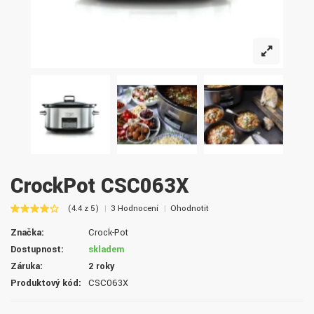
CrockPot CSC063X
(4.4 z 5)
3 Hodnocení
Ohodnotit
Značka:
Crock-Pot
Dostupnost:
skladem
Záruka:
2 roky
Produktový kód:
CSC063X