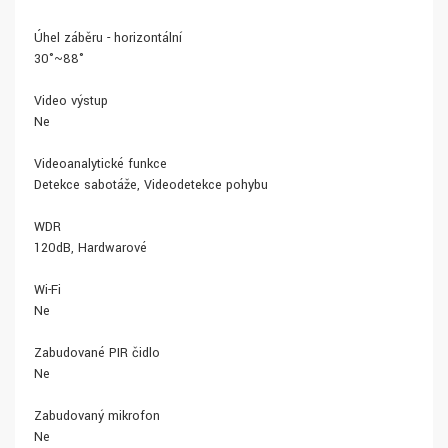
Úhel záběru - horizontální
30°~88°
Video výstup
Ne
Videoanalytické funkce
Detekce sabotáže, Videodetekce pohybu
WDR
120dB, Hardwarové
Wi-Fi
Ne
Zabudované PIR čidlo
Ne
Zabudovaný mikrofon
Ne