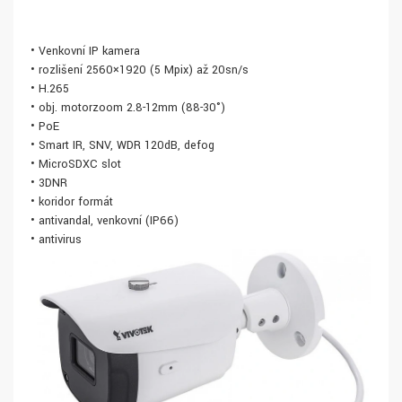
• Venkovní IP kamera
• rozlišení 2560×1920 (5 Mpix) až 20sn/s
• H.265
• obj. motorzoom 2.8-12mm (88-30°)
• PoE
• Smart IR, SNV, WDR 120dB, defog
• MicroSDXC slot
• 3DNR
• koridor formát
• antivandal, venkovní (IP66)
• antivirus