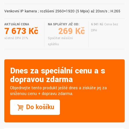
Venkovní IP kamera ; rozlišení 2560×1920 (5 Mpix) až 20sn/s ; H.265
AKTUÁLNÍ CENA
NA SPLÁTKY JIŽ OD:
6 341 Kč
Cena bez
7 673 Kč
269 Kč
DPH
včetně DPH 21%
Spočítat měsíční
splátku
Dnes za speciální cenu a s
dopravou zdarma
Objednejte tento produkt ještě dnes a získáte jej za
sníženou cenu + dopravu zdarma.
Do košíku