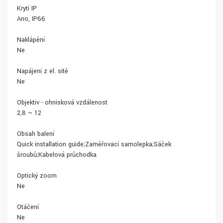
Krytí IP
Ano, IP66
Naklápění
Ne
Napájení z el. sítě
Ne
Objektiv - ohnisková vzdálenost
2,8 ~ 12
Obsah balení
Quick installation guide;Zaměřovací samolepka;Sáček
šroubů;Kabelová průchodka
Optický zoom
Ne
Otáčení
Ne