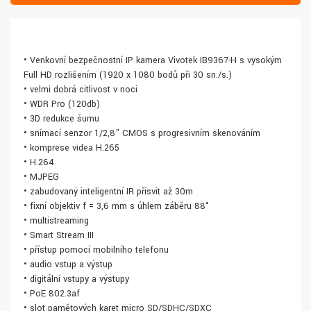
• Venkovní bezpečnostní IP kamera Vivotek IB9367-H s vysokým
Full HD rozlišením (1920 x 1080 bodů při 30 sn./s.)
• velmi dobrá citlivost v noci
• WDR Pro (120db)
• 3D redukce šumu
• snímací senzor 1/2,8" CMOS s progresivním skenováním
• komprese videa H.265
• H.264
• MJPEG
• zabudovaný inteligentní IR přísvit až 30m
• fixní objektiv f = 3,6 mm s úhlem záběru 88°
• multistreaming
• Smart Stream III
• přístup pomocí mobilního telefonu
• audio vstup a výstup
• digitální vstupy a výstupy
• PoE 802.3af
• slot paměťových karet micro SD/SDHC/SDXC