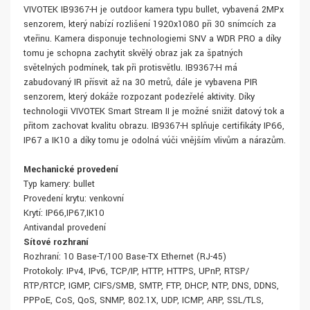
VIVOTEK IB9367-H je outdoor kamera typu bullet, vybavená 2MPx
senzorem, který nabízí rozlišení 1920x1080 při 30 snímcích za
vteřinu. Kamera disponuje technologiemi SNV a WDR PRO a díky
tomu je schopna zachytit skvělý obraz jak za špatných
světelných podmínek, tak při protisvětlu. IB9367-H má
zabudovaný IR přísvit až na 30 metrů, dále je vybavena PIR
senzorem, který dokáže rozpozant podezřelé aktivity. Díky
technologii VIVOTEK Smart Stream II je možné snižit datový tok a
přitom zachovat kvalitu obrazu. IB9367-H splňuje certifikáty IP66,
IP67 a IK10 a díky tomu je odolná vúči vnějším vlivům a nárazům.
Mechanické provedení
Typ kamery: bullet
Provedení krytu: venkovní
Krytí: IP66,IP67,IK10
Antivandal provedení
Síťové rozhraní
Rozhraní: 10 Base-T/100 Base-TX Ethernet (RJ-45)
Protokoly: IPv4, IPv6, TCP/IP, HTTP, HTTPS, UPnP, RTSP/
RTP/RTCP, IGMP, CIFS/SMB, SMTP, FTP, DHCP, NTP, DNS, DDNS,
PPPoE, CoS, QoS, SNMP, 802.1X, UDP, ICMP, ARP, SSL/TLS,