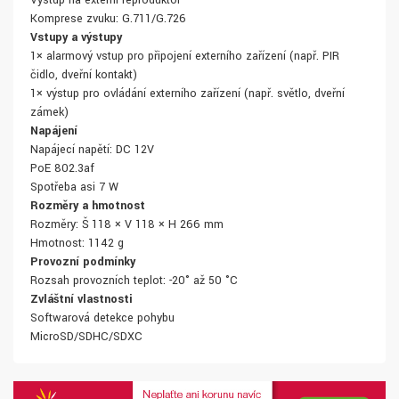
Komprese zvuku: G.711/G.726
Vstupy a výstupy
1× alarmový vstup pro připojení externího zařízení (např. PIR
čidlo, dveřní kontakt)
1× výstup pro ovládání externího zařízení (např. světlo, dveřní
zámek)
Napájení
Napájecí napětí: DC 12V
PoE 802.3af
Spotřeba asi 7 W
Rozměry a hmotnost
Rozměry: Š 118 × V 118 × H 266 mm
Hmotnost: 1142 g
Provozní podmínky
Rozsah provozních teplot: -20° až 50 °C
Zvláštní vlastnosti
Softwarová detekce pohybu
MicroSD/SDHC/SDXC