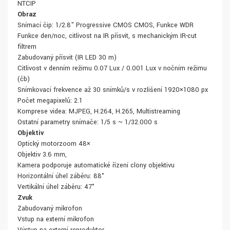
NTCIP
Obraz
Snímací čip: 1/2.8" Progressive CMOS CMOS, Funkce WDR
Funkce den/noc, citlivost na IR přísvit, s mechanickým IR-cut
filtrem
Zabudovaný přísvit (IR LED 30 m)
Citlivost v denním režimu 0.07 Lux / 0.001 Lux v nočním režimu
(čb)
Snímkovací frekvence až 30 snímků/s v rozlišení 1920×1080 px
Počet megapixelů: 2.1
Komprese videa: MJPEG, H.264, H.265, Multistreaming
Ostatní parametry snímače: 1/5 s ~ 1/32.000 s
Objektiv
Optický motorzoom 48×
Objektiv 3.6 mm,
Kamera podporuje automatické řízení clony objektivu
Horizontální úhel záběru: 88°
Vertikální úhel záběru: 47°
Zvuk
Zabudovaný mikrofon
Vstup na externí mikrofon
Výstup na externí reproduktor