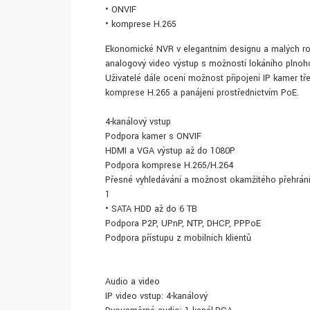
• ONVIF
• komprese H.265
Ekonomické NVR v elegantním designu a malých roz
analogový video výstup s možností lokáního plnoh
Uživatelé dále ocení možnost připojení IP kamer t
komprese H.265 a panájení prostřednictvím PoE.
4-kanálový vstup
Podpora kamer s ONVIF
HDMI a VGA výstup až do 1080P
Podpora komprese H.265/H.264
Přesné vyhledávání a možnost okamžitého přehrán
1
• SATA HDD až do 6 TB
Podpora P2P, UPnP, NTP, DHCP, PPPoE
Podpora přístupu z mobilních klientů
Audio a video
IP video vstup: 4-kanálový