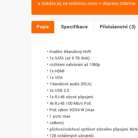
a získáte jej za sníženou cenu + dopravu zdarma.
Popis
Specifikace
Příslušenství (3)
• Kvalitní 4-kanálový NVR
• 1x SATA (až 8 TB disk)
• rozlišení nahrávání až 1080p
• 1x HDMI
• 1x VGA
• 1-kanálové audio (RCA)
• 2x USB 2.0
• 1x RJ-45 síťové připojení
• 4x RJ-45 100 Mb/s PoE
• PoE výkon 30/54 W (max
• 1 port/ max
• celkem)
• příchozí/odchozí rychlost síťového připojení 40/
• 128 vzdálených uživatelů