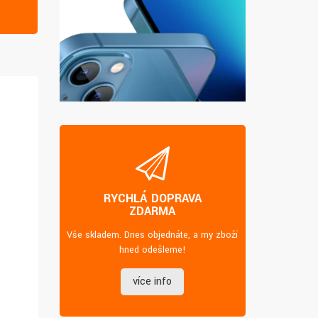
RYCHLÁ DOPRAVA
ZDARMA
Vše skladem. Dnes objednáte, a my zboží
hned odešleme!
více info