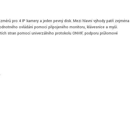
měrů pro 4 IP kamery a jeden pevný disk. Mezi hlavní výhody patří zejména
odnotného ovládání pomocí připojeného monitoru, klávesnice a myši.
řetích stran pomocí univerzálního protokolu ONVIF, podporu průlomové
í