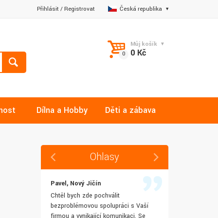
Přihlásit
/
Registrovat
Česká republika
Můj košík
0 Kč
nost
Dílna a Hobby
Děti a zábava
Ohlasy
Pavel, Nový Jičín
Jana, Libere
 rychlost
Chtěl bych zde pochválit
Výborná komu
šenostem
bezproblémovou spolupráci s Vaší
Ochotně mi z
užívat i IT
firmou a vynikající komunikaci. Se
dotazy a ještě