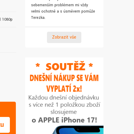
sebemenším problémem mi vždy
pro syna. Za 
velmi ochotně a s úsměvem pomůže
Terezka.
až 1080p
Zobrazit vše
ku