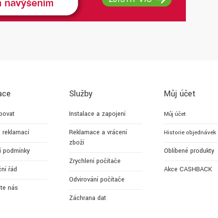
ace
Služby
Můj účet
povat
Instalace a zapojení
Můj účet
 reklamací
Reklamace a vrácení
Historie objednávek
zboží
í podmínky
Oblíbené produkty
Zrychlení počítače
ní řád
Akce CASHBACK
Odvirování počítače
jte nás
Záchrana dat