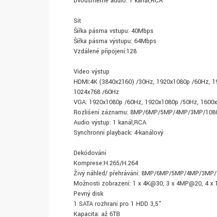
Dvousměrné audio: 1 kanál,RCA
Síť
Šířka pásma vstupu: 40Mbps
Šířka pásma výstupu: 64Mbps
Vzdálené připojení:128
Video výstup
HDMI:4K (3840x2160) /30Hz, 1920x1080p /60Hz, 1
1024x768 /60Hz
VGA: 1920x1080p /60Hz, 1920x1080p /50Hz, 1600x
Rozlišení záznamu: 8MP/6MP/5MP/4MP/3MP/1080
Audio výstup: 1 kanál,RCA
Synchronní playback: 4-kanálový
Dekódování
Komprese:H.265/H.264
Živý náhled/ přehrávání: 8MP/6MP/5MP/4MP/3MP/
Možnosti zobrazení: 1 x 4K@30, 3 x 4MP@20, 4 x
Pevný disk
1 SATA rozhraní pro 1 HDD 3,5"
Kapacita: až 6TB