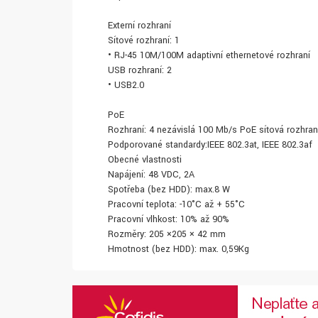
Externí rozhraní
Síťové rozhraní: 1
• RJ-45 10M/100M adaptivní ethernetové rozhraní
USB rozhraní: 2
• USB2.0
PoE
Rozhraní: 4 nezávislá 100 Mb/s PoE síťová rozhran
Podporované standardy:IEEE 802.3at, IEEE 802.3af
Obecné vlastnosti
Napájení: 48 VDC, 2A
Spotřeba (bez HDD): max.8 W
Pracovní teplota: -10°C až + 55°C
Pracovní vlhkost: 10% až 90%
Rozměry: 205 ×205 × 42 mm
Hmotnost (bez HDD): max. 0,59Kg