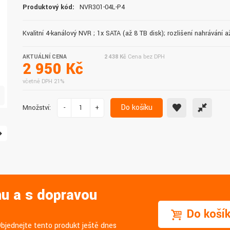
Produktový kód:
NVR301-04L-P4
doručení do druhého dne.
služby. Vřele doporučuji.
Kvalitní 4-kanálový NVR ; 1x SATA (až 8 TB disk); rozlišení nahrávání 
AKTUÁLNÍ CENA
2 438 Kč
Cena bez DPH
2 950 Kč
včetně DPH 21%
Do košíku
Množství:
-
+
nu a s dopravou
Do koší
Objednejte tento produkt ještě dnes