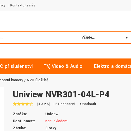
nky
Kontaktujte nás
Všude...
C příslušenství
TV, Video & Audio
Elektro a domác
nostní kamery
NVR úložiště
Uniview NVR301-04L-P4
(4.3 z 5)
2 Hodnocení
Ohodnotit
Milan, Mělník
David, Praha
Značka:
Uniview
Nakupoval jsem zde již několikrát a
Nalákali mě na nízké ceny a
Dostupnost:
není skladem
vždy v pořádku. Vše skladem a za
doručení. Díky dobrým zku
Záruka:
3 roky
normální ceny. Třešničkou na dortu je
jsem pro svou firmu začal vy