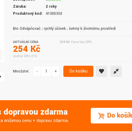
doručení do druhého dne.
služby. Vřele doporučuji.
Záruka:
2 roky
Produktový kód:
41005303
Bio Odvápňovač ; rychlý účinek ; šetrný k životnímu prostředí
AKTUÁLNÍ CENA
210 Kč
Cena bez DPH
254 Kč
včetně DPH 21%
Do košíku
Množství:
-
+
 s dopravou zdarma
Do koší
j za sníženou cenu + dopravu zdarma.