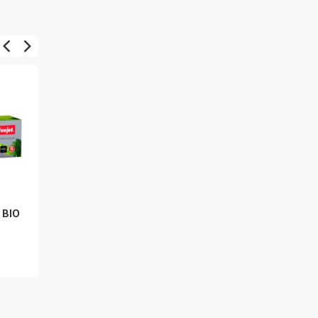
 BIO
Activejet ATH-35NB BIO
Tescoma BIO
EXCLUSIVE+ 6l
522 Kč
701706.00
3 537 Kč