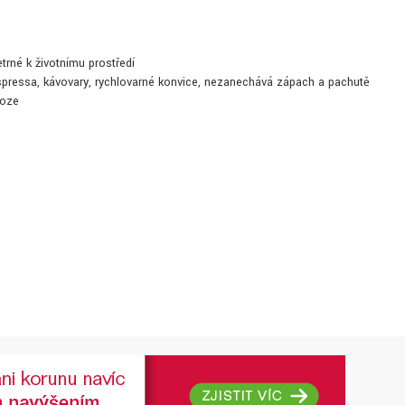
rné k životnímu prostředí
espressa, kávovary, rychlovarné konvice, nezanechává zápach a pachutě
roze