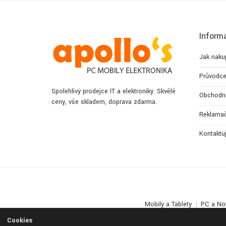
Inform
Jak naku
Průvodce
Spolehlivý prodejce IT a elektroniky. Skvělé
Obchodn
ceny, vše skladem, doprava zdarma.
Reklamač
Kontaktu
Mobily a Tablety
PC a No
Cookies