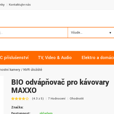
nky
Kontaktujte nás
Všude...
C příslušenství
TV, Video & Audio
Elektro a domác
nostní kamery
NVR úložiště
BIO odvápňovač pro kávovary
MAXXO
Milan, Mělník
David, Praha
(4.3 z 5)
7 Hodnocení
Ohodnotit
Nakupoval jsem zde již několikrát a
Nalákali mě na nízké ceny a
Značka:
vždy v pořádku. Vše skladem a za
doručení. Díky dobrým zku
normální ceny. Třešničkou na dortu je
jsem pro svou firmu začal vy
Dostupnost:
skladem