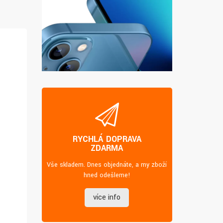
RYCHLÁ DOPRAVA
ZDARMA
Vše skladem. Dnes objednáte, a my zboží
hned odešleme!
více info