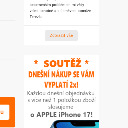
sebemenším problémem mi vždy
pro syna. Za 
velmi ochotně a s úsměvem pomůže
Terezka.
Zobrazit vše
ku