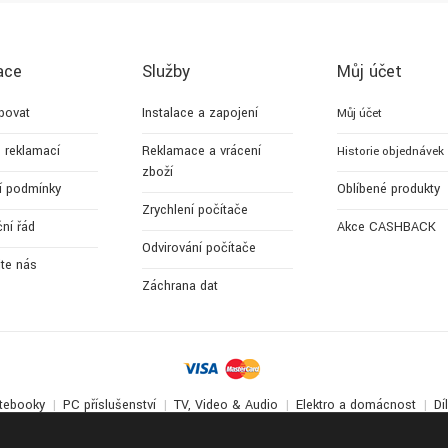
ace
Služby
Můj účet
povat
Instalace a zapojení
Můj účet
 reklamací
Reklamace a vrácení
Historie objednávek
zboží
í podmínky
Oblíbené produkty
Zrychlení počítače
ní řád
Akce CASHBACK
Odvirování počítače
jte nás
Záchrana dat
tebooky
PC příslušenství
TV, Video & Audio
Elektro a domácnost
Dí
© 2017-2026
Apollo Multimedia
. All Rights Reserved.