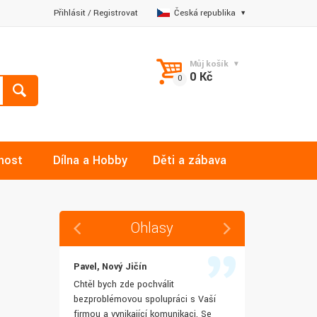
Přihlásit
/
Registrovat
Česká republika
Můj košík
0 Kč
nost
Dílna a Hobby
Děti a zábava
Ohlasy
Pavel, Nový Jičín
Jana, Libere
 rychlost
Chtěl bych zde pochválit
Výborná komu
šenostem
bezproblémovou spolupráci s Vaší
Ochotně mi z
užívat i IT
firmou a vynikající komunikaci. Se
dotazy a ještě