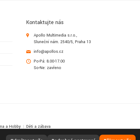
Kontaktujte nás
Apollo Multimedia s.r.o.,
Sluneční nám. 2540/5, Praha 13
info@apollos.cz
Po-Pá: 8.00-17.00
So-Ne: zavřeno
lna a Hobby
Děti a zábava