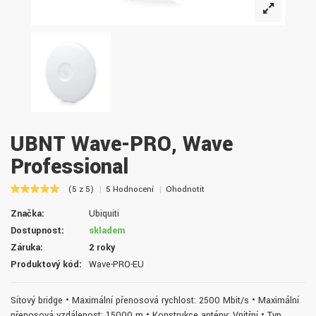
UBNT Wave-PRO, Wave
Professional
(5 z 5)
5 Hodnocení
Ohodnotit
Značka:
Ubiquiti
Dostupnost:
skladem
Záruka:
2 roky
Produktový kód:
Wave-PRO-EU
Síťový bridge • Maximální přenosová rychlost: 2500 Mbit/s • Maximální
přenosová vzdálenost: 15000 m • Konstrukce antény: Vnitřní • Typ