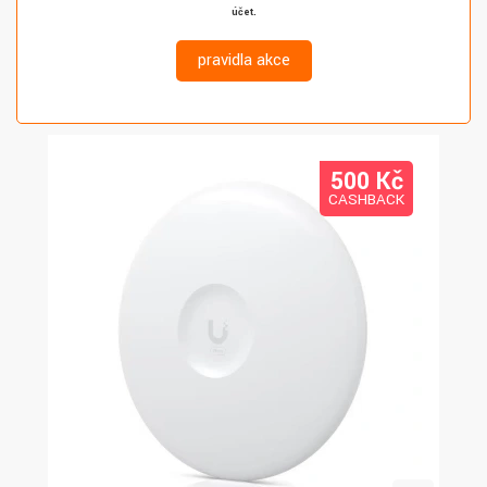
účet.
pravidla akce
500 K
č
CASHBACK