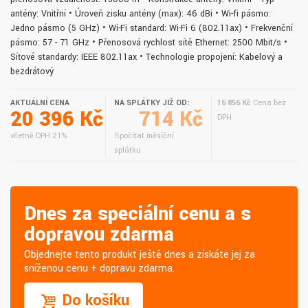
antény: Vnitřní • Úroveň zisku antény (max): 46 dBi • Wi-fi pásmo:
Jedno pásmo (5 GHz) • Wi-Fi standard: Wi-Fi 6 (802.11ax) • Frekvenční
pásmo: 57 - 71 GHz • Přenosová rychlost sítě Ethernet: 2500 Mbit/s •
Síťové standardy: IEEE 802.11ax • Technologie propojení: Kabelový a
bezdrátový
AKTUÁLNÍ CENA
NA SPLÁTKY JIŽ OD:
16 856 Kč
Cena bez
20 396 Kč
714 Kč
DPH
včetně DPH 21%
Spočítat měsíční
splátku
Dnes za speciální cenu a s
dopravou zdarma
Objednejte tento produkt ještě dnes a získáte jej za
sníženou cenu + dopravu zdarma.
Do košíku