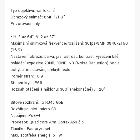
Typ objektivu: varifokální
Obrazový snímač: 8MP 1/1,8"
Pozorovací úhly:
• H: 3 až 64°, V: 2 až 37°
Maximální snímková frekvence/rozlišení: 30fps/8MP 3840x2160
(16:9)
Nastavení obrazu: barva, jas, ostrost, kontrast, vyvážení bílé,
ovládání expozice 2DNR, 3DNR, NR (Noise Reduction) podle
pohybu, maskování, překrytí textu
Poměr stran: 16:9
Stupeň krytí: IP66
Rozsah otáčení a náklonu: 360° (nekonečné) / 120°
Síťové rozhraní: 1x RJ45 GbE
Rozšiřující slot: micro SD
Napájení: PoE++
Procesor: Quad-core Arm Cortex-A53 čip
Tlačítko: Factory-reset
Max. spotřeba energie: 51 W