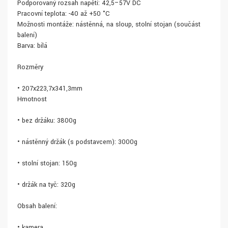
Podporovaný rozsah napětí: 42,5–57V DC
Pracovní teplota: -40 až +50 °C
Možnosti montáže: nástěnná, na sloup, stolní stojan (součást
balení)
Barva: bílá
Rozměry
• 207x223,7x341,3mm
Hmotnost
• bez držáku: 3800g
• nástěnný držák (s podstavcem): 3000g
• stolní stojan: 150g
• držák na tyč: 320g
Obsah balení:
• kamera