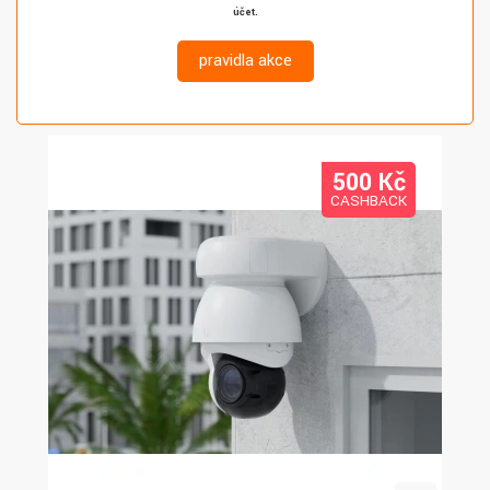
účet.
pravidla akce
500 K
č
CASHBACK