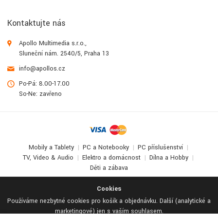
Kontaktujte nás
Apollo Multimedia s.r.o.,
Sluneční nám. 2540/5, Praha 13
info@apollos.cz
Po-Pá: 8.00-17.00
So-Ne: zavřeno
Mobily a Tablety
PC a Notebooky
PC příslušenství
TV, Video & Audio
Elektro a domácnost
Dílna a Hobby
Děti a zábava
© 2017-2026
Apollo Multimedia
. All Rights Reserved.
Cookies
Používáme nezbytné cookies pro košík a objednávku. Další (analytické a
marketingové) jen s vaším souhlasem.