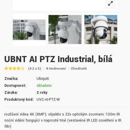
UBNT AI PTZ Industrial, bílá
(4.2 z 5)
8 Hodnocení
Ohodnotit
Značka:
Ubiquiti
Dostupnost:
skladem
Záruka:
2 roky
Produktový kód:
UVC-AI-PTZ-W
rozlišení videa 4K (8MP); objektiv s 22x optickým zoomem; 100m IR
noční vidění fungující v naprosté tmě (vestavěné IR LED osvětlení a IR
filtr)