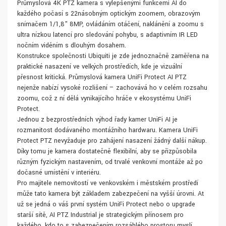
Průmyslová 4K PTZ kamera s vylepšenými funkcemi AI do
každého počasí s 22násobným optickým zoomem, obrazovým
snímačem 1/1,8" 8MP, ovládáním otáčení, naklánění a zoomu s
ultra nízkou latencí pro sledování pohybu, s adaptivním IR LED
nočním viděním s dlouhým dosahem.
Konstrukce společnosti Ubiquiti je zde jednoznačně zaměřena na
praktické nasazení ve velkých prostředích, kde je vizuální
přesnost kritická. Průmyslová kamera UniFi Protect AI PTZ
nejenže nabízí vysoké rozlišení – zachovává ho v celém rozsahu
zoomu, což z ní dělá vynikajícího hráče v ekosystému UniFi
Protect.
Jednou z bezprostředních výhod řady kamer UniFi AI je
rozmanitost dodávaného montážního hardwaru. Kamera UniFi
Protect PTZ nevyžaduje pro zahájení nasazení žádný další nákup.
Díky tomu je kamera dostatečně flexibilní, aby se přizpůsobila
různým fyzickým nastavením, od trvalé venkovní montáže až po
dočasné umístění v interiéru.
Pro majitele nemovitostí ve venkovském i městském prostředí
může tato kamera být základem zabezpečení na vyšší úrovni. Ať
už se jedná o váš první systém UniFi Protect nebo o upgrade
starší sítě, AI PTZ Industrial je strategickým přínosem pro
každého, kdo to s zabezpečením rozsáhlého prostoru myslí