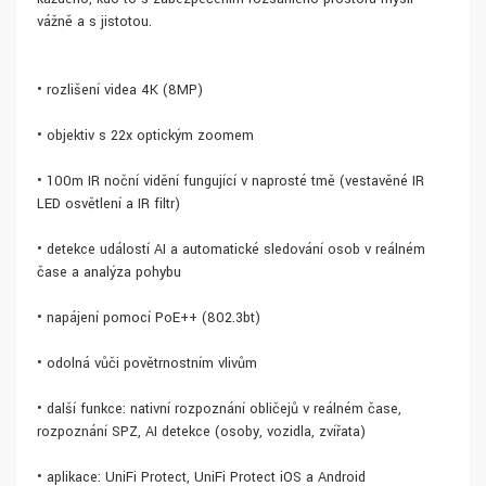
vážně a s jistotou.
• rozlišení videa 4K (8MP)
• objektiv s 22x optickým zoomem
• 100m IR noční vidění fungující v naprosté tmě (vestavěné IR
LED osvětlení a IR filtr)
• detekce událostí AI a automatické sledování osob v reálném
čase a analýza pohybu
• napájení pomocí PoE++ (802.3bt)
• odolná vůči povětrnostním vlivům
• další funkce: nativní rozpoznání obličejů v reálném čase,
rozpoznání SPZ, AI detekce (osoby, vozidla, zvířata)
• aplikace: UniFi Protect, UniFi Protect iOS a Android