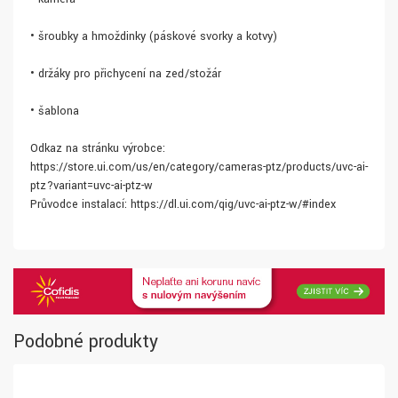
• šroubky a hmoždinky (páskové svorky a kotvy)
• držáky pro přichycení na zeď/stožár
• šablona
Odkaz na stránku výrobce:
https://store.ui.com/us/en/category/cameras-ptz/products/uvc-ai-
ptz?variant=uvc-ai-ptz-w
Průvodce instalací: https://dl.ui.com/qig/uvc-ai-ptz-w/#index
Podobné produkty