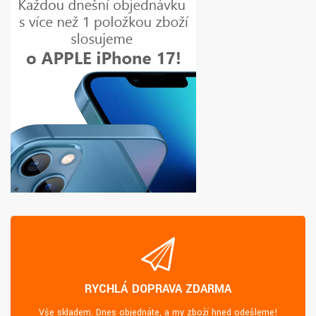
RYCHLÁ DOPRAVA ZDARMA
Vše skladem. Dnes objednáte, a my zboží hned odešleme!