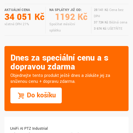
AKTUÁLNÍ CENA
NA SPLÁTKY JIŽ OD:
28 141 Kč
Cena bez
34 051 Kč
1192 Kč
DPH
37 724 Kč
Běžná cena
včetně DPH 21%
Spočítat měsíční
3 674 Kč
UŠETŘÍTE
splátku
Dnes za speciální cenu a s
dopravou zdarma
Objednejte tento produkt ještě dnes a získáte jej za
sníženou cenu + dopravu zdarma.
Do košíku
UniFi AI PTZ Industrial