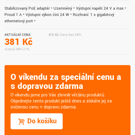
Stabilizovaný PoE adaptér • Uzemněný • Výstupní napětí 24 V a max •
Proud 1 A • Výstupní výkon činí 24 W • Rozhraní: 1 x gigabitový
ethernetový port •
AKTUÁLNÍ CENA
315 Kč
Cena bez DPH
381 Kč
včetně DPH 21%
O víkendu za speciální cenu a
s dopravou zdarma
O víkendu jsme pro Vás zlevnili většinu produktů.
Objednejte tento produkt ještě dnes a získáte jej za
sníženou cenu + dopravu zdarma.
Do košíku