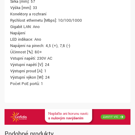
Šířka [mm]: 57
Výška [mm]: 33
Konektory a rozhraní
Rychlost ethernetu [Mbps]: 10/100/1000
Gigabit LAN: Ano
Napájení
LED indikace: Ano
Napájení na pinech: 4,5 (+), 7,8 (-)
Účinnost [%]: 80+
Vstupní napětí: 230V AC
Výstupní napětí [V]: 24
Výstupní proud [A]: 1
Výstupní výkon [W]: 24
Počet PoE portů: 1
Podobné produkty