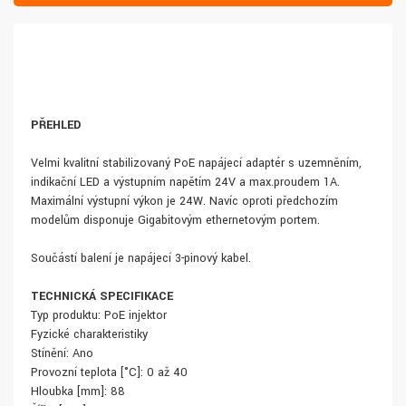
PŘEHLED
Velmi kvalitní stabilizovaný PoE napájecí adaptér s uzemněním,
indikační LED a výstupním napětím 24V a max.proudem 1A.
Maximální výstupní výkon je 24W. Navíc oproti předchozím
modelům disponuje Gigabitovým ethernetovým portem.
Součástí balení je napájecí 3-pinový kabel.
TECHNICKÁ SPECIFIKACE
Typ produktu: PoE injektor
Fyzické charakteristiky
Stínění: Ano
Provozní teplota [°C]: 0 až 40
Hloubka [mm]: 88