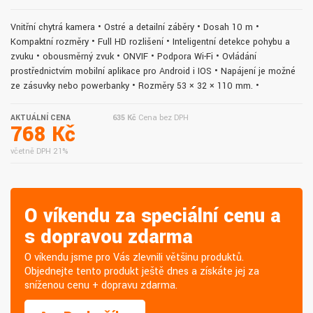
Vnitřní chytrá kamera • Ostré a detailní záběry • Dosah 10 m •
Kompaktní rozměry • Full HD rozlišení • Inteligentní detekce pohybu a
zvuku • obousměrný zvuk • ONVIF • Podpora Wi-Fi • Ovládání
prostřednictvím mobilní aplikace pro Android i IOS • Napájení je možné
ze zásuvky nebo powerbanky • Rozměry 53 × 32 × 110 mm. •
AKTUÁLNÍ CENA
635 Kč
Cena bez DPH
768 Kč
včetně DPH 21%
O víkendu za speciální cenu a
s dopravou zdarma
O víkendu jsme pro Vás zlevnili většinu produktů.
Objednejte tento produkt ještě dnes a získáte jej za
sníženou cenu + dopravu zdarma.