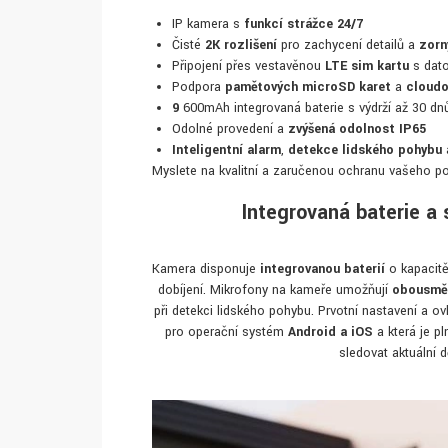
IP kamera s
funkcí strážce 24/7
Čisté
2K rozlišení
pro zachycení detailů a
zorný
Připojení přes vestavěnou
LTE sim kartu
s dato
Podpora
paměťových microSD
karet
a
cloudo
9
600mAh integrovaná baterie s výdrží až 30 dnů
Odolné provedení a
zvýšená odolnost IP65
Inteligentní alarm
,
detekce lidského pohybu
Myslete na kvalitní a zaručenou ochranu vašeho 
Integrovaná baterie a 
Kamera disponuje
integrovanou baterií
o kapacit
dobíjení. Mikrofony na kameře umožňují
obousmě
při detekci lidského pohybu. Prvotní nastavení a o
pro operační systém
Android a iOS
a která je p
sledovat aktuální 