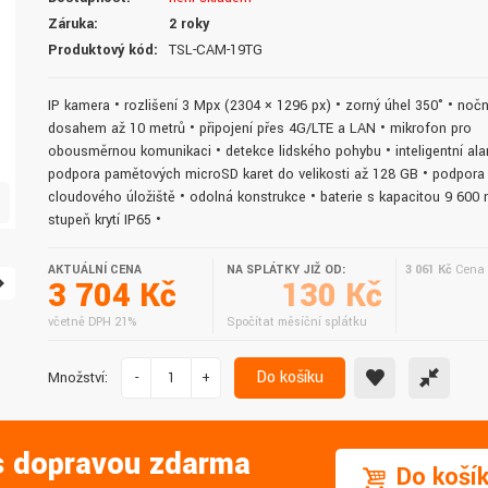
doručení do druhého dne.
služby. Vřele doporučuji.
Záruka:
2 roky
Produktový kód:
TSL-CAM-19TG
IP kamera • rozlišení 3 Mpx (2304 × 1296 px) • zorný úhel 350° • nočn
dosahem až 10 metrů • připojení přes 4G/LTE a LAN • mikrofon pro
obousměrnou komunikaci • detekce lidského pohybu • inteligentní ala
podpora paměťových microSD karet do velikosti až 128 GB • podpora
cloudového úložiště • odolná konstrukce • baterie s kapacitou 9 600
stupeň krytí IP65 •
AKTUÁLNÍ CENA
NA SPLÁTKY JIŽ OD:
3 061 Kč
Cena 
3 704 Kč
130 Kč
včetně DPH 21%
Spočítat měsíční splátku
Do košíku
Množství:
-
+
 s dopravou zdarma
Do koší