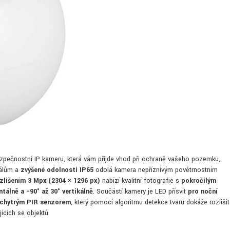
zpečnostní IP kameru, která vám přijde vhod při ochraně vašeho pozemku,
iálům a
zvýšené odolnosti IP65
odolá kamera nepříznivým povětrnostním
zlišením 3 Mpx
(2304 × 1296 px)
nabízí kvalitní fotografie s
pokročilým
tálně a −90° až 30° vertikálně
. Součástí kamery je LED přísvit
pro noční
chytrým PIR senzorem
, který pomocí algoritmu detekce tvaru dokáže rozlišit
ících se objektů.