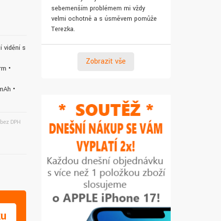
sebemenším problémem mi vždy
pro syna. Za 
velmi ochotně a s úsměvem pomůže
Terezka.
í vidění s
Zobrazit vše
rm •
 mAh •
bez DPH
ku