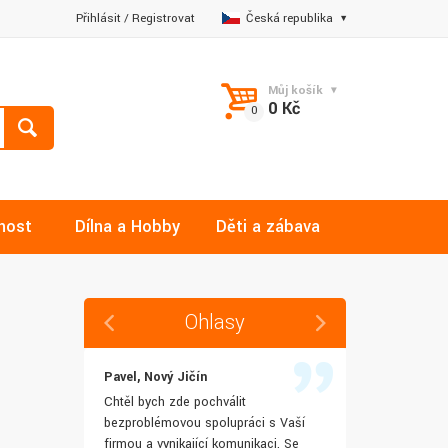
Přihlásit
/
Registrovat
Česká republika
Můj košík
0 Kč
nost
Dílna a Hobby
Děti a zábava
Ohlasy
Pavel, Nový Jičín
Jana, Libere
 rychlost
Chtěl bych zde pochválit
Výborná komu
šenostem
bezproblémovou spolupráci s Vaší
Ochotně mi z
užívat i IT
firmou a vynikající komunikaci. Se
dotazy a ještě