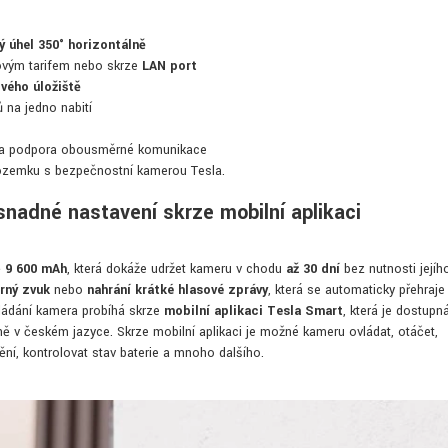
 úhel 350° horizontálně
vým tarifem nebo skrze
LAN port
vého úložiště
 na jedno nabití
a podpora obousměrné komunikace
pozemku s bezpečnostní kamerou Tesla.
snadné nastavení skrze mobilní aplikaci
ě
9 600 mAh
, která dokáže udržet kameru v chodu
až 30 dní
bez nutnosti jejíh
rný zvuk
nebo
nahrání krátké hlasové zprávy
, která se automaticky přehraje
vládání kamera probíhá skrze
mobilní aplikaci Tesla Smart
, která je dostupn
lně v českém jazyce. Skrze mobilní aplikaci je možné kameru ovládat, otáčet,
dění, kontrolovat stav baterie a mnoho dalšího.