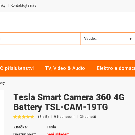
nky
Kontaktujte nás
Všude...
C příslušenství
TV, Video & Audio
Elektro a domác
ery
Tesla Smart Camera 360 4G
Battery TSL-CAM-19TG
Milan, Mělník
David, Praha
(5 z 5)
9 Hodnocení
Ohodnotit
Nakupoval jsem zde již několikrát a
Nalákali mě na nízké ceny a
Značka:
Tesla
vždy v pořádku. Vše skladem a za
doručení. Díky dobrým zku
normální ceny. Třešničkou na dortu je
jsem pro svou firmu začal vy
Dostupnost:
není skladem