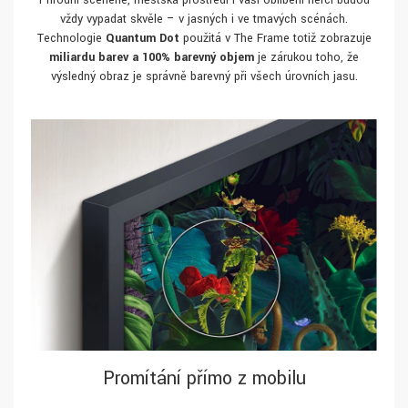
Přírodní scenérie, městská prostředí i vaši oblíbení herci budou
vždy vypadat skvěle – v jasných i ve tmavých scénách.
Technologie
Quantum Dot
použitá v The Frame totiž zobrazuje
miliardu barev a 100% barevný objem
je zárukou toho, že
výsledný obraz je správně barevný při všech úrovních jasu.
Promítání přímo z mobilu