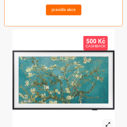
pravidla akce
500 K
č
CASHBACK