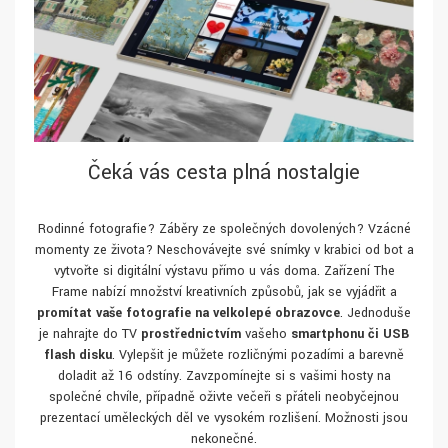
Čeká vás cesta plná nostalgie
Rodinné fotografie? Záběry ze společných dovolených? Vzácné
momenty ze života? Neschovávejte své snímky v krabici od bot a
vytvořte si digitální výstavu přímo u vás doma. Zařízení The
Frame nabízí množství kreativních způsobů, jak se vyjádřit a
promítat vaše fotografie na velkolepé obrazovce
. Jednoduše
je nahrajte do TV
prostřednictvím
vašeho
smartphonu či USB
flash disku
. Vylepšit je můžete rozličnými pozadími a barevně
doladit až 16 odstíny. Zavzpomínejte si s vašimi hosty na
společné chvíle, případně oživte večeři s přáteli neobyčejnou
prezentací uměleckých děl ve vysokém rozlišení. Možnosti jsou
nekonečné.