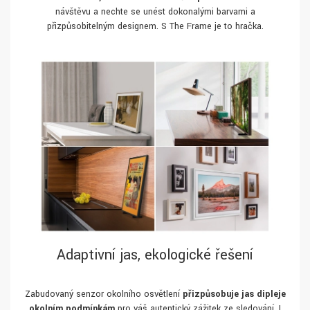
návštěvu a nechte se unést dokonalými barvami a
přizpůsobitelným designem. S The Frame je to hračka.
Adaptivní jas, ekologické řešení
Zabudovaný senzor okolního osvětlení
přizpůsobuje jas dipleje
okolním podmínkám
pro váš autentický zážitek ze sledování. I