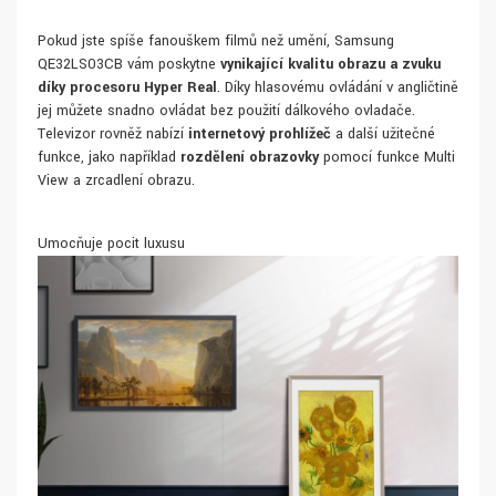
Pokud jste spíše fanouškem filmů než umění, Samsung
QE32LS03CB vám poskytne
vynikající kvalitu obrazu a zvuku
díky procesoru Hyper Real
. Díky hlasovému ovládání v angličtině
jej můžete snadno ovládat bez použití dálkového ovladače.
Televizor rovněž nabízí
internetový prohlížeč
a další užitečné
funkce, jako například
rozdělení obrazovky
pomocí funkce Multi
View a zrcadlení obrazu.
Umocňuje pocit luxusu