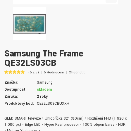
Samsung The Frame
QE32LS03CB
(5 z 5)
5 Hodnocení
Ohodnotit
Značka:
Samsung
Dostupnost:
skladem
Záruka:
2 roky
Produktový kód:
QE32LS03CBUXXH
QLED SMART televize • Úhlopříčka 32" (80cm) • Rozlišení FHD (1 920 x
1 080 px) • Edge LED • Hyper Real procesor • 100% objem barev • HDR
• Motion Xcelerator •