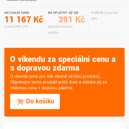
AKTUÁLNÍ CENA
NA SPLÁTKY JIŽ OD:
9 229 Kč
Cena bez
11 167 Kč
391 Kč
DPH
včetně DPH 21%
Spočítat měsíční
splátku
O víkendu za speciální cenu a
s dopravou zdarma
O víkendu jsme pro Vás zlevnili většinu produktů.
Objednejte tento produkt ještě dnes a získáte jej za
sníženou cenu + dopravu zdarma.
Do košíku