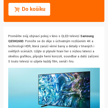
Do košíku
Proměňte svůj obývací pokoj v kino s QLED televizí
Samsung
QE50Q60D
. Ponořte se do děje s úchvatným rozlišením 4K a
technologií HDR, která zaručí věrné barvy a detaily v tmavých i
světlých scénách. Užijte si plynulé hraní her s nízkou latencí a
skvělou grafikou, připojte herní konzoli, soundbar a další zařízení.
S touto televizí si užijete každý film, seriál i hru.