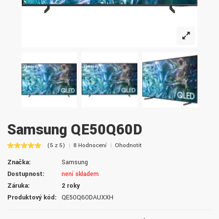
Samsung QE50Q60D
(5 z 5)
8 Hodnocení
Ohodnotit
Značka:
Samsung
Dostupnost:
není skladem
Záruka:
2 roky
Produktový kód:
QE50Q60DAUXXH