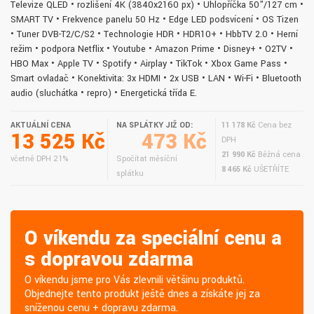
Televize QLED • rozlišení 4K (3840x2160 px) • Úhlopříčka 50"/127 cm •
SMART TV • Frekvence panelu 50 Hz • Edge LED podsvícení • OS Tizen
• Tuner DVB-T2/C/S2 • Technologie HDR • HDR10+ • HbbTV 2.0 • Herní
režim • podpora Netflix • Youtube • Amazon Prime • Disney+ • O2TV •
HBO Max • Apple TV • Spotify • Airplay • TikTok • Xbox Game Pass •
Smart ovladač • Konektivita: 3x HDMI • 2x USB • LAN • Wi-Fi • Bluetooth
audio (sluchátka • repro) • Energetická třída E.
AKTUÁLNÍ CENA
NA SPLÁTKY JIŽ OD:
11 178 Kč
Cena bez
13 525 Kč
473 Kč
DPH
21 990 Kč
Běžná cena
včetně DPH 21%
Spočítat měsíční
8 465 Kč
UŠETŘÍTE
splátku
O víkendu za speciální cenu a
s dopravou zdarma
O víkendu jsme pro Vás zlevnili většinu produktů.
Objednejte tento produkt ještě dnes a získáte jej za
sníženou cenu + dopravu zdarma.