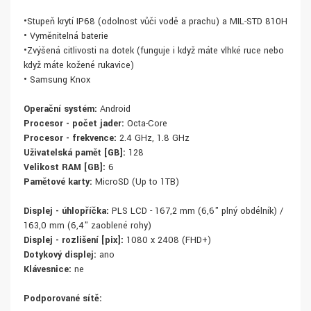
•Stupeň krytí IP68 (odolnost vůči vodě a prachu) a MIL-STD 810H
• Vyměnitelná baterie
•Zvýšená citlivosti na dotek (funguje i když máte vlhké ruce nebo
když máte kožené rukavice)
• Samsung Knox
Operační systém:
Android
Procesor - počet jader:
Octa-Core
Procesor - frekvence:
2.4 GHz, 1.8 GHz
Uživatelská paměť [GB]:
128
Velikost RAM [GB]:
6
Paměťové karty:
MicroSD (Up to 1TB)
Displej - úhlopříčka:
PLS LCD - 167,2 mm (6,6" plný obdélník) /
163,0 mm (6,4" zaoblené rohy)
Displej - rozlišení [pix]:
1080 x 2408 (FHD+)
Dotykový displej:
ano
Klávesnice:
ne
Podporované sítě: