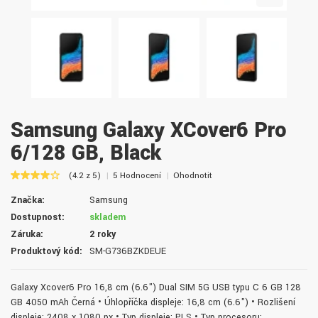
Samsung Galaxy XCover6 Pro
6/128 GB, Black
(4.2 z 5)
5 Hodnocení
Ohodnotit
Značka:
Samsung
Dostupnost:
skladem
Záruka:
2 roky
Produktový kód:
SM-G736BZKDEUE
Galaxy Xcover6 Pro 16,8 cm (6.6") Dual SIM 5G USB typu C 6 GB 128
GB 4050 mAh Černá • Úhlopříčka displeje: 16,8 cm (6.6") • Rozlišení
displeje: 2408 x 1080 px • Typ displeje: PLS • Typ procesoru: