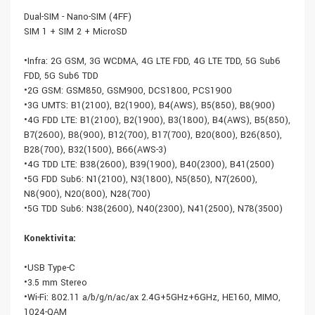
Dual-SIM - Nano-SIM (4FF)
SIM 1 + SIM 2 + MicroSD
•Infra: 2G GSM, 3G WCDMA, 4G LTE FDD, 4G LTE TDD, 5G Sub6
FDD, 5G Sub6 TDD
•2G GSM: GSM850, GSM900, DCS1800, PCS1900
•3G UMTS: B1(2100), B2(1900), B4(AWS), B5(850), B8(900)
•4G FDD LTE: B1(2100), B2(1900), B3(1800), B4(AWS), B5(850),
B7(2600), B8(900), B12(700), B17(700), B20(800), B26(850),
B28(700), B32(1500), B66(AWS-3)
•4G TDD LTE: B38(2600), B39(1900), B40(2300), B41(2500)
•5G FDD Sub6: N1(2100), N3(1800), N5(850), N7(2600),
N8(900), N20(800), N28(700)
•5G TDD Sub6: N38(2600), N40(2300), N41(2500), N78(3500)
Konektivita:
•USB Type-C
•3.5 mm Stereo
•Wi-Fi: 802.11 a/b/g/n/ac/ax 2.4G+5GHz+6GHz, HE160, MIMO,
1024-QAM