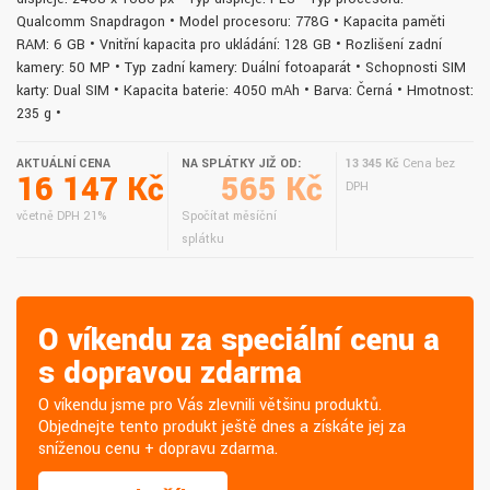
Qualcomm Snapdragon • Model procesoru: 778G • Kapacita paměti
RAM: 6 GB • Vnitřní kapacita pro ukládání: 128 GB • Rozlišení zadní
kamery: 50 MP • Typ zadní kamery: Duální fotoaparát • Schopnosti SIM
karty: Dual SIM • Kapacita baterie: 4050 mAh • Barva: Černá • Hmotnost:
235 g •
AKTUÁLNÍ CENA
NA SPLÁTKY JIŽ OD:
13 345 Kč
Cena bez
16 147 Kč
565 Kč
DPH
včetně DPH 21%
Spočítat měsíční
splátku
O víkendu za speciální cenu a
s dopravou zdarma
O víkendu jsme pro Vás zlevnili většinu produktů.
Objednejte tento produkt ještě dnes a získáte jej za
sníženou cenu + dopravu zdarma.