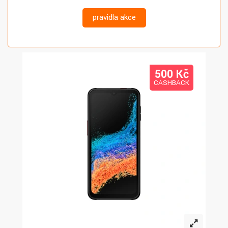
pravidla akce
500 K
č
CASHBACK