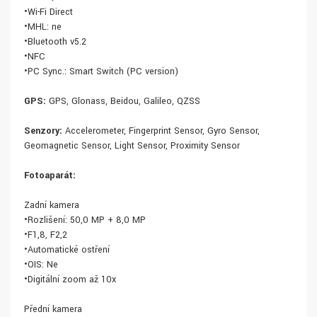
•Wi-Fi Direct
•MHL: ne
•Bluetooth v5.2
•NFC
•PC Sync.: Smart Switch (PC version)
GPS:
GPS, Glonass, Beidou, Galileo, QZSS
Senzory:
Accelerometer, Fingerprint Sensor, Gyro Sensor,
Geomagnetic Sensor, Light Sensor, Proximity Sensor
Fotoaparát:
Zadní kamera
•Rozlišení: 50,0 MP + 8,0 MP
•F1,8, F2,2
•Automatické ostření
•OIS: Ne
•Digitální zoom až 10x
Přední kamera