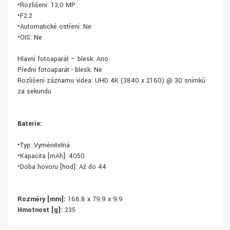
•Rozlišení: 13,0 MP
•F2.2
•Automatické ostření: Ne
•OIS: Ne
Hlavní fotoaparát – blesk: Ano
Přední fotoaparát - blesk: Ne
Rozlišení záznamu videa: UHD 4K (3840 x 2160) @ 30 snímků
za sekundu
Baterie:
•Typ: Vyměnitelná
•Kapacita [mAh]: 4050
•Doba hovoru [hod]: Až do 44
Rozměry [mm]:
168.8 x 79.9 x 9.9
Hmotnost [g]:
235