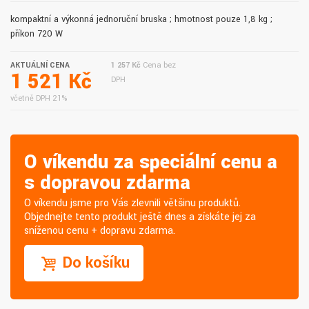
kompaktní a výkonná jednoruční bruska ; hmotnost pouze 1,8 kg ;
příkon 720 W
AKTUÁLNÍ CENA
1 257 Kč
Cena bez
1 521 Kč
DPH
včetně DPH 21%
O víkendu za speciální cenu a
s dopravou zdarma
O víkendu jsme pro Vás zlevnili většinu produktů.
Objednejte tento produkt ještě dnes a získáte jej za
sníženou cenu + dopravu zdarma.
Do košíku