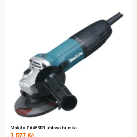
Makita GA4530R úhlová bruska
1 527 Kč