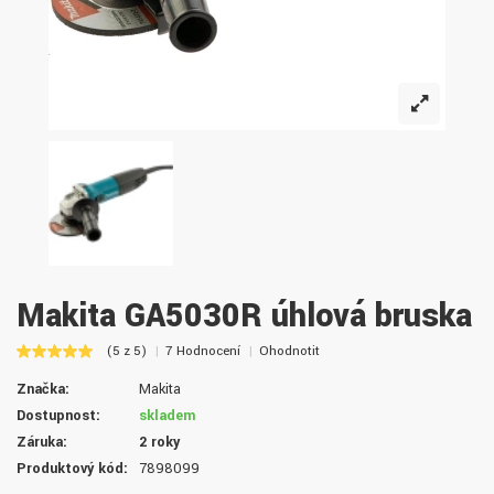
Makita GA5030R úhlová bruska
(5 z 5)
7 Hodnocení
Ohodnotit
Značka:
Makita
Dostupnost:
skladem
Záruka:
2 roky
Produktový kód:
7898099