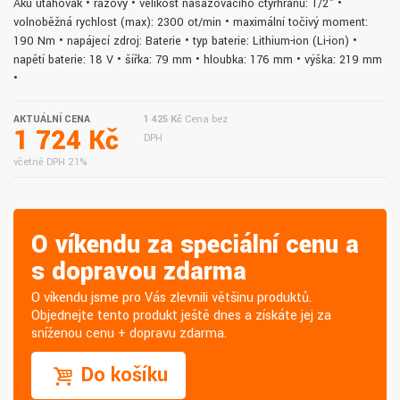
Aku utahovák • rázový • velikost nasazovacího čtyřhranu: 1/2" •
volnoběžná rychlost (max): 2300 ot/min • maximální točivý moment:
190 Nm • napájecí zdroj: Baterie • typ baterie: Lithium-ion (Li-ion) •
napětí baterie: 18 V • šířka: 79 mm • hloubka: 176 mm • výška: 219 mm
•
AKTUÁLNÍ CENA
1 425 Kč
Cena bez
1 724 Kč
DPH
včetně DPH 21%
O víkendu za speciální cenu a
s dopravou zdarma
O víkendu jsme pro Vás zlevnili většinu produktů.
Objednejte tento produkt ještě dnes a získáte jej za
sníženou cenu + dopravu zdarma.
Do košíku