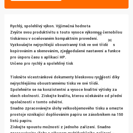
Rychlý, spolehlivý výkon. Výjimečná hodnota
Zvyšte svou produktivitu s touto vysoce výkonnou černobílou
[2]
tiskárnou v oceňovaném kompaktním provedení.
[8]
Vyzkoušejte nejrychlejší oboustranný tisk ve své třídě
s
kopírováním a skenováním, zjednodušené nastavení a funkce
[3]
pro úsporu času s aplikací HP.
Určeno pro rychlý a spolehlivý tisk
Tiskněte vícestránkové dokumenty bleskovou rychlostí díky
[8]
nejrychlejšímu oboustrannému tisku ve své třídě.
Spolehněte se na konzistentní a vysoce kvalitní výtisky za
všech okolností. Získejte kvalitu, kterou očekáváte od přední
společnosti v tomto odvětví.
Snadno zpracovávejte úlohy velkoobjemového tisku a omezte
prostoje vznikající doplňováním papíru se zásobníkem na 150
listů papíru.
Získejte spoustu možností z jednoho zařízení. Snadno