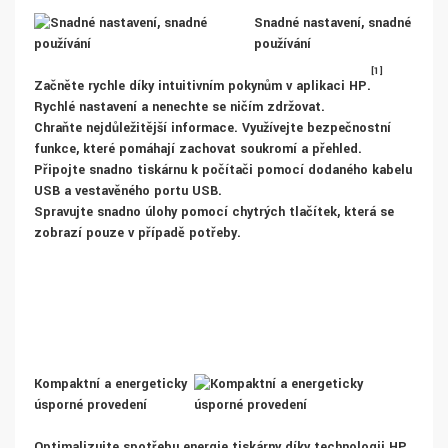
Snadné nastavení, snadné
používání
[1]
Začněte rychle díky intuitivním pokynům v aplikaci HP.
Rychlé nastavení a nenechte se ničím zdržovat.
Chraňte nejdůležitější informace. Využívejte bezpečnostní
funkce, které pomáhají zachovat soukromí a přehled.
Připojte snadno tiskárnu k počítači pomocí dodaného kabelu
USB a vestavěného portu USB.
Spravujte snadno úlohy pomocí chytrých tlačítek, která se
zobrazí pouze v případě potřeby.
Kompaktní a energeticky
úsporné provedení
Optimalizujte spotřebu energie tiskárny díky technologii HP