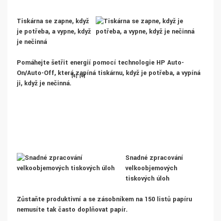
Tiskárna se zapne, když
je potřeba, a vypne, když
je nečinná
Pomáhejte šetřit energií pomocí technologie HP Auto-
On/Auto-Off, která zapíná tiskárnu, když je potřeba, a vypíná
[4]
[4]
ji, když je nečinná.
Snadné zpracování
velkoobjemových
tiskových úloh
Zůstaňte produktivní a se zásobníkem na 150 listů papíru
nemusíte tak často doplňovat papír.