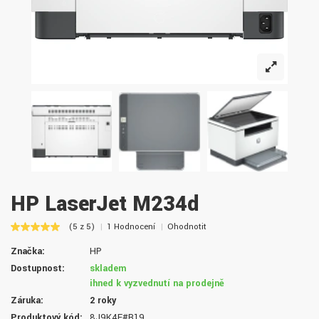
HP LaserJet M234d
(5 z 5)
1 Hodnocení
Ohodnotit
Značka:
HP
Dostupnost:
skladem
ihned k vyzvednutí na prodejně
Záruka:
2 roky
Produktový kód:
8J9K4F#B19