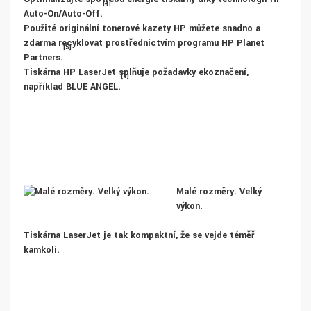
[4]
Auto-On/Auto-Off.
Použité originální tonerové kazety HP můžete snadno a
zdarma recyklovat prostřednictvím programu HP Planet
[5]
Partners.
Tiskárna HP LaserJet splňuje požadavky ekoznačení,
[7]
například BLUE ANGEL.
Malé rozměry. Velký
výkon.
Tiskárna LaserJet je tak kompaktní, že se vejde téměř
kamkoli.