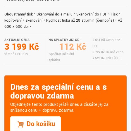
Oboustranný tisk • Skenování do e-mailu • Skenování do PDF • Tisk •
kopírování • skenování • Rychlost tisku až 28 str./min (černobíle) • Až
600 x 600 dpi •
AKTUÁLNÍ CENA
NA SPLÁTKY JIŽ OD:
2 644 Kč
Cena bez
3 199 Kč
112 Kč
DPH
5 722 Kč
Běžná cena
včetně DPH 21%
Spočítat měsíční
2 523 Kč
UŠETŘÍTE
splátku
Dnes za speciální cenu a s
dopravou zdarma
Objednejte tento produkt ještě dnes a získáte jej za
sníženou cenu + dopravu zdarma.
Do košíku