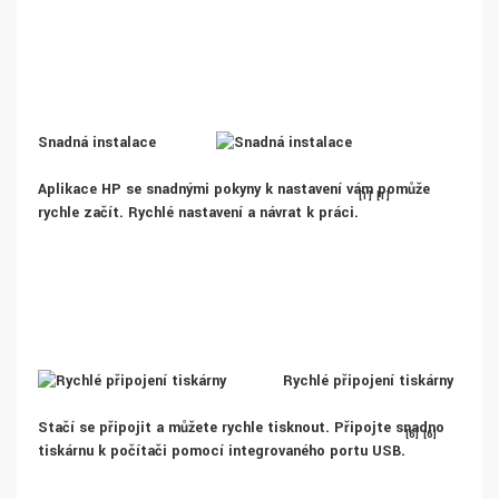
Snadná instalace
Aplikace HP se snadnými pokyny k nastavení vám pomůže
[1]
[1]
rychle začít. Rychlé nastavení a návrat k práci.
Rychlé připojení tiskárny
Stačí se připojit a můžete rychle tisknout. Připojte snadno
[6]
[6]
tiskárnu k počítači pomocí integrovaného portu USB.