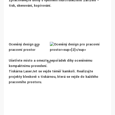
zpracovávejte úlohy s výkonem multifunkčního zařízení –
tisk, skenování, kopírování.
Oceněný design pro
[2]
pracovní prostor
Ušetřete místo a omezte nepořádek díky oceněnému
[2]
kompaktnímu provedení.
Tiskárna LaserJet se vejde téměř kamkoli. Realizujte
projekty bleskově s tiskárnou, která se vejde do každého
pracovního prostoru.