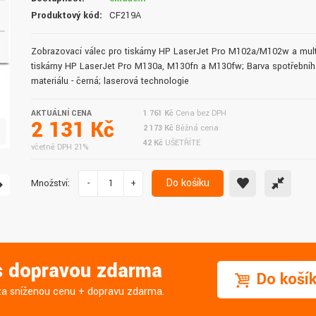
doručení do druhého dne.
služby. Vřele doporučuji.
Produktový kód:
CF219A
Zobrazovací válec pro tiskárny HP LaserJet Pro M102a/M102w a mult
tiskárny HP LaserJet Pro M130a, M130fn a M130fw; Barva spotřební
materiálu - černá; laserová technologie
AKTUÁLNÍ CENA
1 761 Kč
Cena bez DPH
2 131 Kč
2 173 Kč
Běžná cena
42 Kč
UŠETŘÍTE
včetně DPH 21%
Do košíku
Množství:
-
+
 s dopravou zdarma
Do koší
j za sníženou cenu + dopravu zdarma.