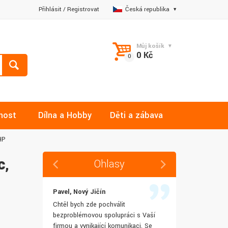
Přihlásit
/
Registrovat
Česká republika
Můj košík
0 Kč
nost
Dílna a Hobby
Děti a zábava
HP
c,
Ohlasy
Pavel, Nový Jičín
Jana, Libere
 rychlost
Chtěl bych zde pochválit
Výborná komu
šenostem
bezproblémovou spolupráci s Vaší
Ochotně mi z
užívat i IT
firmou a vynikající komunikaci. Se
dotazy a ještě