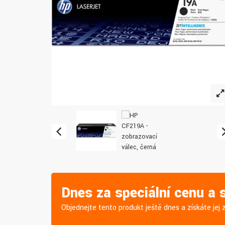
Dnes za speciální cenu a
Objednejte tento produkt ještě dnes a získáte je