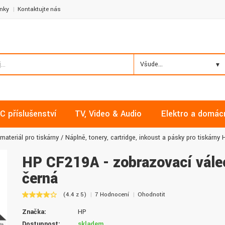
nky
Kontaktujte nás
Všude...
C příslušenství
TV, Video & Audio
Elektro a domác
materiál pro tiskárny
Náplně, tonery, cartridge, inkoust a pásky pro tiskárny 
HP CF219A - zobrazovací vále
černá
Milan, Mělník
David, Praha
(4.4 z 5)
7 Hodnocení
Ohodnotit
Nakupoval jsem zde již několikrát a
Nalákali mě na nízké ceny a
Značka:
HP
vždy v pořádku. Vše skladem a za
doručení. Díky dobrým zku
normální ceny. Třešničkou na dortu je
jsem pro svou firmu začal vy
Dostupnost:
skladem