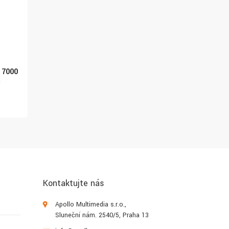
Samsung CLT-R806K -
XEROX válec kompat. 
Černá - zobrazovací
Brother DR-3200,
 7000
jednotka tiskárny - pro
25.000str B
m
MultiXpress SL-X7400,
1 278 Kč
SL-X7500, SL-X
3 763 Kč
Kontaktujte nás
Apollo Multimedia s.r.o.,
Sluneční nám. 2540/5, Praha 13