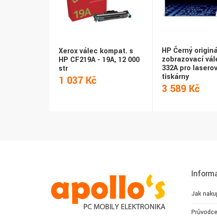
HP Černý originá
Xerox válec kompat. s
zobrazovací vál
HP CF219A - 19A, 12 000
332A pro lasero
str
tiskárny
1 037 Kč
3 589 Kč
Inform
Jak naku
Průvodce