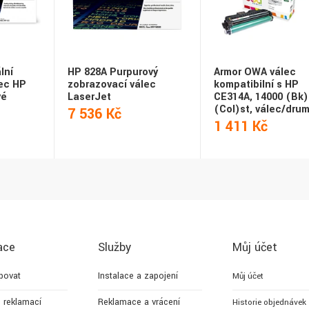
lní
HP 828A Purpurový
Armor OWA válec
ec HP
zobrazovací válec
kompatibilní s HP
vé
LaserJet
CE314A, 14000 (Bk)
(Col)st, válec/dru
7 536 Kč
1 411 Kč
ace
Služby
Můj účet
povat
Instalace a zapojení
Můj účet
 reklamací
Reklamace a vrácení
Historie objednávek