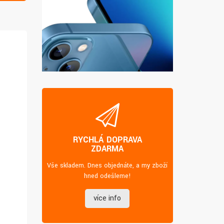
RYCHLÁ DOPRAVA
ZDARMA
Vše skladem. Dnes objednáte, a my zboží
hned odešleme!
více info