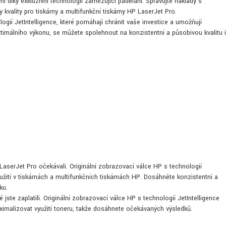
 díky exkluzivní technologii zamezující padělání. Spravujte náklady s
 kvality pro tiskárny a multifunkční tiskárny HP LaserJet Pro.
gií JetIntelligence, které pomáhají chránit vaše investice a umožňují
imálního výkonu, se můžete spolehnout na konzistentní a působivou kvalitu i
P LaserJet Pro očekávali. Originální zobrazovací válce HP s technologií
užití v tiskárnách a multifunkčních tiskárnách HP. Dosáhněte konzistentní a
ku.
é jste zaplatili. Originální zobrazovací válce HP s technologií JetIntelligence
imalizovat využití toneru, takže dosáhnete očekávaných výsledků.