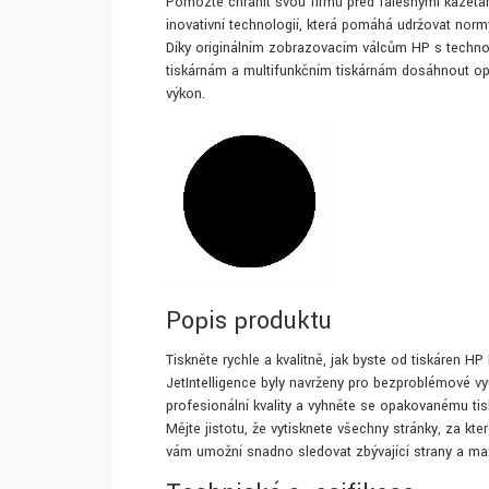
Pomozte chránit svou firmu před falešnými kazetami
inovativní technologií, která pomáhá udržovat normy
Díky originálním zobrazovacím válcům HP s technolo
tiskárnám a multifunkčním tiskárnám dosáhnout opt
výkon.
Popis produktu
Tiskněte rychle a kvalitně, jak byste od tiskáren H
JetIntelligence byly navrženy pro bezproblémové vy
profesionální kvality a vyhněte se opakovanému tis
Mějte jistotu, že vytisknete všechny stránky, za kter
vám umožní snadno sledovat zbývající strany a max