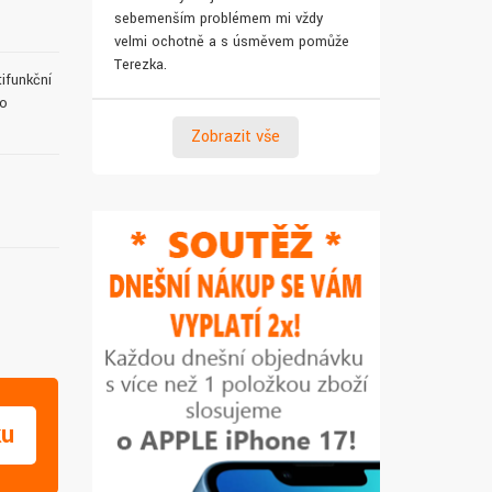
sebemenším problémem mi vždy
pro syna. Za 
velmi ochotně a s úsměvem pomůže
Terezka.
ifunkční
ho
Zobrazit vše
ku