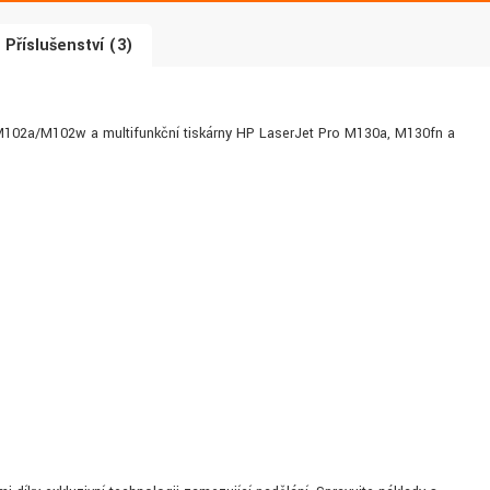
Příslušenství (3)
 M102a/M102w a multifunkční tiskárny HP LaserJet Pro M130a, M130fn a