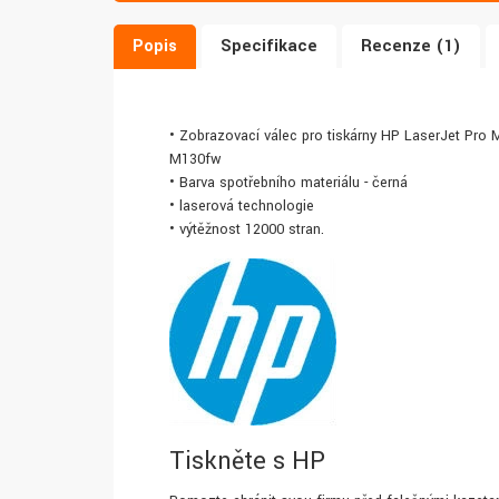
Popis
Specifikace
Recenze (1)
• Zobrazovací válec pro tiskárny HP LaserJet Pro
M130fw
• Barva spotřebního materiálu - černá
• laserová technologie
• výtěžnost 12000 stran.
Tiskněte s HP