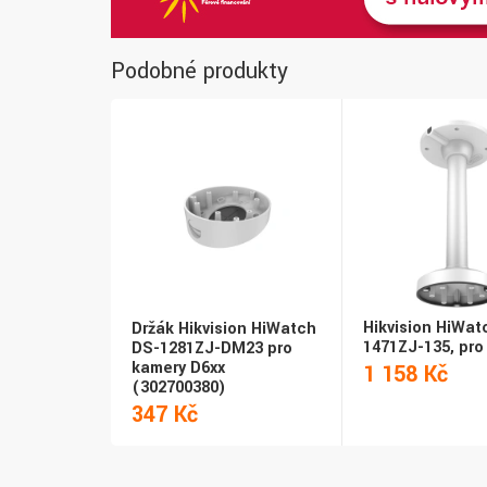
Podobné produkty
Hikvision HiWat
Držák Hikvision HiWatch
1471ZJ-135, pro
DS-1281ZJ-DM23 pro
kamery D6xx
1 158 Kč
(302700380)
347 Kč