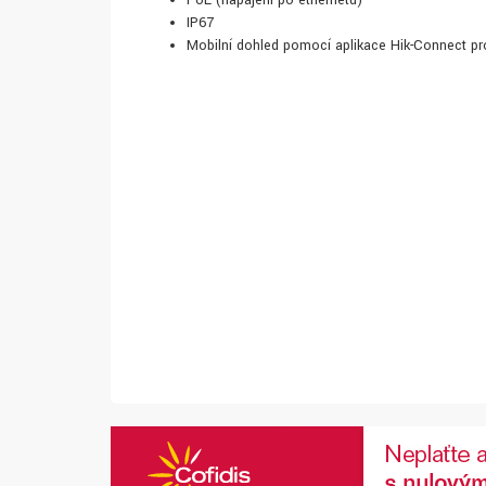
PoE (napájení po ethernetu)
IP67
Mobilní dohled pomocí aplikace Hik-Connect pr