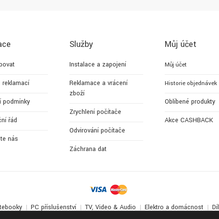
ace
Služby
Můj účet
povat
Instalace a zapojení
Můj účet
 reklamací
Reklamace a vrácení
Historie objednávek
zboží
í podmínky
Oblíbené produkty
Zrychlení počítače
ní řád
Akce CASHBACK
Odvirování počítače
jte nás
Záchrana dat
tebooky
PC příslušenství
TV, Video & Audio
Elektro a domácnost
Dí