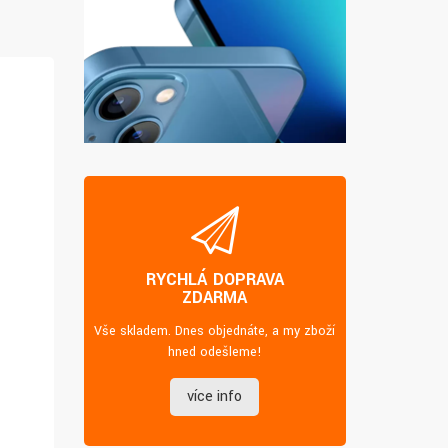
RYCHLÁ DOPRAVA
ZDARMA
Vše skladem. Dnes objednáte, a my zboží
hned odešleme!
více info