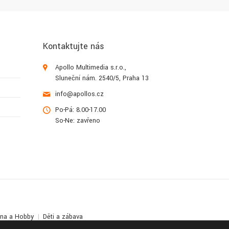
Kontaktujte nás
Apollo Multimedia s.r.o.,
Sluneční nám. 2540/5, Praha 13
info@apollos.cz
Po-Pá: 8.00-17.00
So-Ne: zavřeno
lna a Hobby
Děti a zábava