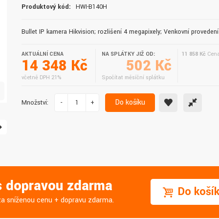
Produktový kód:
HWI-B140H
doručení do druhého dne.
služby. Vřele doporučuji.
Bullet IP kamera Hikvision; rozlišení 4 megapixely; Venkovní provedení
AKTUÁLNÍ CENA
NA SPLÁTKY JIŽ OD:
11 858 Kč
Cena
14 348 Kč
502 Kč
včetně DPH 21%
Spočítat měsíční splátku
Do košíku
Množství:
-
+
 s dopravou zdarma
Do koší
j za sníženou cenu + dopravu zdarma.