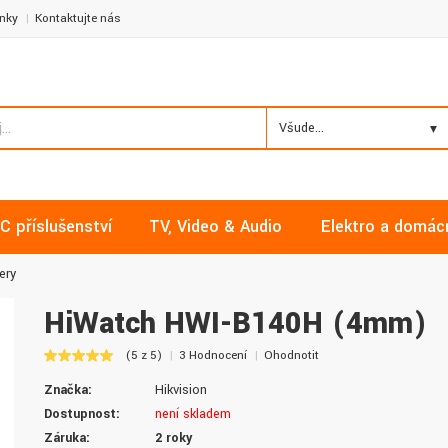
nky
Kontaktujte nás
Všude...
C příslušenství
TV, Video & Audio
Elektro a domác
ery
HiWatch HWI-B140H (4mm)
(5 z 5)
3 Hodnocení
Ohodnotit
Milan, Mělník
David, Praha
Značka:
Hikvision
Nakupoval jsem zde již několikrát a
Nalákali mě na nízké ceny a
Dostupnost:
není skladem
vždy v pořádku. Vše skladem a za
doručení. Díky dobrým zku
Záruka:
2 roky
normální ceny. Třešničkou na dortu je
jsem pro svou firmu začal vy