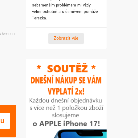
sebemenším problémem mi vždy
pro syna. Za 
velmi ochotně a s úsměvem pomůže
Terezka.
 bez DPH
Zobrazit vše
ku