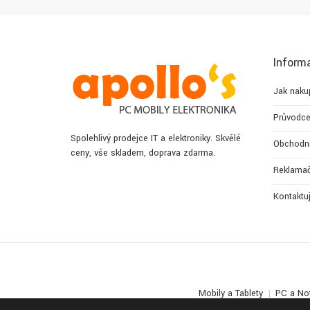
Inform
Jak naku
Průvodce
Spolehlivý prodejce IT a elektroniky. Skvělé
Obchodn
ceny, vše skladem, doprava zdarma.
Reklamač
Kontaktu
Mobily a Tablety
PC a No