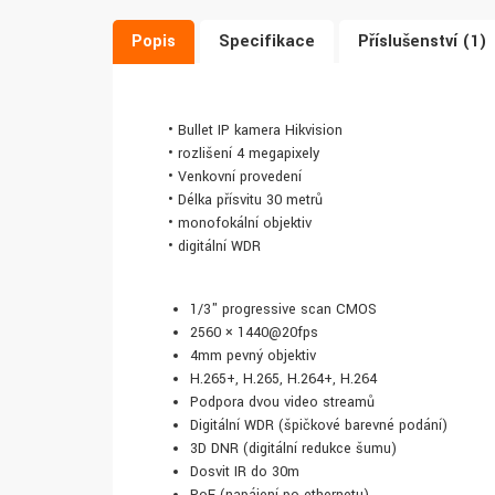
Popis
Specifikace
Příslušenství (1)
• Bullet IP kamera Hikvision
• rozlišení 4 megapixely
• Venkovní provedení
• Délka přísvitu 30 metrů
• monofokální objektiv
• digitální WDR
1/3" progressive scan CMOS
2560 × 1440@20fps
4mm pevný objektiv
H.265+, H.265, H.264+, H.264
Podpora dvou video streamů
Digitální WDR (špičkové barevné podání)
3D DNR (digitální redukce šumu)
Dosvit IR do 30m