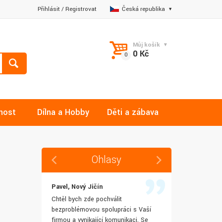
Přihlásit
/
Registrovat
Česká republika
Můj košík
0 Kč
nost
Dílna a Hobby
Děti a zábava
Ohlasy
Pavel, Nový Jičín
Jana, Libere
 rychlost
Chtěl bych zde pochválit
Výborná komu
šenostem
bezproblémovou spolupráci s Vaší
Ochotně mi z
užívat i IT
firmou a vynikající komunikaci. Se
dotazy a ještě