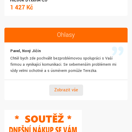
HiLook D1xxHA-LU
1 427 Kč
Ohlasy
Pavel, Nový Jičín
Chtěl bych zde pochválit bezproblémovou spolupráci s Vaší
firmou a vynikající komunikaci. Se sebemenším problémem mi
vždy velmi ochotně a s úsměvem pomůže Terezka.
Zobrazit vše