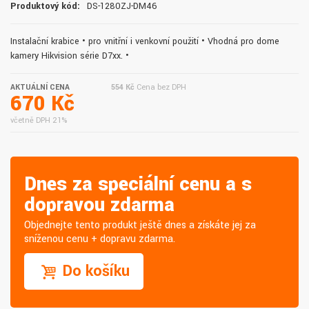
Produktový kód:
DS-1280ZJ-DM46
Instalační krabice • pro vnitřní i venkovní použití • Vhodná pro dome
kamery Hikvision série D7xx. •
AKTUÁLNÍ CENA
554 Kč
Cena bez DPH
670 Kč
včetně DPH 21%
Dnes za speciální cenu a s
dopravou zdarma
Objednejte tento produkt ještě dnes a získáte jej za
sníženou cenu + dopravu zdarma.
Do košíku