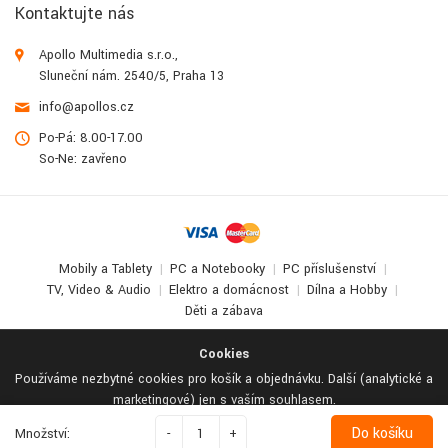
Kontaktujte nás
Apollo Multimedia s.r.o.,
Sluneční nám. 2540/5, Praha 13
info@apollos.cz
Po-Pá: 8.00-17.00
So-Ne: zavřeno
Mobily a Tablety
PC a Notebooky
PC příslušenství
TV, Video & Audio
Elektro a domácnost
Dílna a Hobby
Děti a zábava
© 2017-2026
Apollo Multimedia
. All Rights Reserved.
Cookies
Používáme nezbytné cookies pro košík a objednávku. Další (analytické a
marketingové) jen s vaším souhlasem.
Odmítnout vše
Podrobné nastavení
Přijmout vše
Do košíku
Množství:
-
+