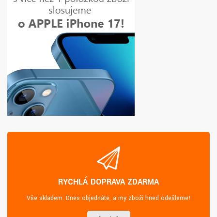
RYCHLÁ DOPRAVA ZDARMA
Vše skladem. Dnes objednáte, a my zboží hned odešleme!