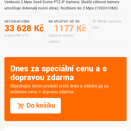
Venkovní 2 Mpix Seed Dome PTZ IP Kamera; Skvělá citlivost kamery
umožňuje dokonalý noční obraz; Rozlišení do 2 Mpix (1920×1080)
AKTUÁLNÍ CENA
NA SPLÁTKY JIŽ OD:
27 792 Kč
Cena bez
33 628 Kč
1177 Kč
DPH
včetně DPH 21%
Spočítat měsíční
splátku
Dnes za speciální cenu a s
dopravou zdarma
Objednejte tento produkt ještě dnes a získáte jej za
sníženou cenu + dopravu zdarma.
Do košíku