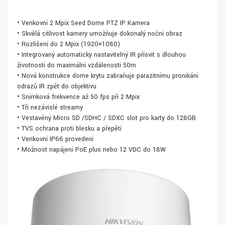
• Venkovní 2 Mpix Seed Dome PTZ IP Kamera
• Skvělá citlivost kamery umožňuje dokonalý noční obraz
• Rozlišení do 2 Mpix (1920×1080)
• Integrovaný automaticky nastavitelný IR přísvit s dlouhou
životností do maximální vzdálenosti 50m
• Nová konstrukce dome krytu zabraňuje parazitnímu pronikání
odrazů IR zpět do objektivu
• Snímková frekvence až 50 fps při 2 Mpix
• Tři nezávislé streamy
• Vestavěný Micro SD /SDHC / SDXC slot pro karty do 128GB
• TVS ochrana proti blesku a přepětí
• Venkovní IP66 provedení
• Možnost napájení PoE plus nebo 12 VDC do 18W