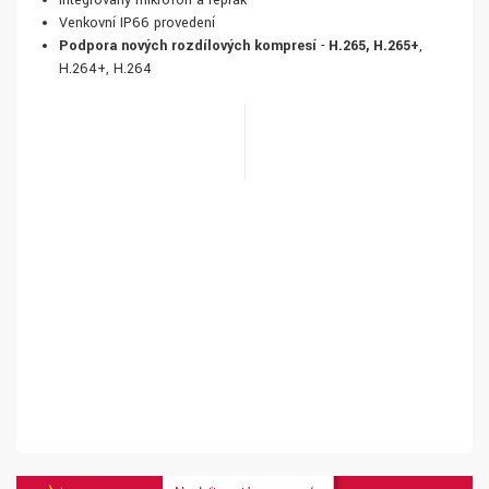
Integrovaný mikrofon a reprák
Venkovní IP66 provedení
Podpora nových rozdílových kompresí
-
H.265, H.265+
,
H.264+, H.264