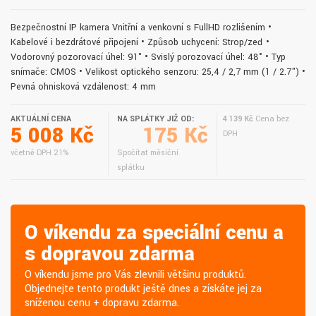
Bezpečnostní IP kamera Vnitřní a venkovní s FullHD rozlišením •
Kabelové i bezdrátové připojení • Způsob uchycení: Strop/zeď •
Vodorovný pozorovací úhel: 91° • Svislý porozovací úhel: 48° • Typ
snímače: CMOS • Velikost optického senzoru: 25,4 / 2,7 mm (1 / 2.7") •
Pevná ohnisková vzdálenost: 4 mm
AKTUÁLNÍ CENA
NA SPLÁTKY JIŽ OD:
4 139 Kč
Cena bez
5 008 Kč
175 Kč
DPH
včetně DPH 21%
Spočítat měsíční
splátku
O víkendu za speciální cenu a
s dopravou zdarma
O víkendu jsme pro Vás zlevnili většinu produktů.
Objednejte tento produkt ještě dnes a získáte jej za
sníženou cenu + dopravu zdarma.