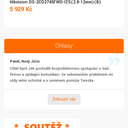
Hikvision DS-2CD2745FWD-IZS(2.8-12mm)(B)
5 929 Kč
Ohlasy
Pavel, Nový Jičín
Chtěl bych zde pochválit bezproblémovou spolupráci s Vaší
firmou a vynikající komunikaci. Se sebemenším problémem mi
vždy velmi ochotně a s úsměvem pomůže Terezka.
Zobrazit vše