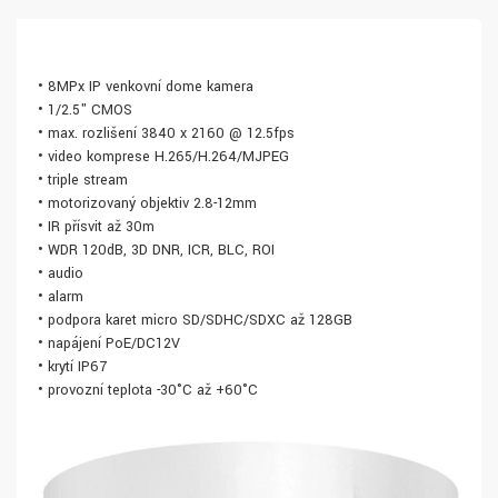
• 8MPx IP venkovní dome kamera
• 1/2.5" CMOS
• max. rozlišení 3840 x 2160 @ 12.5fps
• video komprese H.265/H.264/MJPEG
• triple stream
• motorizovaný objektiv 2.8-12mm
• IR přísvit až 30m
• WDR 120dB, 3D DNR, ICR, BLC, ROI
• audio
• alarm
• podpora karet micro SD/SDHC/SDXC až 128GB
• napájení PoE/DC12V
• krytí IP67
• provozní teplota -30°C až +60°C