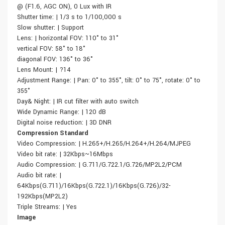
@ (F1.6, AGC ON), 0 Lux with IR
Shutter time: | 1/3 s to 1/100,000 s
Slow shutter: | Support
Lens: | horizontal FOV: 110° to 31°
vertical FOV: 58° to 18°
diagonal FOV: 136° to 36°
Lens Mount: | ?14
Adjustment Range: | Pan: 0° to 355°, tilt: 0° to 75°, rotate: 0° to
355°
Day& Night: | IR cut filter with auto switch
Wide Dynamic Range: | 120 dB
Digital noise reduction: | 3D DNR
Compression Standard
Video Compression: | H.265+/H.265/H.264+/H.264/MJPEG
Video bit rate: | 32Kbps~16Mbps
Audio Compression: | G.711/G.722.1/G.726/MP2L2/PCM
Audio bit rate: |
64Kbps(G.711)/16Kbps(G.722.1)/16Kbps(G.726)/32-
192Kbps(MP2L2)
Triple Streams: | Yes
Image