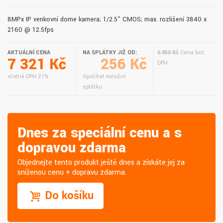
8MPx IP venkovní dome kamera; 1/2.5" CMOS; max. rozlišení 3840 x
2160 @ 12.5fps
AKTUÁLNÍ CENA
NA SPLÁTKY JIŽ OD:
6 050 Kč
Cena bez
7 321 Kč
256 Kč
DPH
včetně DPH 21%
Spočítat měsíční
splátku
Dnes za speciální cenu a s
dopravou zdarma
Objednejte tento produkt ještě dnes a získáte jej za
sníženou cenu + dopravu zdarma.
Do košíku