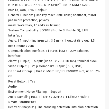
RTP, RTSP, RTCP, PPPoE, NTP, UPnP™, SMTP, SNMP, IGMP,
802.1X, QoS, IPv6, Bonjour
General Function: | One-key reset, Anti-Flicker, heartbeat, mirror,
password protection, privacy
mask, Watermark, IP address filtering
System Compatibility: | ONVIF (Profile S, Profile G),ISAPI
Interface
Audio: | 1 input (line in/mic.in, 3.5 mm), 1 output (line out, 3.5
mm), mono sound
Communication Interface: | 1 RJ45 10M / 100M Ethernet
interface
Alarm: | 1 input, 1 output (up to 12 VDC, 30 mA), terminal block
Video Output: | 1Vp-p Composite Output (75 ?, BNC)
On-board storage: | Built-in Micro SD/SDHC/SDXC slot, up to 128
GB
Reset Button: | Yes
Audio
Environment Noise Filtering: | Support
Audio Sampling Rate: | 16kHz / 32kHz / 44.1kHz / 48kHz
Smart Feature-set
Behavior Analysis: | Line crossing detection, intrusion detection