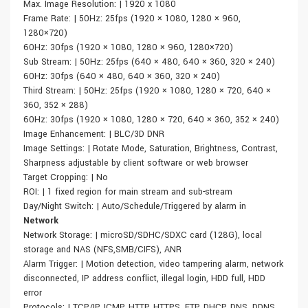
Max. Image Resolution: | 1920 x 1080
Frame Rate: | 50Hz: 25fps (1920 × 1080, 1280 × 960,
1280×720)
60Hz: 30fps (1920 × 1080, 1280 × 960, 1280×720)
Sub Stream: | 50Hz: 25fps (640 × 480, 640 × 360, 320 × 240)
60Hz: 30fps (640 × 480, 640 × 360, 320 × 240)
Third Stream: | 50Hz: 25fps (1920 × 1080, 1280 × 720, 640 ×
360, 352 × 288)
60Hz: 30fps (1920 × 1080, 1280 × 720, 640 × 360, 352 × 240)
Image Enhancement: | BLC/3D DNR
Image Settings: | Rotate Mode, Saturation, Brightness, Contrast,
Sharpness adjustable by client software or web browser
Target Cropping: | No
ROI: | 1 fixed region for main stream and sub-stream
Day/Night Switch: | Auto/Schedule/Triggered by alarm in
Network
Network Storage: | microSD/SDHC/SDXC card (128G), local
storage and NAS (NFS,SMB/CIFS), ANR
Alarm Trigger: | Motion detection, video tampering alarm, network
disconnected, IP address conflict, illegal login, HDD full, HDD
error
Protocols: | TCP/IP, ICMP, HTTP, HTTPS, FTP, DHCP, DNS, DDNS,