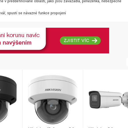
é v předdefinované oblasti, jako jsou zavazadla, peněženka, nebezpečné
tvář, spustí se návazné funkce propojení