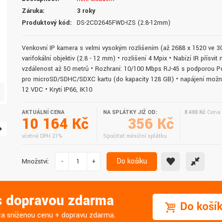
doručení do druhého dne.
služby. Vřele doporučuji.
Záruka:
3 roky
Produktový kód:
DS-2CD2645FWD-IZS (2.8-12mm)
Venkovní IP kamera s velmi vysokým rozlišením (až 2688 x 1520 ve 30
varifokální objektiv (2.8 - 12 mm) • rozlišení 4 Mpix • Nabízí IR přísvit 
vzdálenost až 50 metrů • Rozhraní: 10/100 Mbps RJ-45 s podporou Po
pro microSD/SDHC/SDXC kartu (do kapacity 128 GB) • napájení možné
12 VDC • Krytí IP66, IK10
AKTUÁLNÍ CENA
NA SPLÁTKY JIŽ OD:
8 400 Kč
Cena 
10 164 Kč
356 Kč
včetně DPH 21%
Spočítat měsíční splátku
Do košíku
Množství:
-
+
 s dopravou zdarma
Do koší
j za sníženou cenu + dopravu zdarma.