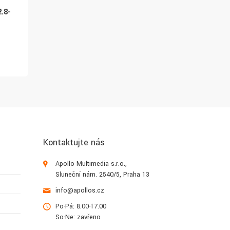
DS-2CD2786G2HT-
DS-2CD2746G2HT-
.8-
IZS(2.8-12mm)(BLACK)
IZS(2.8-12mm)(BLACK
10 128 Kč
6 619 Kč
Kontaktujte nás
Apollo Multimedia s.r.o.,
Sluneční nám. 2540/5, Praha 13
info@apollos.cz
Po-Pá: 8.00-17.00
So-Ne: zavřeno