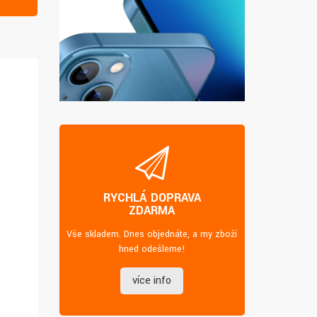
RYCHLÁ DOPRAVA
ZDARMA
Vše skladem. Dnes objednáte, a my zboží
hned odešleme!
více info