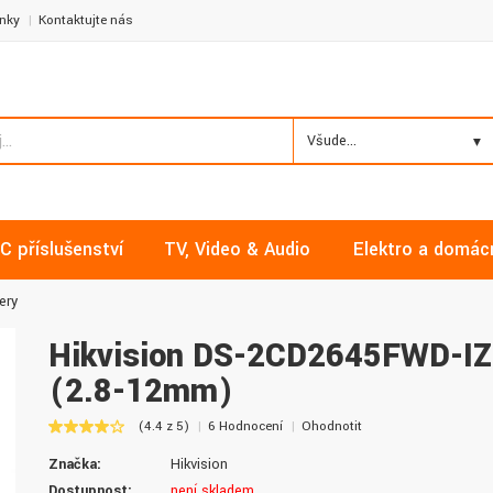
nky
Kontaktujte nás
Všude...
C příslušenství
TV, Video & Audio
Elektro a domác
ery
Hikvision DS-2CD2645FWD-I
(2.8-12mm)
Milan, Mělník
David, Praha
(4.4 z 5)
6 Hodnocení
Ohodnotit
Nakupoval jsem zde již několikrát a
Nalákali mě na nízké ceny a
Značka:
Hikvision
vždy v pořádku. Vše skladem a za
doručení. Díky dobrým zku
normální ceny. Třešničkou na dortu je
jsem pro svou firmu začal vy
Dostupnost:
není skladem