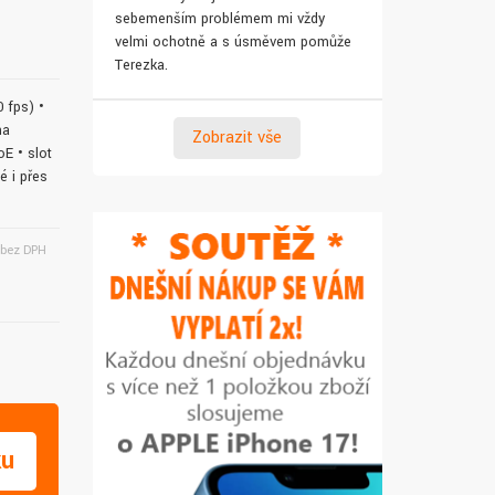
sebemenším problémem mi vždy
pro syna. Za 
velmi ochotně a s úsměvem pomůže
Terezka.
 fps) •
na
Zobrazit vše
E • slot
 i přes
bez DPH
ku