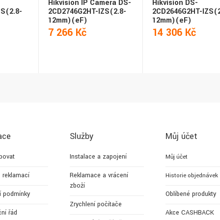
Hikvision IP Camera DS-
Hikvision DS-
S(2.8-
2CD2746G2HT-IZS(2.8-
2CD2646G2HT-IZS(2
12mm)(eF)
12mm)(eF)
7 266 Kč
14 306 Kč
ace
Služby
Můj účet
povat
Instalace a zapojení
Můj účet
 reklamací
Reklamace a vrácení
Historie objednávek
zboží
í podmínky
Oblíbené produkty
Zrychlení počítače
ní řád
Akce CASHBACK