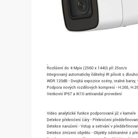
Rozlišení do 4 Mpix (2560 x 1440) při 25sn/s
Integrovaný automaticky říditelný IR přísvit s dlou
WDR 120dB - Dvojitá expozice scény, realné barvy
Podpora nových rozdílových kompresí - H.265, H.2
Venkovní IP67 a IK10 antivandal provedení
Video analytické funkce podporované již v kameře
Detekce překročení čáry - Překročení předdefinované
Detekce narušení - Vstup a setrvání v předdefinované
Detekce zmizení objektu - Objekty odstraněné z pře