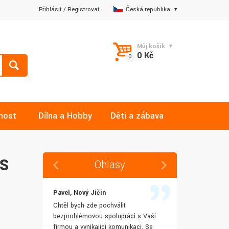
Přihlásit
/
Registrovat
Česká republika
Můj košík
0 Kč
nost
Dílna a Hobby
Děti a zábava
ZS
Ohlasy
Pavel, Nový Jičín
Jana, Libere
 rychlost
Chtěl bych zde pochválit
Výborná komu
šenostem
bezproblémovou spolupráci s Vaší
Ochotně mi z
užívat i IT
firmou a vynikající komunikaci. Se
dotazy a ještě