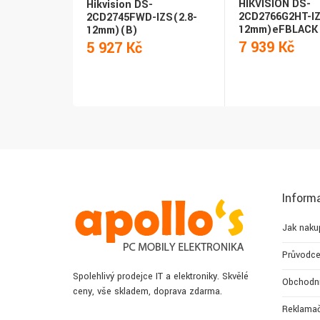
HIKVISION DS-
Hikvision DS-
2CD2766G2HT-IZ
2CD2745FWD-IZS(2.8-
12mm)eFBLACK
12mm)(B)
7 939 Kč
5 927 Kč
Inform
Jak naku
Průvodce
Spolehlivý prodejce IT a elektroniky. Skvělé
Obchodn
ceny, vše skladem, doprava zdarma.
Reklamač