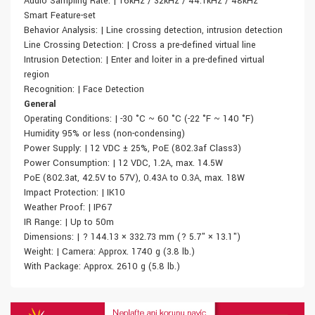
Audio Sampling Rate: | 16kHz / 32kHz / 44.1kHz / 48kHz
Smart Feature-set
Behavior Analysis: | Line crossing detection, intrusion detection
Line Crossing Detection: | Cross a pre-defined virtual line
Intrusion Detection: | Enter and loiter in a pre-defined virtual
region
Recognition: | Face Detection
General
Operating Conditions: | -30 °C ~ 60 °C (-22 °F ~ 140 °F)
Humidity 95% or less (non-condensing)
Power Supply: | 12 VDC ± 25%, PoE (802.3af Class3)
Power Consumption: | 12 VDC, 1.2A, max. 14.5W
PoE (802.3at, 42.5V to 57V), 0.43A to 0.3A, max. 18W
Impact Protection: | IK10
Weather Proof: | IP67
IR Range: | Up to 50m
Dimensions: | ? 144.13 × 332.73 mm (? 5.7" × 13.1")
Weight: | Camera: Approx. 1740 g (3.8 lb.)
With Package: Approx. 2610 g (5.8 lb.)