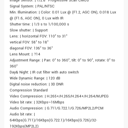
Image Sensor: | 1/2.8" Progressive Scan CMOS
Signal System: | PAL/NTSC
Min. Illumination: | Color: 0.01 Lux @ (F1.2, AGC ON), 0.018 Lux
@ (F1.6, AGC ON), 0 Lux with IR
Shutter time: | 1/3 s to 1/100,000 s
Slow shutter: | Support
Lens: | horizontal FOV: 110° to 31°
vertical FOV: 58° to 18°
diagonal FOV: 136° to 36°
Lens Mount: | ?14
Adjustment Range: | Pan: 0° to 360°, tilt: 0° to 90°, rotate: 0° to
360°
Day& Night: | IR cut filter with auto switch
Wide Dynamic Range: | 120 dB
Digital noise reduction: | 3D DNR
Compression Standard
Video Compression: | H.265+/H.265/H.264+/H.264/MJPEG
Video bit rate: | 32Kbps~16Mbps
Audio Compression: | G.711/G.722.1/G.726/MP2L2/PCM
Audio bit rate: |
64Kbps(G.711)/16Kbps(G.722.1)/16Kbps(G.726)/32-
192Kbps(MP2L2)