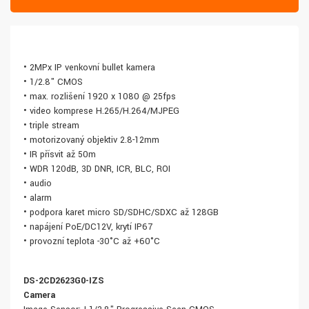
• 2MPx IP venkovní bullet kamera
• 1/2.8" CMOS
• max. rozlišení 1920 x 1080 @ 25fps
• video komprese H.265/H.264/MJPEG
• triple stream
• motorizovaný objektiv 2.8-12mm
• IR přísvit až 50m
• WDR 120dB, 3D DNR, ICR, BLC, ROI
• audio
• alarm
• podpora karet micro SD/SDHC/SDXC až 128GB
• napájení PoE/DC12V, krytí IP67
• provozní teplota -30°C až +60°C
DS-2CD2623G0-IZS
Camera