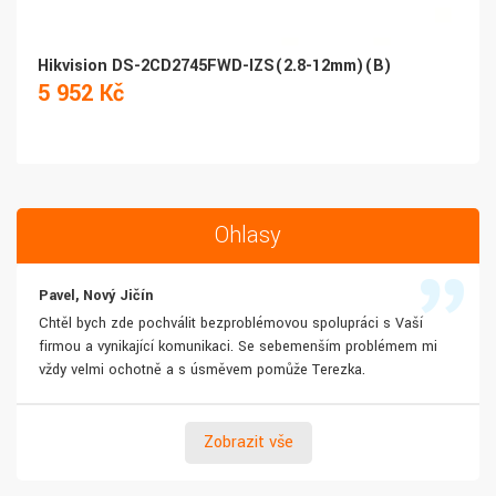
Hikvision DS-2CD2745FWD-IZS(2.8-12mm)(B)
5 952 Kč
Ohlasy
Pavel, Nový Jičín
Chtěl bych zde pochválit bezproblémovou spolupráci s Vaší
firmou a vynikající komunikaci. Se sebemenším problémem mi
vždy velmi ochotně a s úsměvem pomůže Terezka.
Zobrazit vše