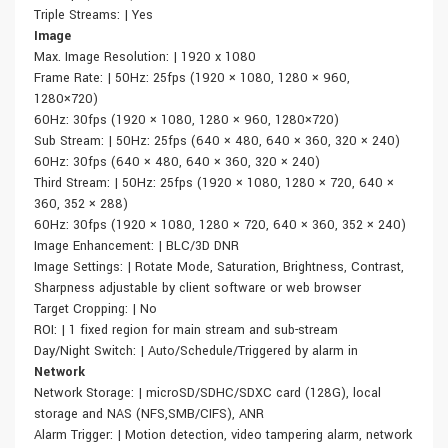
Triple Streams: | Yes
Image
Max. Image Resolution: | 1920 x 1080
Frame Rate: | 50Hz: 25fps (1920 × 1080, 1280 × 960,
1280×720)
60Hz: 30fps (1920 × 1080, 1280 × 960, 1280×720)
Sub Stream: | 50Hz: 25fps (640 × 480, 640 × 360, 320 × 240)
60Hz: 30fps (640 × 480, 640 × 360, 320 × 240)
Third Stream: | 50Hz: 25fps (1920 × 1080, 1280 × 720, 640 ×
360, 352 × 288)
60Hz: 30fps (1920 × 1080, 1280 × 720, 640 × 360, 352 × 240)
Image Enhancement: | BLC/3D DNR
Image Settings: | Rotate Mode, Saturation, Brightness, Contrast,
Sharpness adjustable by client software or web browser
Target Cropping: | No
ROI: | 1 fixed region for main stream and sub-stream
Day/Night Switch: | Auto/Schedule/Triggered by alarm in
Network
Network Storage: | microSD/SDHC/SDXC card (128G), local
storage and NAS (NFS,SMB/CIFS), ANR
Alarm Trigger: | Motion detection, video tampering alarm, network