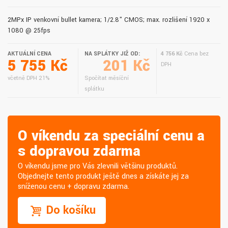
2MPx IP venkovní bullet kamera; 1/2.8" CMOS; max. rozlišení 1920 x
1080 @ 25fps
AKTUÁLNÍ CENA
NA SPLÁTKY JIŽ OD:
4 756 Kč
Cena bez
5 755 Kč
201 Kč
DPH
včetně DPH 21%
Spočítat měsíční
splátku
O víkendu za speciální cenu a
s dopravou zdarma
O víkendu jsme pro Vás zlevnili většinu produktů.
Objednejte tento produkt ještě dnes a získáte jej za
sníženou cenu + dopravu zdarma.
Do košíku