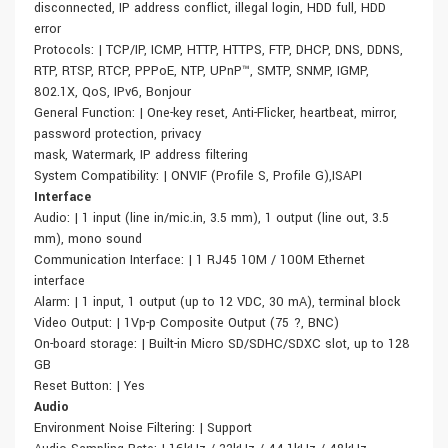
disconnected, IP address conflict, illegal login, HDD full, HDD
error
Protocols: | TCP/IP, ICMP, HTTP, HTTPS, FTP, DHCP, DNS, DDNS,
RTP, RTSP, RTCP, PPPoE, NTP, UPnP™, SMTP, SNMP, IGMP,
802.1X, QoS, IPv6, Bonjour
General Function: | One-key reset, Anti-Flicker, heartbeat, mirror,
password protection, privacy
mask, Watermark, IP address filtering
System Compatibility: | ONVIF (Profile S, Profile G),ISAPI
Interface
Audio: | 1 input (line in/mic.in, 3.5 mm), 1 output (line out, 3.5
mm), mono sound
Communication Interface: | 1 RJ45 10M / 100M Ethernet
interface
Alarm: | 1 input, 1 output (up to 12 VDC, 30 mA), terminal block
Video Output: | 1Vp-p Composite Output (75 ?, BNC)
On-board storage: | Built-in Micro SD/SDHC/SDXC slot, up to 128
GB
Reset Button: | Yes
Audio
Environment Noise Filtering: | Support